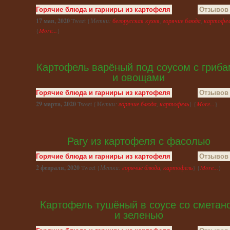
Горячие блюда и гарниры из картофеля
Отзывов 
17 мая, 2020
Tweet {
Метки:
белорусская кухня
,
горячие блюда
,
картофел
{
More...
}
Картофель варёный под соусом с гриб
и овощами
Горячие блюда и гарниры из картофеля
Отзывов 
29 марта, 2020
Tweet {
Метки:
горячие блюда
,
картофель
} {
More...
}
Рагу из картофеля с фасолью
Горячие блюда и гарниры из картофеля
Отзывов 
2 февраля, 2020
Tweet {
Метки:
горячие блюда
,
картофель
} {
More...
}
Картофель тушёный в соусе со сметан
и зеленью