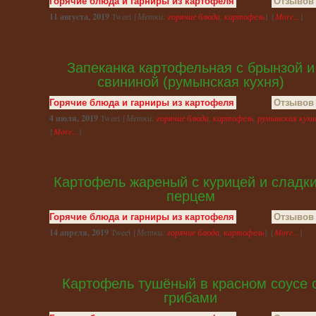
Горячие блюда и гарниры из картофеля
Отзывов 
11 августа, 2019
Tweet {
Метки:
горячие блюда
,
картофель
} {
More...
}
Запеканка картофельная с брынзой и
свининой (румынская кухня)
Горячие блюда и гарниры из картофеля
Отзывов 
4 июля, 2019
Tweet {
Метки:
горячие блюда
,
картофель
,
румынская кухн
{
More...
}
Картофель жареный с курицей и сладк
перцем
Горячие блюда и гарниры из картофеля
Отзывов 
14 апреля, 2019
Tweet {
Метки:
горячие блюда
,
картофель
} {
More...
}
Картофель тушёный в красном соусе 
грибами