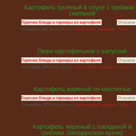
Картофель тушёный в соусе с грибами
сметаной
Горячие блюда и гарниры из картофеля
Отзывов 
16 декабря, 2020
Tweet {
Метки:
горячие блюда
,
картофель
} {
More...
}
Пюре картофельное с капустой
Горячие блюда и гарниры из картофеля
Отзывов 
16 октября, 2020
Tweet {
Метки:
горячие блюда
,
картофель
} {
More...
}
Картофель жареный по-охотничьи
Горячие блюда и гарниры из картофеля
Отзывов 
25 сентября, 2020
Tweet {
Метки:
горячие блюда
,
картофель
} {
More...
}
Картофель жареный с говядиной и
грибами (белорусская кухня)