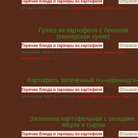
Горячие блюда и гарниры из картофеля
Отзывов 
21 марта, 2019
Tweet {
Метки:
горячие блюда
,
картофель
} {
More...
}
Гуляш из картофеля с беконом
(венгерская кухня)
Горячие блюда и гарниры из картофеля
Отзывов 
20 октября, 2018
Tweet {
Метки:
венгерская кухня
,
горячие блюда
,
картофель
} {
More...
}
Картофель запечённый по-нормандск
Горячие блюда и гарниры из картофеля
Отзывов 
16 сентября, 2018
Tweet {
Метки:
горячие блюда
,
картофель
} {
More...
}
Запеканка картофельная с овощами,
яйцом и сыром
Горячие блюда и гарниры из картофеля
Отзывов 