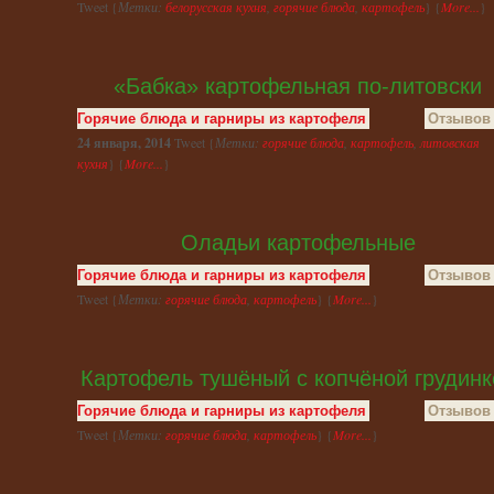
Tweet {
Метки:
белорусская кухня
,
горячие блюда
,
картофель
} {
More...
}
«Бабка» картофельная по-литовски
Горячие блюда и гарниры из картофеля
Отзывов 
24 января, 2014
Tweet {
Метки:
горячие блюда
,
картофель
,
литовская
кухня
} {
More...
}
Оладьи картофельные
Горячие блюда и гарниры из картофеля
Отзывов 
Tweet {
Метки:
горячие блюда
,
картофель
} {
More...
}
Картофель тушёный с копчёной грудинк
Горячие блюда и гарниры из картофеля
Отзывов 
Tweet {
Метки:
горячие блюда
,
картофель
} {
More...
}