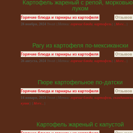
Картофель жареный с репой, морковью
луком
Горячие блюда и гарниры из картофеля
Отзывов 
28 ноября, 2024
Tweet {
Метки:
горячие блюда
,
картофель
} {
More...
}
Рагу из картофеля по-мексикански
Горячие блюда и гарниры из картофеля
Отзывов 
26 августа, 2024
Tweet {
Метки:
горячие блюда
,
картофель
} {
More...
}
Пюре картофельное по-датски
Горячие блюда и гарниры из картофеля
Отзывов 
14 января, 2024
Tweet {
Метки:
горячие блюда
,
картофель
,
скандинавск
кухня
} {
More...
}
Картофель жареный с капустой