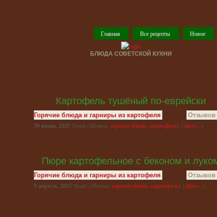
Главная
Все рецепты
Новое
БЛЮДА СОВЕТСКОЙ КУХНИ
Картофель тушёный по-еврейски
Горячие блюда и гарниры из картофеля
Отзывов 
30 июня, 2025
Tweet {
Метки:
горячие блюда
,
картофель
} {
More...
}
Пюре картофельное с беконом и луко
Горячие блюда и гарниры из картофеля
Отзывов 
9 апреля, 2025
Tweet {
Метки:
горячие блюда
,
картофель
} {
More...
}