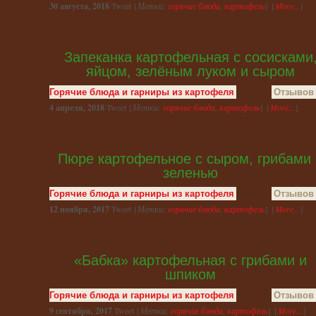
30 августа, 2018
Tweet {
Метки:
горячие блюда
,
картофель
} {
More...
}
Запеканка картофельная с сосисками
яйцом, зелёным луком и сыром
Горячие блюда и гарниры из картофеля
Отзывов 
4 апреля, 2018
Tweet {
Метки:
горячие блюда
,
картофель
} {
More...
}
Пюре картофельное с сыром, грибами 
зеленью
Горячие блюда и гарниры из картофеля
Отзывов 
12 ноября, 2017
Tweet {
Метки:
горячие блюда
,
картофель
} {
More...
}
«Бабка» картофельная с грибами и
шпиком
Горячие блюда и гарниры из картофеля
Отзывов 
9 сентября, 2017
Tweet {
Метки:
горячие блюда
,
картофель
} {
More...
}