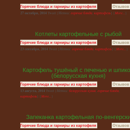
Горячие блюда и гарниры из картофеля
Отзывов 
27 октября, 2014
Tweet {
Метки:
горячие блюда
,
картофель
} {
More...
}
Котлеты картофельные с рыбой
Горячие блюда и гарниры из картофеля
Отзывов 
23 сентября, 2014
Tweet {
Метки:
горячие блюда
,
картофель
} {
More...
}
Картофель тушёный с печенью и шпик
(белорусская кухня)
Горячие блюда и гарниры из картофеля
Отзывов 
13 августа, 2014
Tweet {
Метки:
белорусская кухня
,
горячие блюда
,
картофель
} {
More...
}
Запеканка картофельная по-венгерск
Горячие блюда и гарниры из картофеля
Отзывов 