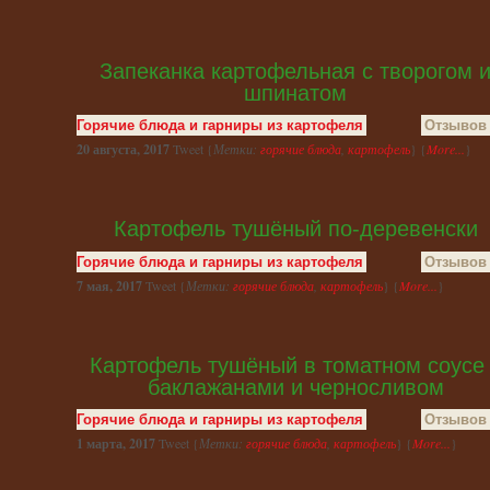
Запеканка картофельная с творогом 
шпинатом
Горячие блюда и гарниры из картофеля
Отзывов 
20 августа, 2017
Tweet {
Метки:
горячие блюда
,
картофель
} {
More...
}
Картофель тушёный по-деревенски
Горячие блюда и гарниры из картофеля
Отзывов 
7 мая, 2017
Tweet {
Метки:
горячие блюда
,
картофель
} {
More...
}
Картофель тушёный в томатном соусе
баклажанами и черносливом
Горячие блюда и гарниры из картофеля
Отзывов 
1 марта, 2017
Tweet {
Метки:
горячие блюда
,
картофель
} {
More...
}