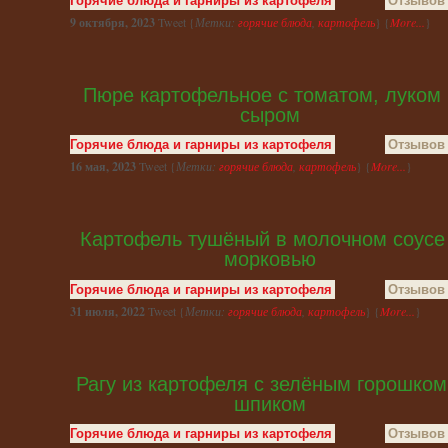
Горячие блюда и гарниры из картофеля
Отзывов 
9 октября, 2023
Tweet {
Метки:
горячие блюда
,
картофель
} {
More...
}
Пюре картофельное с томатом, луком 
сыром
Горячие блюда и гарниры из картофеля
Отзывов 
16 мая, 2023
Tweet {
Метки:
горячие блюда
,
картофель
} {
More...
}
Картофель тушёный в молочном соусе
морковью
Горячие блюда и гарниры из картофеля
Отзывов 
31 июля, 2022
Tweet {
Метки:
горячие блюда
,
картофель
} {
More...
}
Рагу из картофеля с зелёным горошком
шпиком
Горячие блюда и гарниры из картофеля
Отзывов 