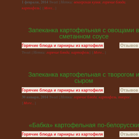
1 февраля, 2014
Tweet {
Метки:
венгерская кухня
,
горячие блюда
,
картофель
} {
More...
}
Запеканка картофельная с овощами 
сметанном соусе
Горячие блюда и гарниры из картофеля
Отзывов 
Tweet {
Метки:
горячие блюда
,
картофель
} {
More...
}
Запеканка картофельная с творогом 
сыром
Горячие блюда и гарниры из картофеля
Отзывов 
30 января, 2014
Tweet {
Метки:
горячие блюда
,
картофель
,
творог
}
{
More...
}
«Бабка» картофельная по-белорусски
Горячие блюда и гарниры из картофеля
Отзывов 