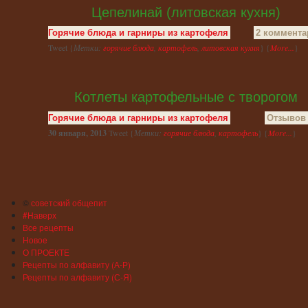
Цепелинай (литовская кухня)
Горячие блюда и гарниры из картофеля
2 коммента
Tweet {
Метки:
горячие блюда
,
картофель
,
литовская кухня
} {
More...
}
Котлеты картофельные с творогом
Горячие блюда и гарниры из картофеля
Отзывов 
30 января, 2013
Tweet {
Метки:
горячие блюда
,
картофель
} {
More...
}
©
советский общепит
#Наверх
Все рецепты
Новое
О ПРОЕКТЕ
Рецепты по алфавиту (А-Р)
Рецепты по алфавиту (С-Я)