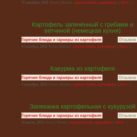
31 декабря, 2021
Tweet {
Метки:
горячие блюда
,
картофель
} {
More...
}
Картофель запечённый с грибами и
ветчиной (немецкая кухня)
Горячие блюда и гарниры из картофеля
Отзывов 
12 ноября, 2021
Tweet {
Метки:
горячие блюда
,
картофель
} {
More...
}
Кавурма из картофеля
Горячие блюда и гарниры из картофеля
Отзывов 
3 октября, 2021
Tweet {
Метки:
горячие блюда
,
картофель
} {
More...
}
Запеканка картофельная с кукурузой
Горячие блюда и гарниры из картофеля
Отзывов 
26 июля, 2021
Tweet {
Метки:
горячие блюда
,
картофель
} {
More...
}