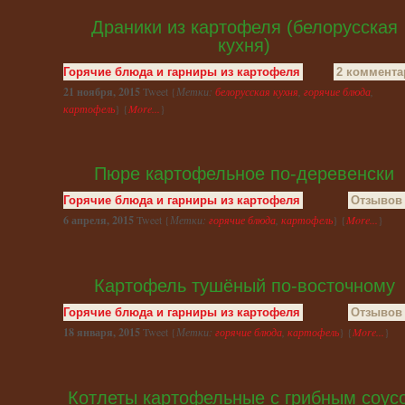
Драники из картофеля (белорусская
кухня)
Горячие блюда и гарниры из картофеля
2 коммента
21 ноября, 2015
Tweet {
Метки:
белорусская кухня
,
горячие блюда
,
картофель
} {
More...
}
Пюре картофельное по-деревенски
Горячие блюда и гарниры из картофеля
Отзывов 
6 апреля, 2015
Tweet {
Метки:
горячие блюда
,
картофель
} {
More...
}
Картофель тушёный по-восточному
Горячие блюда и гарниры из картофеля
Отзывов 
18 января, 2015
Tweet {
Метки:
горячие блюда
,
картофель
} {
More...
}
Котлеты картофельные с грибным соус