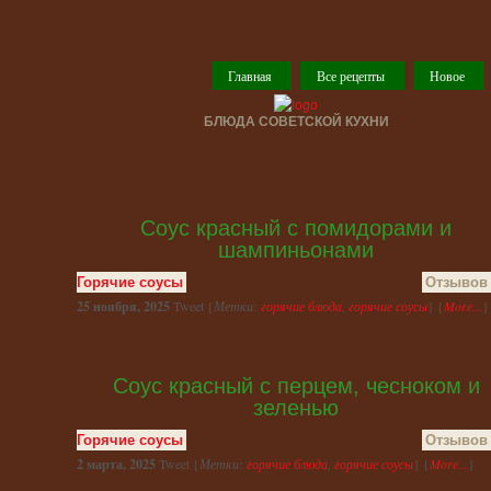
Главная
Все рецепты
Новое
БЛЮДА СОВЕТСКОЙ КУХНИ
Соус красный с помидорами и
шампиньонами
Горячие соусы
Отзывов 
25 ноября, 2025
Tweet {
Метки:
горячие блюда
,
горячие соусы
} {
More...
}
Соус красный с перцем, чесноком и
зеленью
Горячие соусы
Отзывов 
2 марта, 2025
Tweet {
Метки:
горячие блюда
,
горячие соусы
} {
More...
}