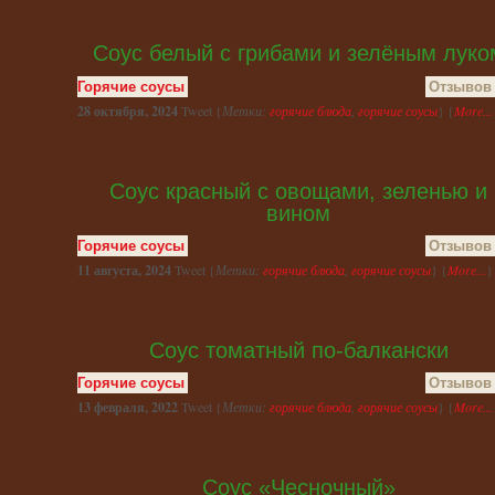
Соус белый с грибами и зелёным луко
Горячие соусы
Отзывов 
28 октября, 2024
Tweet {
Метки:
горячие блюда
,
горячие соусы
} {
More...
Соус красный с овощами, зеленью и
вином
Горячие соусы
Отзывов 
11 августа, 2024
Tweet {
Метки:
горячие блюда
,
горячие соусы
} {
More...
}
Соус томатный по-балкански
Горячие соусы
Отзывов 
13 февраля, 2022
Tweet {
Метки:
горячие блюда
,
горячие соусы
} {
More...
Соус «Чесночный»