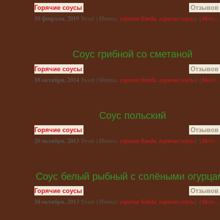
Горячие соусы
Отзывов 
10 февраля, 2019
Tweet {
Метки:
горячие блюда
,
горячие соусы
} {
More...
Соус грибной со сметаной
Горячие соусы
Отзывов 
10 октября, 2014
Tweet {
Метки:
горячие блюда
,
горячие соусы
} {
More...
Соус польский
Горячие соусы
Отзывов 
20 октября, 2013
Tweet {
Метки:
горячие блюда
,
горячие соусы
} {
More...
Соус белый рыбный с солёными огурца
Горячие соусы
Отзывов 
18 октября, 2013
Tweet {
Метки:
горячие блюда
,
горячие соусы
} {
More...