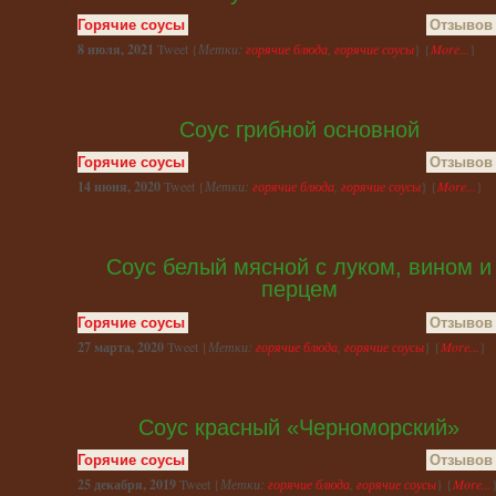
Горячие соусы
Отзывов 
8 июля, 2021
Tweet {
Метки:
горячие блюда
,
горячие соусы
} {
More...
}
Соус грибной основной
Горячие соусы
Отзывов 
14 июня, 2020
Tweet {
Метки:
горячие блюда
,
горячие соусы
} {
More...
}
Соус белый мясной с луком, вином и
перцем
Горячие соусы
Отзывов 
27 марта, 2020
Tweet {
Метки:
горячие блюда
,
горячие соусы
} {
More...
}
Соус красный «Черноморский»
Горячие соусы
Отзывов 
25 декабря, 2019
Tweet {
Метки:
горячие блюда
,
горячие соусы
} {
More...