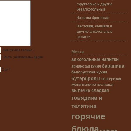
фруктовые и другие
безалкогольные
Напитки брожения
Настойки, наливки и
другие алкогольные
напитки
Имя
(обязательно)
Метки
Почта
(обязательно)
(не
алкогольные напитки
баранина
армянская кухня
Сайт
белорусская кухня
бутерброды
венгерская
кухня
выпечка несладкая
выпечка сладкая
говядина и
телятина
горячие
блюда
горячие