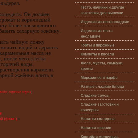
ельдерея.
Тесто, начинки и другие
заготовки для выпечки
едить. Он должен
аромат и коричневый
Изделия из теста сладкие
ьону более насыщенного
обавить сахарную жжёнку.
Изделия из теста
несладкие
пать чайную ложку
Торты и пирожные
 смочить водой и держать
 карамельная масса не
Компоты и кисели
, после чего слегка
Желе, муссы, самбуки,
 горячей воды,
кремы
растворения карамели.
арной жжёнки влить в
Мороженое и парфе
Разные сладкие блюда
люда
,
горячие соусы
}
Сладкие соусы
Сладкие заготовки и
консервы
в
Напитки холодные
ый (фюме)
»
Напитки горячие
Коктейли молочные,