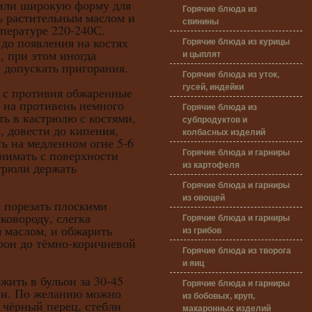
 или широкую форму для
Горячие блюда из
ть растительным маслом и
свинины
мпературе 220-240С.
 до появления на костях
Горячие блюда из курицы
, при этом иногда
и цыплят
 допускать пригорания.
Горячие блюда из уток,
гусей, индейки
 противня обжаренные
ь на противень немного
Горячие блюда из
ть в кастрюлю с костями,
субпродуктов и
, довести до кипения,
колбасных изделий
ть на медленном огне 5-6
Горячие блюда и гарниры
снимать с поверхности
из картофеля
трюли держать
Горячие блюда и гарниры
из овощей
резать плоскими
ковороду, слегка
Горячие блюда и гарниры
 маслом, и обжарить
из грибов
рон до тёмно-коричневой
Горячие блюда из творога
и яиц
ить в бульон за 30-45
Горячие блюда и гарниры
ки. По желанию можно
из бобовых, круп,
 чёрный перец, стебли
макаронных изделий