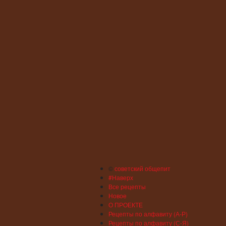
©
советский общепит
#Наверх
Все рецепты
Новое
О ПРОЕКТЕ
Рецепты по алфавиту (А-Р)
Рецепты по алфавиту (С-Я)