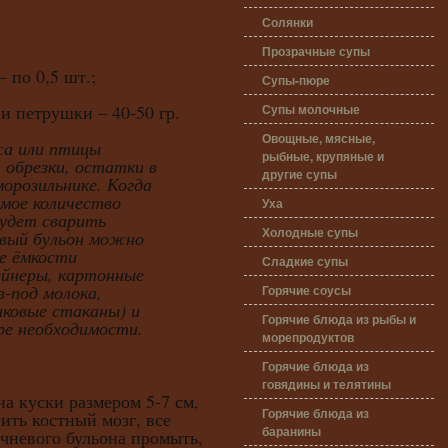
Солянки
Прозрачные супы
 по 0,5 шт.;
Супы-пюре
Супы молочные
ли петрушки – 40-50 гр.
Овощные, мясные,
яса или птицы
рыбные, крупяные и
 обрезки, остатки в
другие супы
морозильнике. Когда
мое количество
Уха
удет сварить
Холодные супы
овый бульон можно
е ёмкости
Сладкие супы
ейнеры, картонные
-под молока,
Горячие соусы
иковые стаканы) и
Горячие блюда из рыбы и
ре необходимости.
морепродуктов
Горячие блюда из
говядины и телятины
на куски размером 5-7 см,
Горячие блюда из
ить костный мозг, все
баранины
чневого бульона промыть,