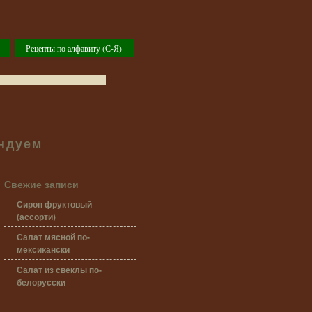
Рецепты по алфавиту (С-Я)
ндуем
Свежие записи
Сироп фруктовый
(ассорти)
Салат мясной по-
мексикански
Салат из свеклы по-
белорусски