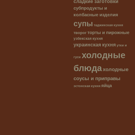
сладкие заготовки
субпродукты и
колбасные изделия
супы
таджикская кухня
торты и пирожные
творог
узбекская кухня
украинская кухня
утки и
холодные
гуси
блюда
холодные
соусы и приправы
яйца
эстонская кухня