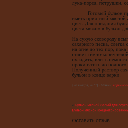
лука-порея, петрушки, с
Готовый бульон проц
иметь приятный мясной 
цвет. Для придания бул
цвета можно в бульон д
На сухую сковороду всы
сахарного песка, слегка
на огне до тех пор, пока
станет тёмно-коричневой
охладить, влить немного
прокипятить до полного 
Полученный раствор сах
бульон в конце варки.
{
26 января, 2013
} {
Метки:
горячие б
«
Бульон мясной белый для соусо
Бульон мясной концентрированн
Оставить отзыв