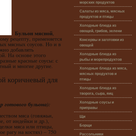
морских продуктов
Салаты из мяса, мясных
продуктов и птицы
Холодные блюда из
овощей, грибов, зелени
Бульон мясной
,
ому рецепту, применяется
Консервы и заготовки из
ых мясных соусов. Но и в
овощей
ожно добавлять
Холодные блюда из
й. На основе этого
рыбы и морепродуктов
разные красные соусы: с
тный и многие другие.
Холодные блюда из мяса,
мясных продуктов и
коричневый для
птицы
Холодные блюда из
творога, сыра, яиц
Холодные соусы и
р готового бульона):
приправы
еством мяса (говяжьи,
Щи
, от индейки и др.),
Борщи
зделки мяса или птицы,
е рагу на костях) – 750
Рассольники