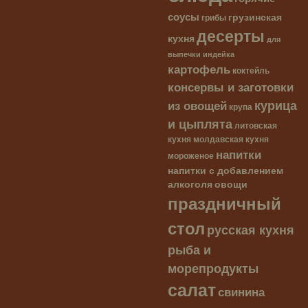
соусы
грузинская
грибы
десерты
кухня
для
выпечки
индейка
картофель
коктейль
консервы и заготовки
курица
из овощей
крупа
и цыплята
литовская
кухня
молдавская кухня
напитки
мороженое
напитки с добавлением
алкоголя
овощи
праздничный
стол
русская кухня
рыба и
морепродукты
салат
свинина