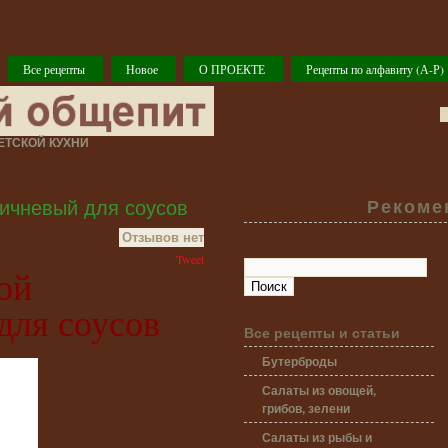
Все рецепты
Новое
О ПРОЕКТЕ
Рецепты по алфавиту (А-Р)
ТСКОЙ КУХНИ
ичневый для соусов
Рекоме
Отзывов нет
Tweet
ой
для соусов
Все рецепты и статьи
Бутерброды
Салаты из овощей,
грибов, зелени
Салаты из рыбы и