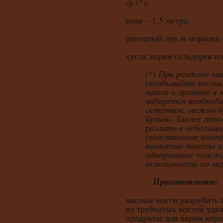
гр.(*);
вода – 1,5 литра;
репчатый лук и морковь –
кусок корня сельдерея и
(*) При разделке м
складывайте кости,
пакет и храните в 
наберётся необходи
остатков, можно б
бульон. Также гот
разлить в небольши
(пластиковые конт
вымытые пакеты из
одноразовые пласт
использовать по ме
Приготовление:
мясные кости разрубить 
из трубчатых костей удал
продукты для варки кори