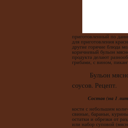
приготовленный по данн
для приготовления красн
другие горячие блюда м
коричневый бульон мясно
продукта делают разнооб
грибами, с вином, пикан
Бульон мясной 
соусов. Рецепт.
Состав (на 1 лит
кости с небольшим колич
свиные, бараньи, куриные
остатки и обрезки от ра
или набор суповой (мясно