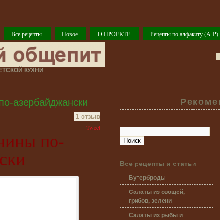
Все рецепты
Новое
О ПРОЕКТЕ
Рецепты по алфавиту (А-Р)
ТСКОЙ КУХНИ
 по-азербайджански
Рекоме
1 отзыв
Tweet
анины по-
ски
Все рецепты и статьи
Бутерброды
Салаты из овощей,
грибов, зелени
Салаты из рыбы и