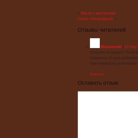
«
Масло с маслинами
Салат «Огородный»
»
Отзывы читателей
Muravevnet
|
23 Апр 
Спасибо за рецепт! Получи
баранина. Я ещё добавлял
Они прекрасно дополнили 
Ответить
Оставить отзыв