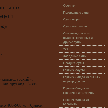
Солянки
ины по-
Прозрачные супы
ецепт
Супы-пюре
ий):
Супы молочные
Овощные, мясные,
;
рыбные, крупяные и
другие супы
Уха
;
Холодные супы
Сладкие супы
Горячие соусы
Горячие блюда из рыбы и
«краснодарский»,
морепродуктов
ли другой) – 2 ст.
Горячие блюда из
говядины и телятины
Горячие блюда из
баранины
рно 400-500 мл (бульон