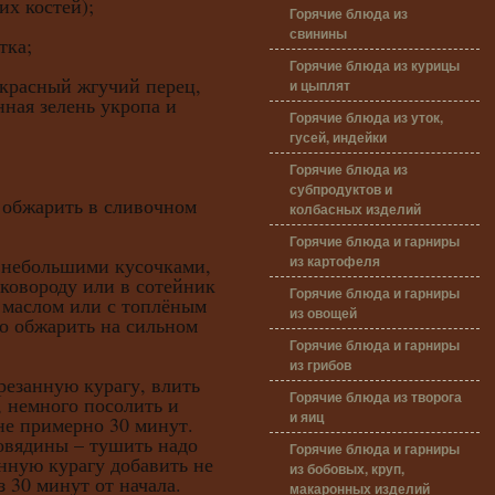
их костей);
Горячие блюда из
свинины
тка;
Горячие блюда из курицы
 красный жгучий перец,
и цыплят
нная зелень укропа и
Горячие блюда из уток,
гусей, индейки
Горячие блюда из
субпродуктов и
 обжарить в сливочном
колбасных изделий
Горячие блюда и гарниры
из картофеля
ебольшими кусочками,
ковороду или в сотейник
Горячие блюда и гарниры
 маслом или с топлёным
из овощей
о обжарить на сильном
Горячие блюда и гарниры
из грибов
анную курагу, влить
Горячие блюда из творога
, немного посолить и
и яиц
не примерно 30 минут.
говядины – тушить надо
Горячие блюда и гарниры
анную курагу добавить не
из бобовых, круп,
з 30 минут от начала.
макаронных изделий