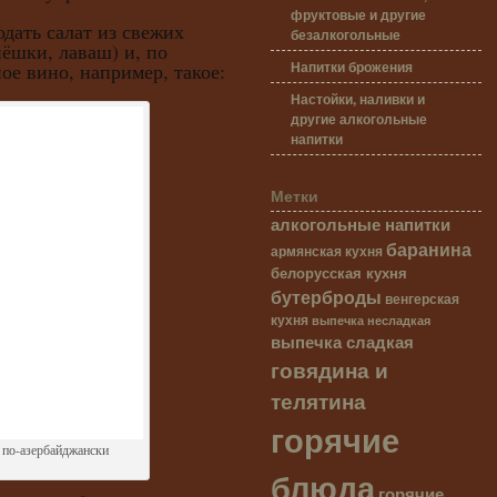
фруктовые и другие
ь салат из свежих
безалкогольные
пёшки, лаваш) и, по
Напитки брожения
ое вино, например, такое:
Настойки, наливки и
другие алкогольные
напитки
Метки
алкогольные напитки
баранина
армянская кухня
белорусская кухня
бутерброды
венгерская
кухня
выпечка несладкая
выпечка сладкая
говядина и
телятина
горячие
 по-азербайджански
блюда
горячие