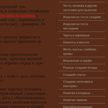
Тесто, начинки и другие
ренный лук,
заготовки для выпечки
ец и помидоры (помидоры
чистить от кожицы
),
Изделия из теста сладкие
ный соус, перемешать и
ости рагу, примерно 20-
Изделия из теста
несладкие
Торты и пирожные
ровень жидкости в
по высоте примерно до
Компоты и кисели
.
Желе, муссы, самбуки,
ца приготовления
кремы
снок, щепотку молотой
Мороженое и парфе
о чёрного перца и при
ь.
Разные сладкие блюда
Сладкие соусы
 огня и дать постоять
ут.
Сладкие заготовки и
консервы
е тарелки положить
заправленный сливочным
Напитки холодные
 рагу с образовавшимся
Напитки горячие
сыпать молотым красным
нным укропом и кинзой.
Коктейли молочные,