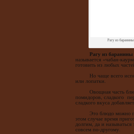
Рагу из баранины
Рагу из баранины
называется «чабан-каурм
готовить из любых часте
Но чаще всего исполь
или лопатки.
Овощная часть блюда 
помидоров, сладкого пер
сладкого вкуса добавляет
Это блюдо можно гото
этом случае время приго
долгим, да и называться 
совсем по-другому.