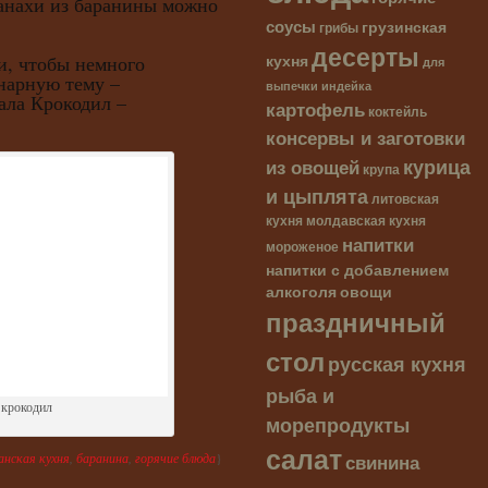
ахи из баранины можно
соусы
грузинская
грибы
десерты
кухня
чтобы немного
для
нарную тему –
выпечки
индейка
ала Крокодил –
картофель
коктейль
консервы и заготовки
курица
из овощей
крупа
и цыплята
литовская
кухня
молдавская кухня
напитки
мороженое
напитки с добавлением
алкоголя
овощи
праздничный
стол
русская кухня
рыба и
 крокодил
морепродукты
салат
свинина
нская кухня
,
баранина
,
горячие блюда
}