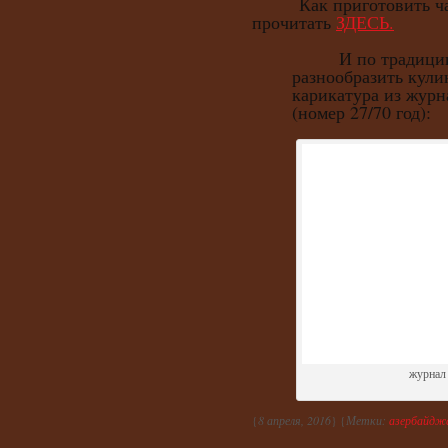
Как приготовить чан
прочитать
ЗДЕСЬ.
И по традиции, 
разнообразить кули
карикатура из журн
(номер 27/70 год):
журнал
{
8 апреля, 2016
} {
Метки:
азербайджа