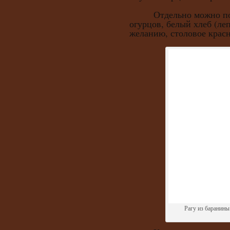
Отдельно можно подат
огурцов, белый хлеб (ле
желанию, столовое красн
Рагу из баранины