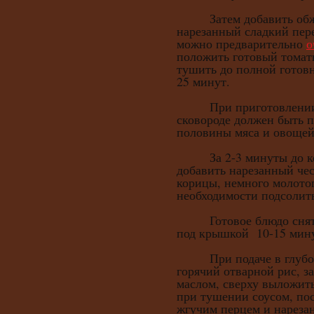
Затем добавить обжа
нарезанный сладкий пер
можно предварительно
о
положить готовый томат
тушить до полной готовн
25 минут.
При приготовлении у
сковороде должен быть 
половины мяса и овощей
За 2-3 минуты до кон
добавить нарезанный че
корицы, немного молотог
необходимости подсолит
Готовое блюдо снять с
под крышкой 10-15 мин
При подаче в глубоки
горячий отварной рис, 
маслом, сверху выложить
при тушении соусом, по
жгучим перцем и нареза