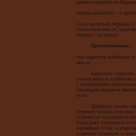
можно сварить из барань
корица молотая – 1 щепо
соль, молотый чёрный и
сливочное масло, нареза
кинзы – по вкусу.
Приготовление:
лук нарезать кубиками и
масле.
Баранину нарезать н
переложить в глубокую с
с разогретым сливочным
бараньим жиром и быстр
огне.
Добавить мелко нарез
горячий бульон или воду
тушить на медленном ог
Если рагу готовится из 
примерно 1 час, а нарез
в начале тушения, а чере