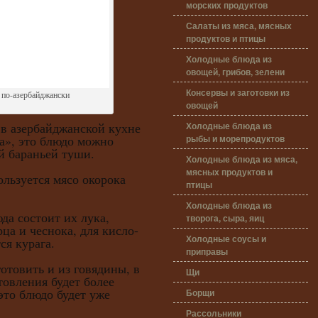
морских продуктов
Салаты из мяса, мясных
продуктов и птицы
Холодные блюда из
овощей, грибов, зелени
Консервы и заготовки из
 по-азербайджански
овощей
Холодные блюда из
в азербайджанской кухне
рыбы и морепродуктов
а», это блюдо можно
й бараньей туши.
Холодные блюда из мяса,
мясных продуктов и
зуется мясо окорока
птицы
Холодные блюда из
состоит их лука,
творога, сыра, яиц
ца и чеснока, для кисло-
Холодные соусы и
ся курага.
приправы
вить и из говядины, в
Щи
товления будет более
это блюдо будет уже
Борщи
Рассольники