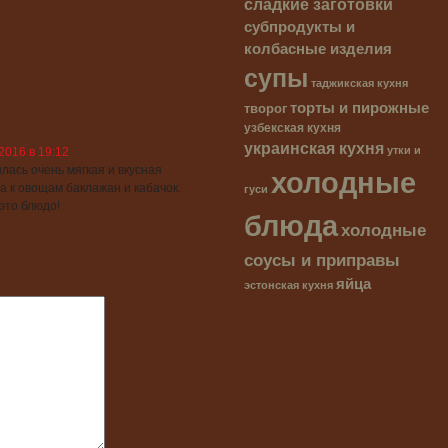
сладкие заготовки
субпродукты и
колбасные изделия
супы
таджикская кухня
торты и пирожные
творог
узбекская кухня
украинская кухня
утки и
2016 в 19:12
холодные
лась очень мягкая и вкусная
гуси
а к овощам баклажан и кабачок.
это блюдо!
блюда
холодные
соусы и приправы
яйца
эстонская кухня