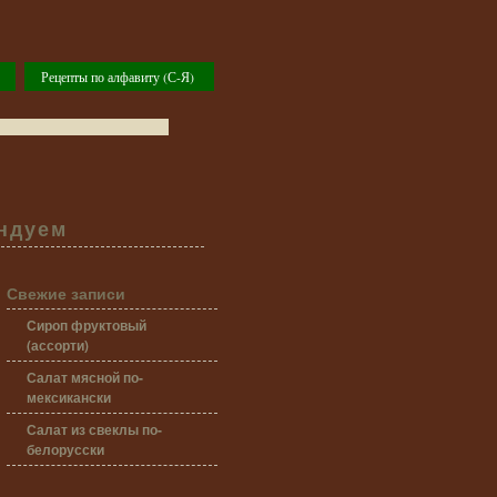
Рецепты по алфавиту (С-Я)
ндуем
Свежие записи
Сироп фруктовый
(ассорти)
Салат мясной по-
мексикански
Салат из свеклы по-
белорусски