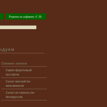
Рецепты по алфавиту (С-Я)
ндуем
Свежие записи
Сироп фруктовый
(ассорти)
Салат мясной по-
мексикански
Салат из свеклы по-
белорусски