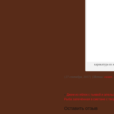
карикатура из 
{
27 сентября, 2017
} {
Метки:
салат
,
«
Джем из яблок с тыквой и апель
Рыба запечённая в сметане с твор
Оставить отзыв