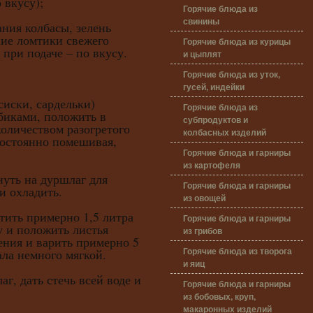
 вкусу);
Горячие блюда из
свинины
ания колбасы, зелень
кие ломтики свежего
Горячие блюда из курицы
при подаче – по вкусу.
и цыплят
Горячие блюда из уток,
гусей, индейки
сиски, сардельки)
Горячие блюда из
биками, положить в
субпродуктов и
оличеством разогретого
колбасных изделий
постоянно помешивая,
Горячие блюда и гарниры
из картофеля
ть на дуршлаг для
Горячие блюда и гарниры
и охладить.
из овощей
ь примерно 1,5 литра
Горячие блюда и гарниры
у и положить листья
из грибов
ения и варить примерно 5
Горячие блюда из творога
ала немного мягкой.
и яиц
дать стечь всей воде и
Горячие блюда и гарниры
из бобовых, круп,
макаронных изделий