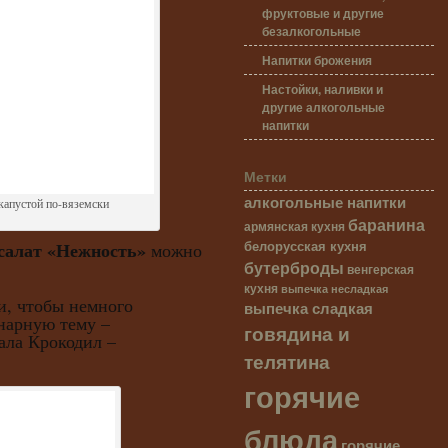
фруктовые и другие
безалкогольные
Напитки брожения
Настойки, наливки и
другие алкогольные
напитки
Метки
алкогольные напитки
 капустой по-вяземски
баранина
армянская кухня
белорусская кухня
салат «Нежность»
можно
бутерброды
венгерская
кухня
выпечка несладкая
чтобы немного
выпечка сладкая
нарную тему –
говядина и
ала Крокодил –
телятина
горячие
блюда
горячие