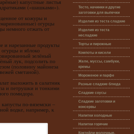
ные) капустные листья
адратиками («шашками»).
Тесто, начинки и другие
заготовки для выпечки
нное от кожуры и
Изделия из теста сладкие
 (маринованные) огурцы
цы немного отжать от
Изделия из теста
несладкие
Торты и пирожные
и нарезанные продукты
, огурцы и яблоко
Компоты и кисели
ервированный зелёный
ёный лук, подсолить по
Желе, муссы, самбуки,
езом (половину майонеза
кремы
вежей сметаной).
Мороженое и парфе
т выложить в салатник
Разные сладкие блюда
опа и петрушки и тонкими
Сладкие соусы
ного помидора.
Сладкие заготовки и
апусты по-вяземски –
консервы
дной водке, например, к
Напитки холодные
Напитки горячие
Коктейли молочные,