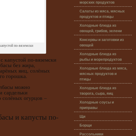
морских продуктов
Салаты из мяса, мясных
продуктов и птицы
Холодные блюда из
овощей, грибов, зелени
Консервы и заготовки из
овощей
 капустой по-вяземски
Холодные блюда из
с капустой по-вяземски
рыбы и морепродуктов
лбасы без жира,
Холодные блюда из мяса,
варёных яиц, солёных
мясных продуктов и
ого горошка.
птицы
басы можно
Холодные блюда из
и сардельки
творога, сыра, яиц
о солёных огурцов –
Холодные соусы и
приправы
ы и капусты по-
Щи
Борщи
Рассольники