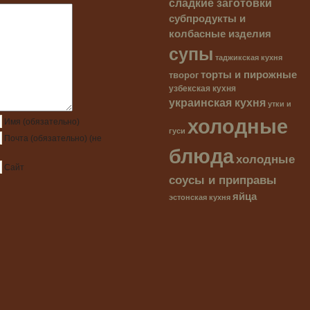
сладкие заготовки
субпродукты и
колбасные изделия
супы
таджикская кухня
торты и пирожные
творог
узбекская кухня
украинская кухня
утки и
холодные
Имя
(обязательно)
гуси
Почта
(обязательно)
(не
блюда
холодные
Сайт
соусы и приправы
яйца
эстонская кухня