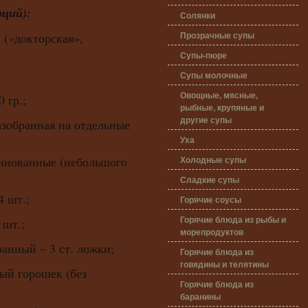
рций):
Солянки
Прозрачные супы
 («докторская»,
Супы-пюре
Супы молочные
Овощные, мясные,
 гр.;
рыбные, крупяные и
другие супы
азобранная на отдельные
Уха
Холодные супы
инованные (небольшого
Сладкие супы
4 шт.;
Горячие соусы
Горячие блюда из рыбы и
 шт.;
морепродуктов
занный – 3 ст. ложки;
Горячие блюда из
говядины и телятины
ый горошек (без
Горячие блюда из
баранины