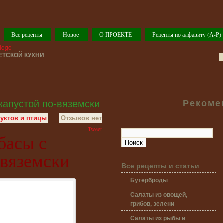
Все рецепты
Новое
О ПРОЕКТЕ
Рецепты по алфавиту (А-Р)
ТСКОЙ КУХНИ
капустой по-вяземски
Рекоме
уктов и птицы
Отзывов нет
Tweet
басы с
-вяземски
Все рецепты и статьи
Бутерброды
Салаты из овощей,
грибов, зелени
Салаты из рыбы и