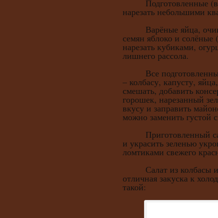
Подготовленные (варё
нарезать небольшими кв
Варёные яйца, очище
семян яблоко и солёные
нарезать кубиками, огур
лишнего рассола.
Все подготовленные 
– колбасу, капусту, яйца
смешать, добавить конс
горошек, нарезанный зел
вкусу и заправить майон
можно заменить густой с
Приготовленный сала
и украсить зеленью укр
ломтиками свежего крас
Салат из колбасы и к
отличная закуска к холо
такой: