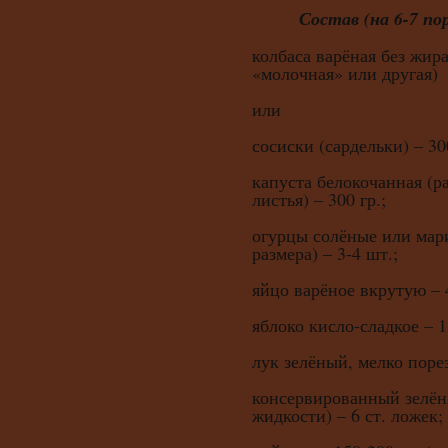
Состав (на 6-7 по
колбаса варёная без жира
«молочная» или другая)
или
сосиски (сардельки) – 300
капуста белокочанная (р
листья) – 300 гр.;
огурцы солёные или мар
размера) – 3-4 шт.;
яйцо варёное вкрутую – 
яблоко кисло-сладкое – 1
лук зелёный, мелко поре
консервированный зелён
жидкости) – 6 ст. ложек;