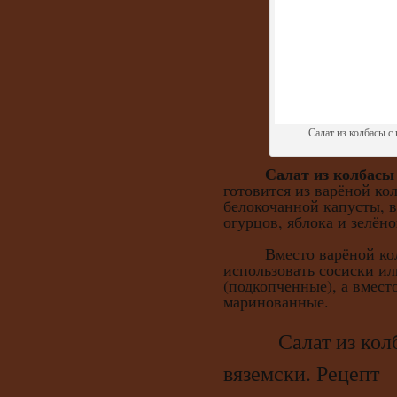
Салат из колбасы с
Салат из колбасы
готовится из варёной ко
белокочанной капусты, 
огурцов, яблока и зелён
Вместо варёной кол
использовать сосиски ил
(подкопченные), а вмест
маринованные.
Салат из колбас
вяземски. Рецепт