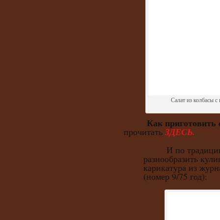
Салат из колбасы с
Как приготовить 
прочитать
ЗДЕСЬ.
И по традиции, 
разнообразить кули
карикатура из журн
(номер 9/75 год):