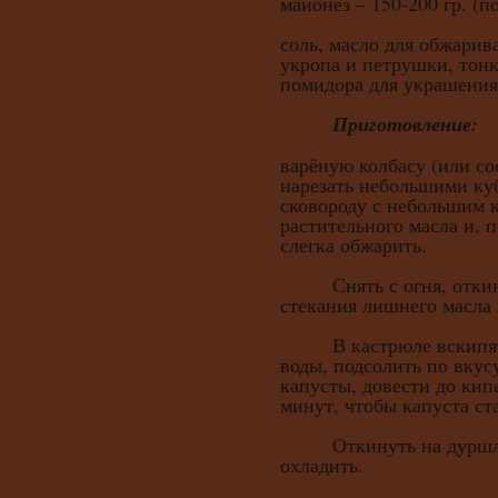
майонез – 150-200 гр. (по
соль, масло для обжарив
укропа и петрушки, тон
помидора для украшения 
Приготовление:
варёную колбасу (или со
нарезать небольшими ку
сковороду с небольшим к
растительного масла и, 
слегка обжарить.
Снять с огня, откину
стекания лишнего масла 
В кастрюле вскипятит
воды, подсолить по вкус
капусты, довести до кип
минут, чтобы капуста ст
Откинуть на дуршлаг, 
охладить.