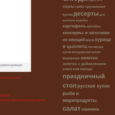
соусы
грузинская
грибы
десерты
кухня
для
выпечки
индейка
картофель
коктейль
консервы и заготовки
курица
из овощей
крупа
и цыплята
литовская
кухня
молдавская кухня
напитки
мороженое
напитки с добавлением
журнала крокодил
алкоголя
овощи
праздничный
холодные блюда
}
стол
русская кухня
рыба и
синами
морепродукты
огом и яйцом (польская кухня)
»
салат
свинина