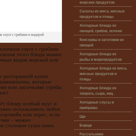
морских продуктов
Салаты из мяса, мясных
продуктов и птицы
Холодные блюда из
овощей, грибов, зелени
 соусе с грибами и мадерой
Консервы и заготовки из
овощей
олочном соусе с грибами
вления этого блюда можно
Холодные блюда из
ичных видов морской или
рыбы и морепродуктов
Холодные блюда из мяса,
мясных продуктов и
ресторанной кухне
птицы
шампиньоны, которые
ми или лисичками (грибы
Холодные блюда из
ые).
творога, сыра, яиц
Холодные соусы и
 блюду особый вкус и
приправы
можно использовать любое
портвейн или херес, если
Щи
ичии – можно
ое столовое сухое вино.
Борщи
Рассольники