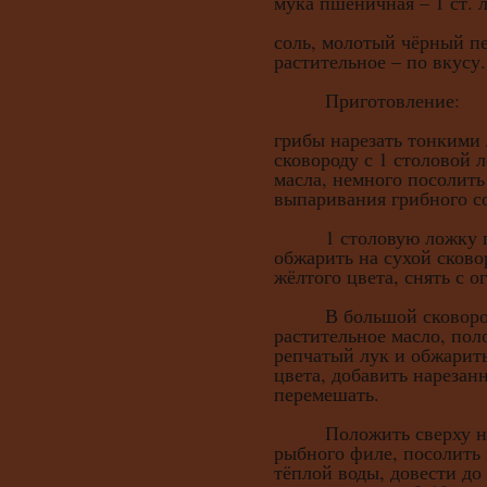
мука пшеничная – 1 ст. 
соль, молотый чёрный пе
растительное – по вкусу.
Приготовление:
грибы нарезать тонкими
сковороду с 1 столовой 
масла, немного посолить
выпаривания грибного с
1 столовую ложку п
обжарить на сухой сковор
жёлтого цвета, снять с о
В большой сковороде 
растительное масло, по
репчатый лук и обжарить
цвета, добавить нареза
перемешать.
Положить сверху нар
рыбного филе, посолить 
тёплой воды, довести до