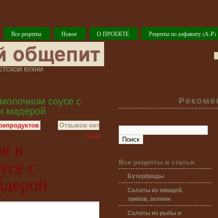
Все рецепты
Новое
О ПРОЕКТЕ
Рецепты по алфавиту (А-Р)
ТСКОЙ КУХНИ
молочном соусе с
Рекоме
и мадерой
репродуктов
Отзывов нет
Tweet
я в
усе с
Все рецепты и статьи
Бутерброды
адерой
Салаты из овощей,
грибов, зелени
Салаты из рыбы и