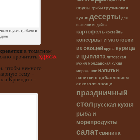
соусы
грузинская
грибы
десерты
кухня
для
выпечки
индейка
картофель
чном соусе с грибами и
коктейль
дерой
консервы и заготовки
курица
из овощей
крупа
креветки
в томатном
и цыплята
можно прочитать
ЗДЕСЬ.
литовская
кухня
молдавская кухня
чтобы немного
напитки
мороженое
нарную тему –
напитки с добавлением
ала Крокодил –
алкоголя
овощи
праздничный
стол
русская кухня
рыба и
морепродукты
салат
свинина