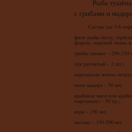
Рыба тушёная в
с грибами и мадер
Состав (на 5-6 порц
филе рыбы (кета, горбуша
форель, морской окунь ил
грибы свежие – 200-250 г
лук репчатый – 2 шт.;
нарезанная зелень петруш
вино мадера – 50 мл;
крабовое мясо или крабо
нарезаные) – 50 гр.;
вода – 150 мл;
молоко – 150-200 мл;