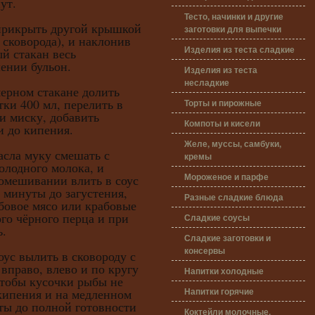
ут.
Тесто, начинки и другие
икрыть другой крышкой
заготовки для выпечки
 сковорода), и наклонив
Изделия из теста сладкие
ый стакан весь
ении бульон.
Изделия из теста
несладкие
ном стакане долить
ки 400 мл, перелить в
Торты и пирожные
 миску, добавить
Компоты и кисели
и до кипения.
Желе, муссы, самбуки,
а муку смешать с
кремы
олодного молока, и
Мороженое и парфе
омешивании влить в соус
3 минуты до загустения,
Разные сладкие блюда
бовое мясо или крабовые
го чёрного перца и при
Сладкие соусы
ь.
Сладкие заготовки и
консервы
вылить в сковороду с
 вправо, влево и по кругу
Напитки холодные
чтобы кусочки рыбы не
Напитки горячие
кипения и на медленном
ты до полной готовности
Коктейли молочные,