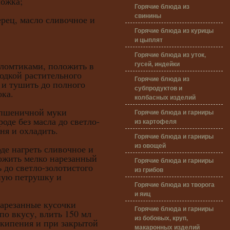
ложка;
Горячие блюда из
свинины
рец, масло сливочное и
Горячие блюда из курицы
и цыплят
Горячие блюда из уток,
гусей, индейки
 ломтиками, положить в
лодкой растительного
Горячие блюда из
 и тушить до полного
субпродуктов и
ока.
колбасных изделий
шеничной муки
Горячие блюда и гарниры
оде без масла до светло-
из картофеля
гня и охладить.
Горячие блюда и гарниры
из овощей
нагреть сливочное и
ложить мелко нарезанный
Горячие блюда и гарниры
 до светло-золотистого
из грибов
нную петрушку и
Горячие блюда из творога
и яиц
езанные кусочки
Горячие блюда и гарниры
по вкусу, влить 150 мл
из бобовых, круп,
 кипения и при закрытой
макаронных изделий