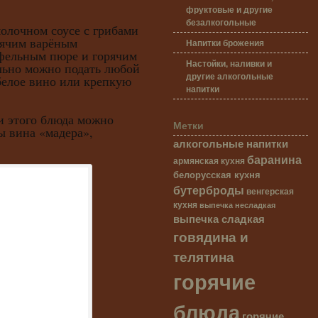
фруктовые и другие
безалкогольные
чном соусе с грибами
рячим варёным
Напитки брожения
офельным пюре и горячим
Настойки, наливки и
льно можно подать любой
другие алкогольные
белое вино или крепкую
напитки
того блюда можно
Метки
ы вина «мадера»,
алкогольные напитки
баранина
армянская кухня
белорусская кухня
бутерброды
венгерская
кухня
выпечка несладкая
выпечка сладкая
говядина и
телятина
горячие
блюда
горячие