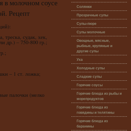
 молочном соусе
Солянки
ой. Рецепт
Прозрачные супы
Супы-пюре
ий):
Супы молочные
, треска, судак, хек,
Овощные, мясные,
и др.) – 750-800 гр.;
рыбные, крупяные и
другие супы
р.;
Уха
Холодные супы
ки – 1 ст. ложка;
Сладкие супы
Горячие соусы
Горячие блюда из рыбы и
вые палочки (мелко
морепродуктов
Горячие блюда из
говядины и телятины
Горячие блюда из
баранины