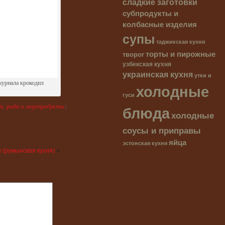
сладкие заготовки
субпродукты и
колбасные изделия
супы
таджикская кухня
торты и пирожные
творог
узбекская кухня
украинская кухня
утки и
журнала крокодил
холодные
гуси
да
,
рыба и морепродукты
}
блюда
холодные
соусы и приправы
яйца
эстонская кухня
 (румынская кухня)
»