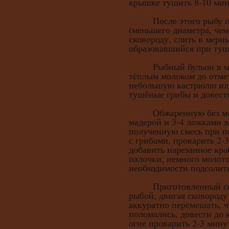
крышке тушить 8-10 мин
После этого рыбу пр
(меньшего диаметра, чем
сковороду, слить в мерн
образовавшийся при туш
Рыбный бульон в мер
тёплым молоком до отмет
небольшую кастрюлю или
тушёные грибы и довест
Обжаренную без масл
мадерой и 3-4 ложками х
полученную смесь при п
с грибами, проварить 2-
добавить нарезанное кра
палочки, немного молото
необходимости подсолит
Приготовленный соус 
рыбой, двигая сковороду
аккуратно перемешать, 
поломались, довести до 
огне проварить 2-3 мину