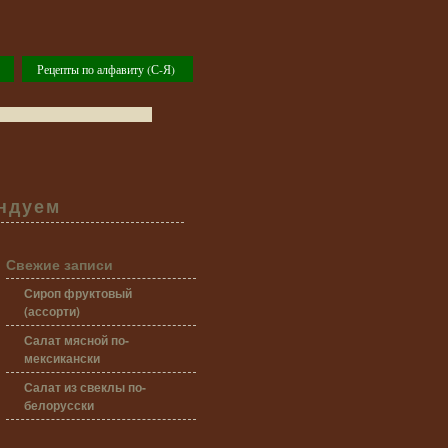
Рецепты по алфавиту (С-Я)
ндуем
Свежие записи
Сироп фруктовый
(ассорти)
Салат мясной по-
мексикански
Салат из свеклы по-
белорусски