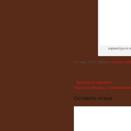
карикатура из 
{
31 мая, 2017
} {
Метки:
горячие блю
«
Крюшон из персиков
Чорба из говядины с баклажанами
Оставить отзыв