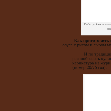
Рыба тушёная в моло
ма
Как приготовить 
соусе с рисом и сыром 
И по традиции, 
разнообразить кули
карикатура из журн
(номер 20/76 год):