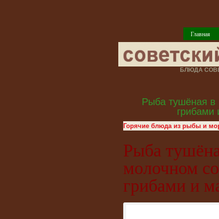
Главная
БЛЮДА СОВЕ
Рыба тушёная в 
грибами 
Горячие блюда из рыбы и мо
Рыба тушёна
молочном со
грибами и м