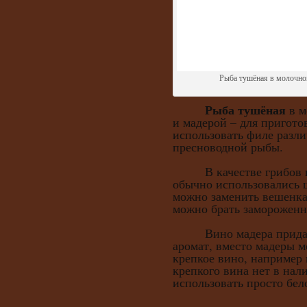
Рыба тушёная в молочном
Рыба тушёная
в м
и мадерой – для пригото
использовать филе разл
пресноводной рыбы.
В качестве грибов в 
обычно использовались 
можно заменить вешенка
можно брать замороженн
Вино мадера придаёт
аромат, вместо мадеры 
крепкое вино, например 
крепкого вина нет в нал
использовать просто бел