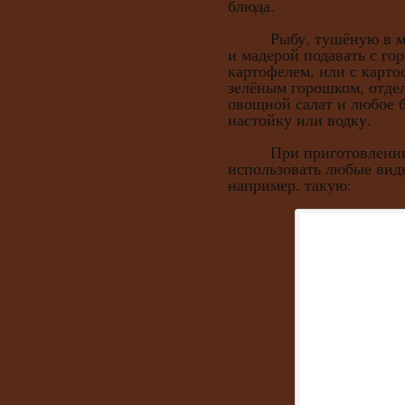
блюда.
Рыбу, тушёную в моло
и мадерой подавать с го
картофелем, или с карт
зелёным горошком, отде
овощной салат и любое 
настойку или водку.
При приготовлении э
использовать любые вид
например, такую: