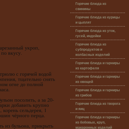
Горячие блюда из
свинины
Горячие блюда из курицы
и цыплят
Горячие блюда из уток,
гусей, индейки
Горячие блюда из
нарезанный укроп,
субпродуктов и
 по вкусу.
колбасных изделий
Горячие блюда и гарниры
из картофеля
стрюлю с горячей водой
Горячие блюда и гарниры
кипения, тщательно снять
из овощей
ном огне до полной
часа.
Горячие блюда и гарниры
из грибов
он посолить, а за 20-
Горячие блюда из творога
арки добавить крупно
и яиц
 корень сельдерея, 1
ошин чёрного перца.
Горячие блюда и гарниры
из бобовых, круп,
из бульона, прикрыть
макаронных изделий