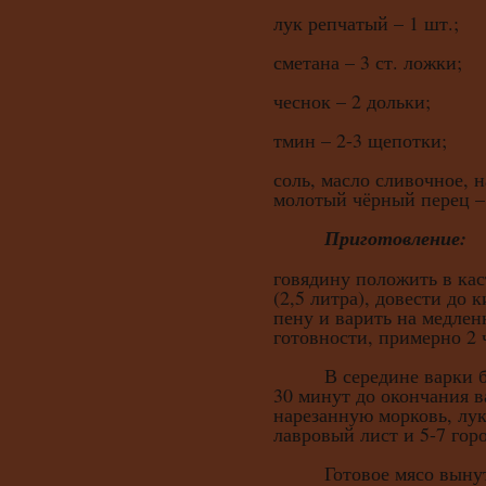
лук репчатый – 1 шт.;
сметана – 3 ст. ложки;
чеснок – 2 дольки;
тмин – 2-3 щепотки;
соль, масло сливочное, 
молотый чёрный перец –
Приготовление:
говядину положить в ка
(2,5 литра), довести до 
пену и варить на медлен
готовности, примерно 2 
В середине варки буль
30 минут до окончания в
нарезанную морковь, лук,
лавровый лист и 5-7 гор
Готовое мясо вынуть 