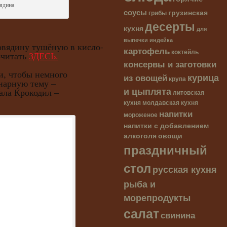
ядина
соусы
грузинская
грибы
десерты
кухня
для
выпечки
индейка
дину тушёную в кисло-
картофель
коктейль
очитать
ЗДЕСЬ.
консервы и заготовки
чтобы немного
курица
из овощей
крупа
нарную тему –
и цыплята
ала Крокодил –
литовская
кухня
молдавская кухня
напитки
мороженое
напитки с добавлением
алкоголя
овощи
праздничный
стол
русская кухня
рыба и
морепродукты
салат
свинина