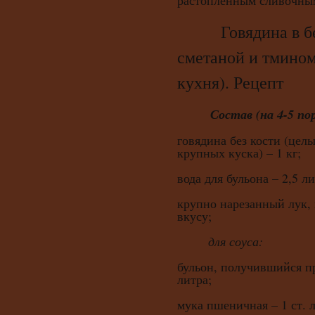
растопленным сливочны
Говядина в бел
сметаной и тмином
кухня). Рецепт
Состав (на 4-5 по
говядина без кости (цел
крупных куска) – 1 кг;
вода для бульона – 2,5 ли
крупно нарезанный лук, 
вкусу;
для соуса:
бульон, получившийся пр
литра;
мука пшеничная – 1 ст. 