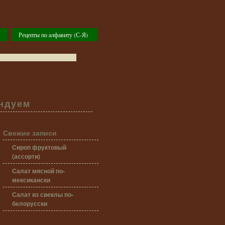
Рецепты по алфавиту (С-Я)
ндуем
Свежие записи
Сироп фруктовый
(ассорти)
Салат мясной по-
мексикански
Салат из свеклы по-
белорусски