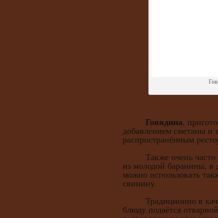
Гов
Говядина
, пригото
добавлением сметаны и 
распространённым ресто
Также очень часто та
из молодой баранины, в
можно использовать такж
свинину.
Традиционно в качест
блюду подаётся отварно