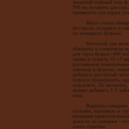
пищевой плёнкой или фо
500 мл оставить для соу
применить для варки суп
Муку слегка обжарить
без масла, охладить и с
мл холодного бульона.
Репчатый лук мелко н
обжарить в сливочном м
для соуса бульон (400 мл
тмина и тушить 10-15 ми
постоянном помешивании
сметаны и бульона, пере
добавить растёртый чес
перец и прокипятить, п
подсолить. По желанию, 
можно добавить 1-2 чай
сока.
Варёную говядину на
кусками, выложить в глу
кипящим приготовленны
довести до кипения – го
очень горячим.