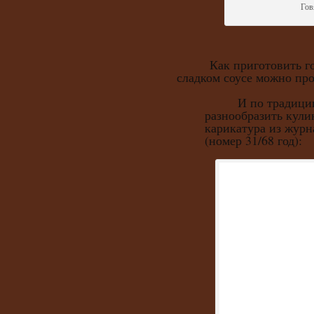
Гов
Как приготовить говя
сладком соусе можно пр
И по традиции, 
разнообразить кули
карикатура из журн
(номер 31/68 год):