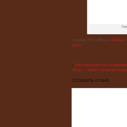
Гов
{
8 апреля, 2015
} {
Метки:
говядина и
кухня
}
«
Пюре картофельное по-деревен
«Чучу» — омлет с зеленью по-аз
Оставить отзыв