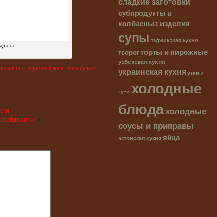
сладкие заготовки
субпродукты и
колбасные изделия
супы
таджикская кухня
ядина
торты и пирожные
творог
узбекская кухня
 телятина
,
горячие блюда
,
латвийская
украинская кухня
утки и
холодные
гуси
блюда
холодные
ски
ербайджански
»
соусы и приправы
яйца
эстонская кухня