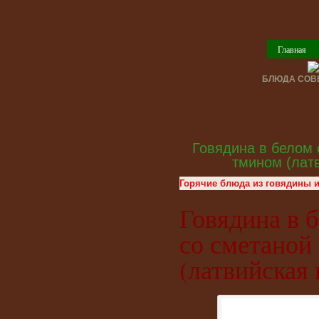
Главная
БЛЮДА СОВЕ
Говядина в белом 
тмином (латв
Горячие блюда из говядины 
Говядина в 
со сметаной
(латвийская 