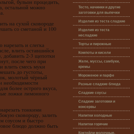
льгой, бульон процедить,
са, остальной можно
Тесто, начинки и другие
а.
заготовки для выпечки
Изделия из теста сладкие
 на сухой сковороде
мешать со сметаной и 100
Изделия из теста
несладкие
Торты и пирожные
арезать и слегка
асле, влить оставшийся
Компоты и кисели
), добавить 2-3 щепотки
нут, после чего при
Желе, муссы, самбуки,
 влить смесь муки
кремы
мешать до густоты,
Мороженое и парфе
нок, молотый чёрный
ри необходимости
Разные сладкие блюда
для более острого вкуса,
Сладкие соусы
ные ложки лимонного
Сладкие заготовки и
консервы
резать тонкими
бокую сковороду, залить
Напитки холодные
м соусом и быстро
Напитки горячие
товое блюдо должно быть
Коктейли молочные,