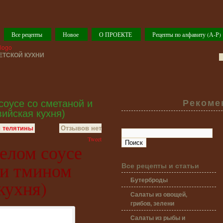
Все рецепты
Новое
О ПРОЕКТЕ
Рецепты по алфавиту (А-Р)
ТСКОЙ КУХНИ
соусе со сметаной и
Рекоме
ийская кухня)
и телятины
Отзывов нет
Tweet
белом соусе
 и тмином
Все рецепты и статьи
Бутерброды
кухня)
Салаты из овощей,
грибов, зелени
Салаты из рыбы и