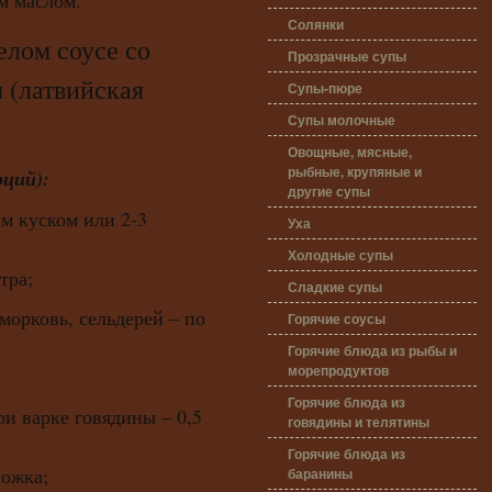
м маслом.
Солянки
ом соусе со
Прозрачные супы
 (латвийская
Супы-пюре
Супы молочные
Овощные, мясные,
рыбные, крупяные и
рций):
другие супы
ым куском или 2-3
Уха
Холодные супы
тра;
Сладкие супы
морковь, сельдерей – по
Горячие соусы
Горячие блюда из рыбы и
морепродуктов
Горячие блюда из
и варке говядины – 0,5
говядины и телятины
Горячие блюда из
ложка;
баранины