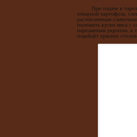
При подаче в тарелки
отварной картофель, сле
растопленным сливочным
положить куски мяса с с
нарезанным укропом, к 
подойдёт красное столов