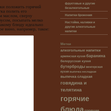
фруктовые и другие
 положить горячий
безалкогольные
гка полить его
 маслом, сверху
Напитки брожения
оусом, посыпать мелко
Настойки, наливки и
такому блюду идеально
другие алкогольные
ое вино, например, такое:
напитки
Метки
алкогольные напитки
баранина
армянская кухня
белорусская кухня
бутерброды
венгерская
кухня
выпечка несладкая
выпечка сладкая
говядина и
телятина
горячие
блюда
горячие