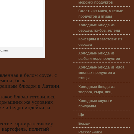
морских продуктов
Салаты из мяса, мясных
продуктов и птицы
Холодные блюда из
овощей, грибов, зелени
Консервы и заготовки из
овощей
ядина
Холодные блюда из
рыбы и морепродуктов
Холодные блюда из мяса,
мясных продуктов и
вленная в белом соусе, с
птицы
тмина, была
ранным блюдом в Латвии.
Холодные блюда из
творога, сыра, яиц
кое блюдо готовилось
Холодные соусы и
 домашних же условиях
приправы
е и бедро индейки, и
Щи
ве гарнира к такому
Борщи
й картофель, политый
Рассольники