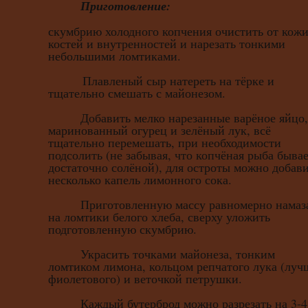
Приготовление:
скумбрию холодного копчения очистить от кожи
костей и внутренностей и нарезать тонкими
небольшими ломтиками.
Плавленый сыр натереть на тёрке и
тщательно смешать с майонезом.
Добавить мелко нарезанные варёное яйцо,
маринованный огурец и зелёный лук, всё
тщательно перемешать, при необходимости
подсолить (не забывая, что копчёная рыба быва
достаточно солёной), для остроты можно добав
несколько капель лимонного сока.
Приготовленную массу равномерно намаз
на ломтики белого хлеба, сверху уложить
подготовленную скумбрию.
Украсить точками майонеза, тонким
ломтиком лимона, кольцом репчатого лука (луч
фиолетового) и веточкой петрушки.
Каждый бутерброд можно разрезать на 3-4