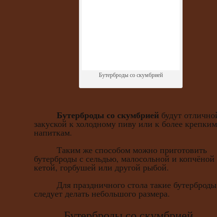
Бутерброды со скумбрией
Бутерброды со скумбрией
будут отлично
закуской к холодному пиву или к более крепким
напиткам.
Таким же способом можно приготовить
бутерброды с сельдью, малосольной и копчёной
кетой, горбушей или другой рыбой.
Для праздничного стола такие бутерброды
следует делать небольшого размера.
Бутерброды со скумбрией