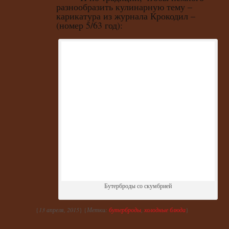
разнообразить кулинарную тему –
карикатура из журнала Крокодил –
(номер 5/63 год):
Бутерброды со скумбрией
{
13 апреля, 2015
} {
Метки:
бутерброды
,
холодные блюда
}