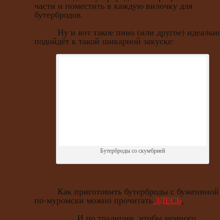
части и поместить в каждую вилочку для
бутербродов.
Ну и вот такое пиво (или другое) идеальн
подойдёт к такой шикарной закуске:
Бутерброды со скумбрией
Как приготовить бутерброды с бужениной
по-муромски можно прочитать
ЗДЕСЬ
.
И по традиции, чтобы немного