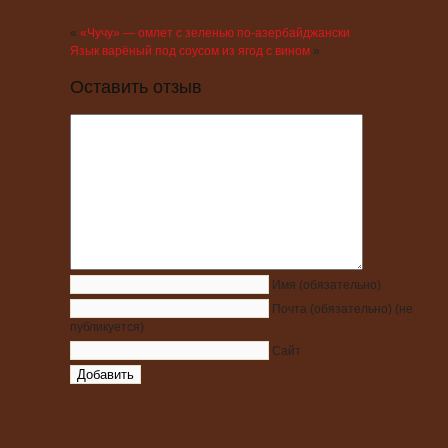
«
«Чучу» — омлет с зеленью по-азербайджански
Язык варёный под соусом из ягод с вином
»
Оставить отзыв
Имя
(обязательно)
Почта
(обязательно)
(не
публикуется)
Сайт