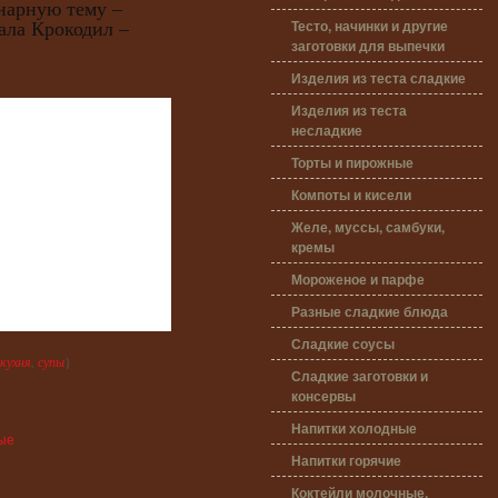
нарную тему –
ала Крокодил –
Тесто, начинки и другие
заготовки для выпечки
Изделия из теста сладкие
Изделия из теста
несладкие
Торты и пирожные
Компоты и кисели
Желе, муссы, самбуки,
кремы
Мороженое и парфе
Разные сладкие блюда
Сладкие соусы
 кухня
,
супы
}
Сладкие заготовки и
консервы
Напитки холодные
ные
Напитки горячие
Коктейли молочные,