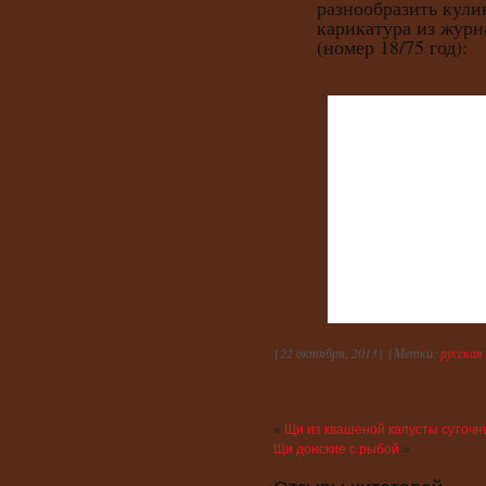
разнообразить кули
карикатура из журн
(номер 18/75 год):
{
22 октября, 2013
} {
Метки:
русская
«
Щи из квашеной капусты суточ
Щи донские с рыбой
»