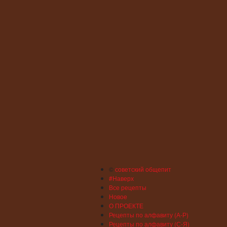
©
советский общепит
#Наверх
Все рецепты
Новое
О ПРОЕКТЕ
Рецепты по алфавиту (А-Р)
Рецепты по алфавиту (С-Я)