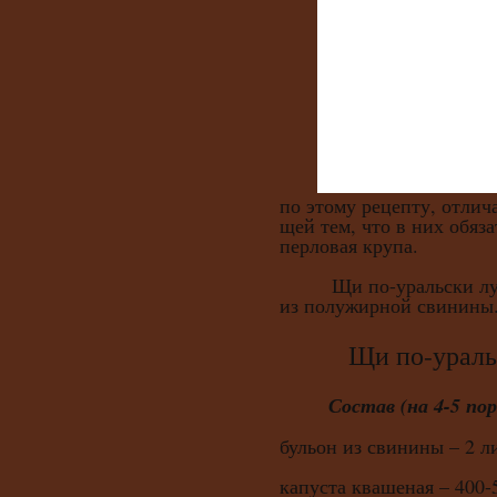
по этому рецепту, отли
щей тем, что в них обяз
перловая крупа.
Щи по-уральски лучше
из полужирной свинины
Щи по-уральск
Состав (на 4-5 пор
бульон из свинины – 2 л
капуста квашеная – 400-5