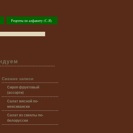
Рецепты по алфавиту (С-Я)
ндуем
Свежие записи
Сироп фруктовый
(ассорти)
Салат мясной по-
мексикански
Салат из свеклы по-
белорусски