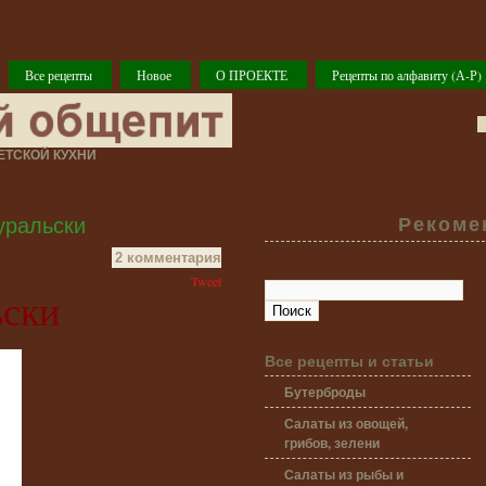
Все рецепты
Новое
О ПРОЕКТЕ
Рецепты по алфавиту (А-Р)
ТСКОЙ КУХНИ
уральски
Рекоме
2 комментария
Tweet
ьски
Все рецепты и статьи
Бутерброды
Салаты из овощей,
грибов, зелени
Салаты из рыбы и