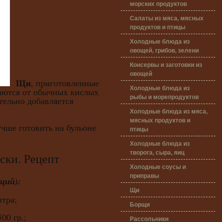
морских продуктов
Салаты из мяса, мясных
продуктов и птицы
Холодные блюда из
овощей, грибов, зелени
Консервы и заготовки из
овощей
Щи
, приготовленные
Холодные блюда из
чаются от обычных кислых
рыбы и морепродуктов
ательно добавляется
Холодные блюда из мяса,
мясных продуктов и
 готовить на бульоне
птицы
.
Холодные блюда из
творога, сыра, яиц
и. Рецепт
Холодные соусы и
приправы
ций):
Щи
итра;
Борщи
00 гр.;
Рассольники