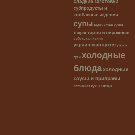
сладкие заготовки
субпродукты и
колбасные изделия
супы
таджикская кухня
торты и пирожные
творог
узбекская кухня
украинская кухня
утки и
холодные
гуси
блюда
холодные
соусы и приправы
яйца
эстонская кухня