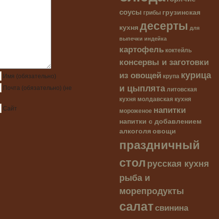
соусы
грузинская
грибы
десерты
кухня
для
выпечки
индейка
картофель
коктейль
консервы и заготовки
курица
из овощей
крупа
Имя
(обязательно)
и цыплята
Почта
(обязательно)
(не
литовская
кухня
молдавская кухня
напитки
Сайт
мороженое
напитки с добавлением
алкоголя
овощи
праздничный
стол
русская кухня
рыба и
морепродукты
салат
свинина