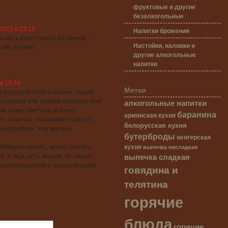
фруктовые и другие
безалкогольные
2015 в 23:13
Напитки брожения
ывать приготовить из свежей
Настойки, наливки и
ыми долями.
другие алкогольные
напитки
в 18:34
Метки
я в русской печи в казане, только
алкогольные напитки
соленые или свежие (красные или
ла ложку сметаны и ложку
баранина
армянская кухня
о, конечно, но мужики в работе
белорусская кухня
аллорийнее, тем вкуснее.
бутерброды
венгерская
кухня
выпечка несладкая
!!!Много нового, много того,что
выпечка сладкая
. А ведь есть многие, кто может
воспоминаниями и классическими
говядина и
телятина
горячие
блюда
горячие