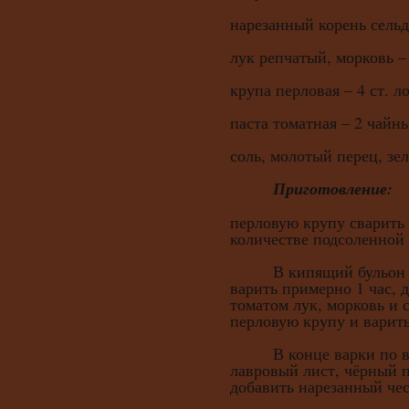
нарезанный корень сельде
лук репчатый, морковь – 
крупа перловая – 4 ст. л
паста томатная – 2 чайн
соль, молотый перец, зел
Приготовление:
перловую крупу сварить
количестве подсоленной 
В кипящий бульон по
варить примерно 1 час, 
томатом лук, морковь и 
перловую крупу и варить
В конце варки по вку
лавровый лист, чёрный 
добавить нарезанный чес