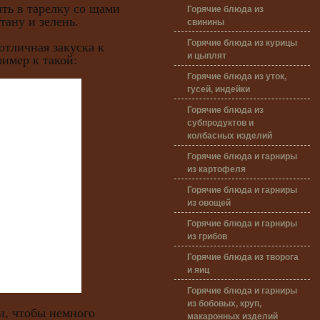
 в тарелку со щами
Горячие блюда из
тану и зелень.
свинины
Горячие блюда из курицы
ичная закуска к
и цыплят
имер к такой:
Горячие блюда из уток,
гусей, индейки
Горячие блюда из
субпродуктов и
колбасных изделий
Горячие блюда и гарниры
из картофеля
Горячие блюда и гарниры
из овощей
Горячие блюда и гарниры
из грибов
Горячие блюда из творога
и яиц
Горячие блюда и гарниры
из бобовых, круп,
чтобы немного
макаронных изделий