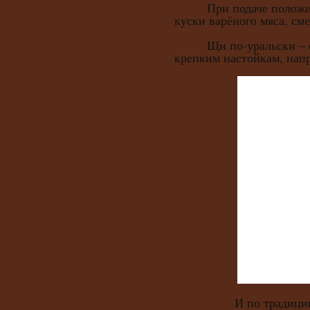
При подаче положить
куски варёного мяса, сме
Щи по-уральски – отл
крепким настойкам, напр
И по традиции, 