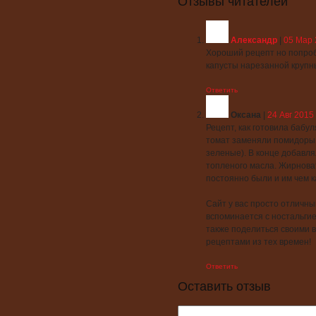
Отзывы читателей
Александр
|
05 Мар 
Хороший рецепт но попроб
капусты нарезанной крупн
Ответить
Оксана
|
24 Авг 2015 
Рецепт, как готовила бабул
томат заменяли помидоры 
зеленые). В конце добавля
топленого масла. Жирноват
постоянно были и им чем к
Сайт у вас просто отличный
вспоминается с ностальгией
также поделиться своими 
рецептами из тех времен!
Ответить
Оставить отзыв