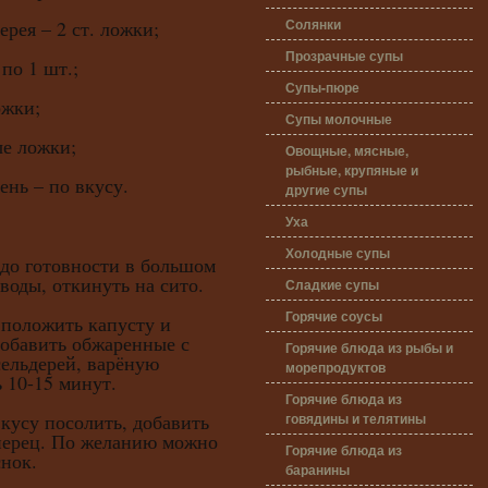
Солянки
рея – 2 ст. ложки;
Прозрачные супы
по 1 шт.;
Супы-пюре
ожки;
Супы молочные
ые ложки;
Овощные, мясные,
рыбные, крупяные и
ень – по вкусу.
другие супы
Уха
Холодные супы
 до готовности в большом
воды, откинуть на сито.
Сладкие супы
Горячие соусы
ложить капусту и
добавить обжаренные с
Горячие блюда из рыбы и
сельдерей, варёную
морепродуктов
 10-15 минут.
Горячие блюда из
говядины и телятины
су посолить, добавить
перец. По желанию можно
Горячие блюда из
нок.
баранины