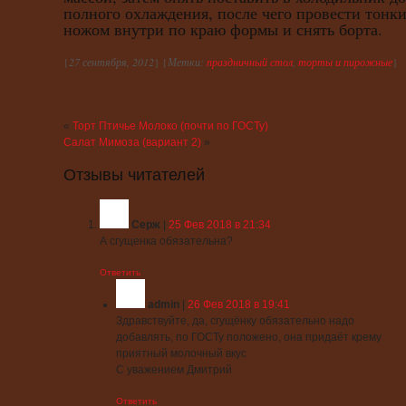
полного охлаждения, после чего провести тонк
ножом внутри по краю формы и снять борта.
{
27 сентября, 2012
} {
Метки:
праздничный стол
,
торты и пирожные
}
«
Торт Птичье Молоко (почти по ГОСТу)
Салат Мимоза (вариант 2)
»
Отзывы читателей
Серж
|
25 Фев 2018 в 21:34
А сгущенка обязательна?
Ответить
admin
|
26 Фев 2018 в 19:41
Здравствуйте, да, сгущёнку обязательно надо
добавлять, по ГОСТу положено, она придаёт крему
приятный молочный вкус
С уважением Дмитрий
Ответить