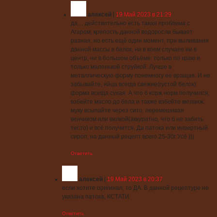
алексей
|
19 Май 2023 в 21:29
да… действительно есть такая проблема с
Агаром, крепость данной водоросли бывает
разная, но есть ещё один момент, при выливания
данной массы в белок, ни в коем случаее ни в
центр, ни в большом объёме. только по краю и
только маленькой струйкой. Лучше в
металлическую форму понемногу её вращая. И не
забывайте, яйца всегда свежие(густой белок)
форма всегда сухая. А что б корж норм получился,
взбейте масло до бела и также взбейте меланж.
муку всыпайте через сито, перемешивая
венчиком или вилкой(аккуратно, что б не забить
тесто) и всё получится. Да патока или инвертный
сироп, на данный рецепт всего 25-30г Усё )))
Ответить
алексей
|
19 Май 2023 в 20:37
если хотите оригинал, то ДА. В данной рецептуре не
указана патока, КСТАТИ
Ответить