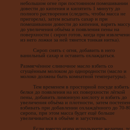
небольшом огне при постоянном помешивании
довести до кипения и кипятить 1 минуту до
полного растворения (следить, чтобы масса не
пригорела), затем всыпать сахар и при
помешивании довести до кипения, варить масс
до увеличения объёма и появления пены на
поверхности ( сироп готов, когда при извлечен
из него ложки за ней тянется тонкая нитка).
Сироп снять с огня, добавить в него
ванильный сахар и оставить охлаждаться.
Размягчённое сливочное масло взбить со
сгущённым молоком до однородности (масло и
молоко должны быть комнатной температуры).
Тем временем в просторной посуде взбить
белки до появления на их поверхности лёгкой
пены, добавить лимонную кислоту и взбить до
увеличения объёма и плотности, затем постепе
взбивать при добавлении охлаждённого до 70-8
сиропа, при этом масса будет ещё больше
увеличиваться в объёме и загустевать.
Если вместо агара используете желатин, т