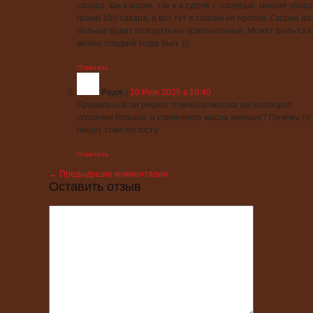
сахара, как в корже, так и в суфле с глазурью, многие убир
грамм 100 сахара, и вот тут я совсем не против. Скорее д
больше будит походить на оригинальный. Может быть сах
менее сладкий тогда был. )))
Ответить
Радж
|
10 Июн 2025 в 10:40
Правильный ли рецепт птичьего молока где наоборот
сгущёнки больше, а сливочного масла меньше? Почему-то
пишут тоже по госту.
Ответить
← Предыдущие комментарии
Оставить отзыв