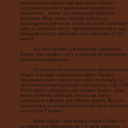
размягчённое масло или маргарин взбить с
сахарным песком и ванильным сахаром до
пышности, затем, не прекращая взбивать
добавить яйца, снова хорошо взбить до
растворения крупинок песка, всыпать просеян
муку и замесить тесто, сформировать его в шар 
прикрыв посуду крышкой дать постоять 15-20
минут.
На лист бумаги для выпечки поставить
форму для сборки торта и обвести её основание
простым карандашом.
Половину теста равномерно распределить
бумаге в форме очерченного круга (бумагу
предварительно смазать маслом), положить на
противень и выпекать при температуре 220-230
10-12 минут, охладить, не снимая бумаги, края
коржа немного обрезать (чтобы он легко
помещался в форму для сборки торта). Все это
проделать и со второй половиной теста (в итоге
получится 2 коржа).
Крем-суфле: агар залить водой (140мл.) и
оставить для набухания на 3-4 часа, затем на