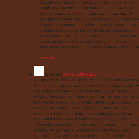
отвалится когда масло подтаит, можно обдать тёплой
водой, ускорив процесс. На заводе бы разорились на
бумаге, если каждый раз на дно класть пергамент. В
стандартном виде, сдобный корж всего лишь один. Но я
б сделал исключение если б делал его более высоким,
скажем двух-ярусным, в этом случае, второй корж был
бы как доп перекрытием для жёсткости, но если суфле
окажется слабеньким, то далеко не факт, что второй
ярус не даст крен и не наклонится как пизанская башня
Ответить
алексей
|
19 Май 2023 в 22:24
по-продуктам всё норм только нет, патоки(можно заменить
инвертный сироп и даже не покупать его а сделать самому
без затрат). Там нужно совсем немного 25-30г на данный
объём. А почему вы называете сдобное тесто песочным, 
нет столько масла, что б оно прям начало рассыпаться. М
кажется вы заблуждаетесь. Ну не дотягивает оно до
песочного. Помнится говорили о сгущёнке и я даже сам
пояснял и не только я, что не получится тогда ОРИДЖИНА
ДА! сгущёнка ведь не только концентрированное сахарное
молоко, оно ж к тому ещё и топлёное и поэтому имеет
определённый вкус. И кстати на фоне такого изобилия