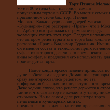
Торт Птичье Молок
70-е и 80-е годы был, наверное, самым
популярным тортом в СССР. Во многих семьях 
праздничном столе был торт Птичье
Молоко.
Каждое утро около дверей магазина
«Кулинария» при ресторане «Прага» (что в Мос
на Арбате) выстраивалась огромная очередь
желающих купить этот торт. Следует напомнить
что автором рецептуры этого торта был кондите
ресторана «Прага» Владимир Гуральник. Именн
он изменил состав и технологию приготовления
суфле, из которого делали в то время некоторые
виды конфет, и предложил его использовать для
производства торта.
Новое кондитерское изделие пришлось по
душе любителям сладкого. Домашние кулинары
сразу заинтересовались рецептом, но эта
информация была для них недоступна в то врем
Даже ходили слухи, что рецепт держится в стро
тайне и что сам автор не желает эту тайну нико
открывать. Но на самом деле рецептура торта
печаталась в кулинарных книгах,
предназначенных для кондитеров-профессионал