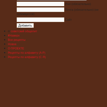
Имя
(обязательно)
Почта
(обязательно)
(не
публикуется)
Сайт
©
советский общепит
#Наверх
Все рецепты
Новое
О ПРОЕКТЕ
Рецепты по алфавиту (А-Р)
Рецепты по алфавиту (С-Я)