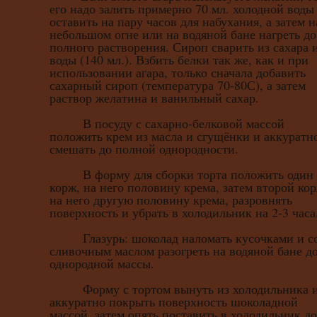
его надо залить примерно 70 мл. холодной воды
оставить на пару часов для набухания, а затем н
небольшом огне или на водяной бане нагреть до
полного растворения. Сироп сварить из сахара 
воды (140 мл.). Взбить белки так же, как и при
использовании агара, только сначала добавить
сахарный сироп (температура 70-80С), а затем
раствор желатина и ванильный сахар.
В посуду с сахарно-белковой массой
положить крем из масла и сгущёнки и аккуратн
смешать до полной однородности.
В форму для сборки торта положить один
корж, на него половину крема, затем второй кор
на него другую половину крема, разровнять
поверхность и убрать в холодильник на 2-3 часа
Глазурь: шоколад наломать кусочками и с
сливочным маслом разогреть на водяной бане д
однородной массы.
Форму с тортом вынуть из холодильника 
аккуратно покрыть поверхность шоколадной
массой, затем опять поставить в холодильник до