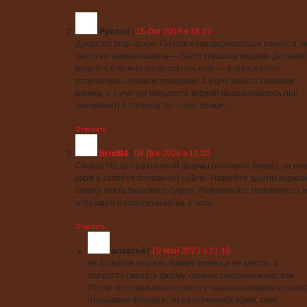
Руслан
|
15 Окт 2019 в 16:22
Делал на агар-агаре. Пытался придерживаться рецепта, н
тесто не замешивалось — было слишком жидким. Добавил
муки что б можно было скатать шар — коржи в итоге
получились слишком твердыми. Суфле вышло слишком
мягким, и с учетом твердости коржей выдавливалось при
поедании)) А по вкусу то — оно самое!
Ответить
bend84
|
08 Дек 2020 в 12:02
Сборка На дно разъемной формы положите бумагу, на не
корж и залейте половиной суфле. Накройте другим коржом
сверху опять выложите суфле. Разровняйте поверхность 
отправьте в холодильник на 3 часа
Ответить
алексей
|
19 Май 2023 в 21:49
не большое ноу-хау, бумагу можно и не класть, а
попросту смазать форму, скажем сливочным маслом.
После холодильника попросту переворачиваем и слегк
открываем форму(если разъёмная)и ждём, само