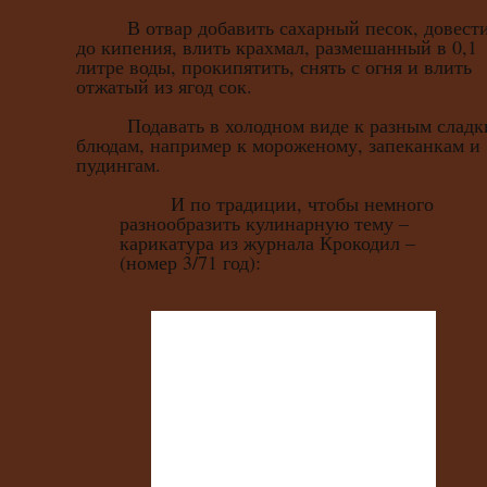
В отвар добавить сахарный песок, довест
до кипения, влить крахмал, размешанный в 0,1
литре воды, прокипятить, снять с огня и влить
отжатый из ягод сок.
Подавать в холодном виде к разным сладк
блюдам, например к мороженому, запеканкам и
пудингам.
И по традиции, чтобы немного
разнообразить кулинарную тему –
карикатура из журнала Крокодил –
(номер 3/71 год):