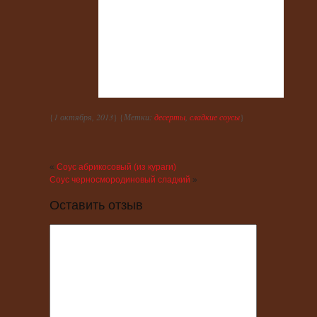
{
1 октября, 2013
} {
Метки:
десерты
,
сладкие соусы
}
«
Соус абрикосовый (из кураги)
Соус черносмородиновый сладкий
»
Оставить отзыв