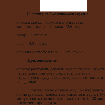
Состав (на 1 кг готового соуса):
клюква свежая (можно использовать
замороженную) – 1 стакан (250 мл);
сахар – 1 стакан;
вода – 0,8 литра;
крахмал картофельный – 1 ст. ложка.
Приготовление:
клюкву растолочь деревянным пестиком, отжать
через ткань или сито сок, перелить его в
отдельную посуду, закрыть крышкой и поставит
холодильник.
Остатки после отжима ягод (мезгу) залить
0,7 литра воды, довести до кипения и варить 5-
минут, снять с огня и дать настояться 15-20 мин
после чего процедить.