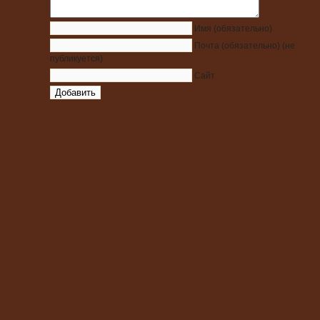
Имя
(обязательно)
Почта
(обязательно)
(не
публикуется)
Сайт