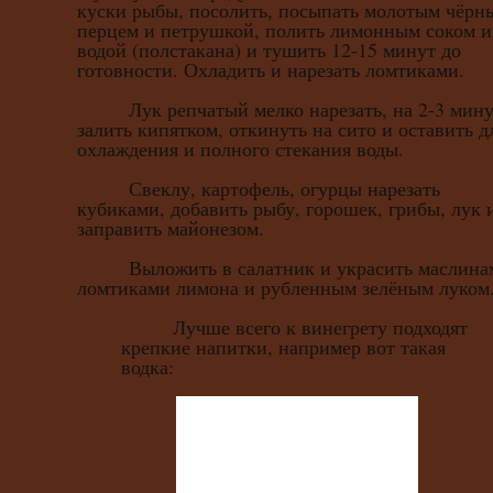
куски рыбы, посолить, посыпать молотым чёрн
перцем и петрушкой, полить лимонным соком и
водой (полстакана) и тушить 12-15 минут до
готовности. Охладить и нарезать ломтиками.
Лук репчатый мелко нарезать, на 2-3 мин
залить кипятком, откинуть на сито и оставить д
охлаждения и полного стекания воды.
Свеклу, картофель, огурцы нарезать
кубиками, добавить рыбу, горошек, грибы, лук 
заправить майонезом.
Выложить в салатник и украсить маслина
ломтиками лимона и рубленным зелёным луком
Лучше всего к винегрету подходят
крепкие напитки, например вот такая
водка: