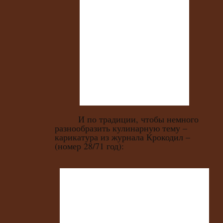
И по традиции, чтобы немного
разнообразить кулинарную тему –
карикатура из журнала Крокодил –
(номер 28/71 год):