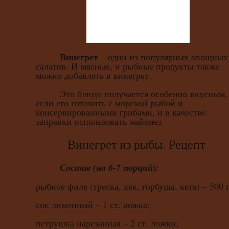
Винегрет
– один из популярных овощных
салатов. И мясные, и рыбные продукты также
можно добавлять в винегрет.
Это блюдо получается особенно вкусным,
если его готовить с морской рыбой и
консервированными грибами, и в качестве
заправки использовать майонез.
Винегрет из рыбы. Рецепт
Состав (на 6-7 порций):
рыбное филе (треска, хек, горбуша, кета) – 500 г
сок лимонный – 1 ст. ложка;
петрушка нарезанная – 2 ст. ложки;