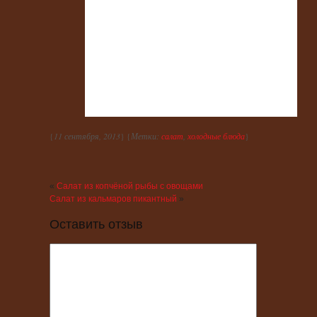
{
11 сентября, 2013
} {
Метки:
салат
,
холодные блюда
}
«
Салат из копчёной рыбы с овощами
Салат из кальмаров пикантный
»
Оставить отзыв