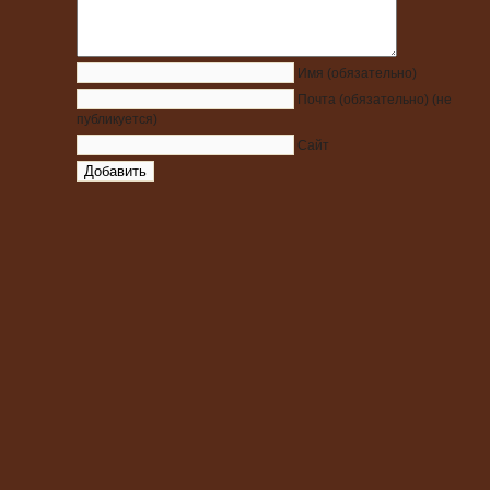
Имя
(обязательно)
Почта
(обязательно)
(не
публикуется)
Сайт