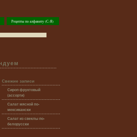
Рецепты по алфавиту (С-Я)
ндуем
Свежие записи
Сироп фруктовый
(ассорти)
Салат мясной по-
мексикански
Салат из свеклы по-
белорусски