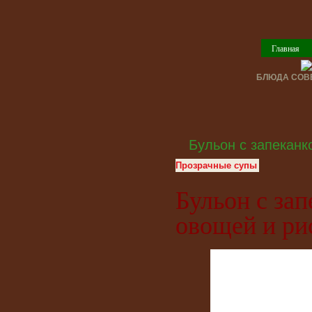
Главная
БЛЮДА СОВЕ
Бульон с запеканк
Прозрачные супы
Бульон с зап
овощей и ри