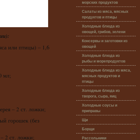
морских продуктов
Салаты из мяса, мясных
продуктов и птицы
Холодные блюда из
овощей, грибов, зелени
ии):
Консервы и заготовки из
овощей
яса или птицы) – 1,6
Холодные блюда из
рыбы и морепродуктов
Холодные блюда из мяса,
0 мл;
мясных продуктов и
птицы
Холодные блюда из
творога, сыра, яиц
Холодные соусы и
рея – 2 ст. ложки;
приправы
ый горошек (без
Щи
Борщи
– 2 ст. ложки;
Рассольники