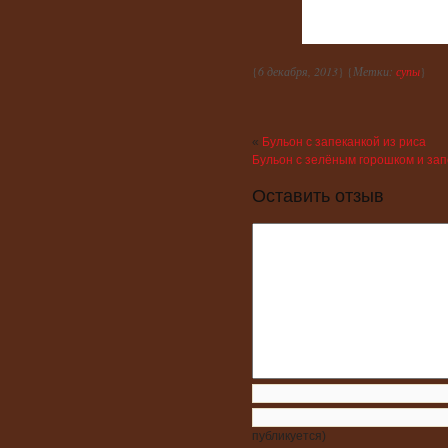
{
6 декабря, 2013
} {
Метки:
супы
}
«
Бульон с запеканкой из риса
Бульон с зелёным горошком и зап
Оставить отзыв
публикуется)