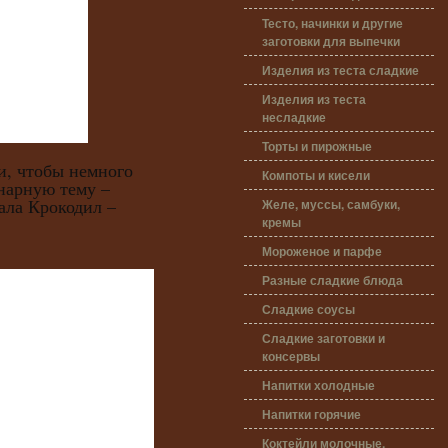
Тесто, начинки и другие
заготовки для выпечки
Изделия из теста сладкие
Изделия из теста
несладкие
Торты и пирожные
чтобы немного
Компоты и кисели
нарную тему –
ала Крокодил –
Желе, муссы, самбуки,
кремы
Мороженое и парфе
Разные сладкие блюда
Сладкие соусы
Сладкие заготовки и
консервы
Напитки холодные
Напитки горячие
Коктейли молочные,