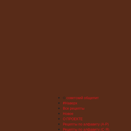
©
советский общепит
#Наверх
Все рецепты
Новое
О ПРОЕКТЕ
Рецепты по алфавиту (А-Р)
Рецепты по алфавиту (С-Я)