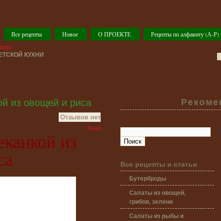
Все рецепты
Новое
О ПРОЕКТЕ
Рецепты по алфавиту (А-Р)
ТСКОЙ КУХНИ
ой из овощей и риса
Рекоме
Отзывов нет
Tweet
еканкой из
са
Все рецепты и статьи
Бутерброды
Салаты из овощей,
грибов, зелени
Салаты из рыбы и