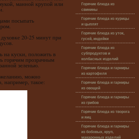
мукой, манной крупой или
Горячие блюда из
и.
свинины
Горячие блюда из курицы
ми посыпать
и цыплят
ром.
Горячие блюда из уток,
уховке 20-25 минут при
гусей, индейки
дусов.
Горячие блюда из
субпродуктов и
на куски, положить в
колбасных изделий
ть горячим прозрачным
занной зеленью.
Горячие блюда и гарниры
из картофеля
еланию, можно
, например, такое:
Горячие блюда и гарниры
из овощей
Горячие блюда и гарниры
из грибов
Горячие блюда из творога
и яиц
Горячие блюда и гарниры
из бобовых, круп,
макаронных изделий