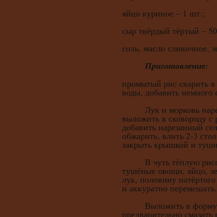
яйцо куриное – 1 шт.;
сыр твёрдый тёртый – 50 
соль, масло сливочное, з
Приготовление:
промытый рис сварить в
воды, добавить немного 
Лук и морковь нареза
выложить в сковороду с 
добавить нарезанный сел
обжарить, влить 2-3 сто
закрыть крышкой и туши
В чуть тёплую рисов
тушёные овощи, яйцо, з
лук, половину натёртого
и аккуратно перемешать.
Выложить в форму дл
предварительно смазать