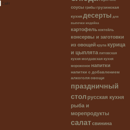
Сайт
соусы
грузинская
грибы
десерты
кухня
для
выпечки
индейка
картофель
коктейль
консервы и заготовки
курица
из овощей
крупа
и цыплята
литовская
кухня
молдавская кухня
напитки
мороженое
напитки с добавлением
алкоголя
овощи
праздничный
стол
русская кухня
рыба и
морепродукты
салат
свинина