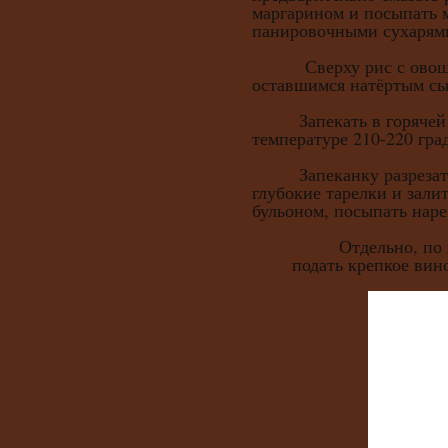
маргарином и посыпать 
панировочными сухарям
Сверху рис с овоща
оставшимся натёртым сы
Запекать в горячей д
температуре 210-220 гра
Запеканку разрезать 
глубокие тарелки и зали
бульоном, посыпать наре
Отдельно, по ж
подать крепкое вино