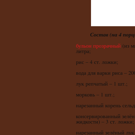
Состав (на 4 порц
бульон прозрачный
(из м
литра;
рис – 4 ст. ложки;
вода для варки риса – 20
лук репчатый – 1 шт.;
морковь – 1 шт.;
нарезанный корень сельде
консервированный зелён
жидкости) – 3 ст. ложки;
нарезанный зелёный лук 