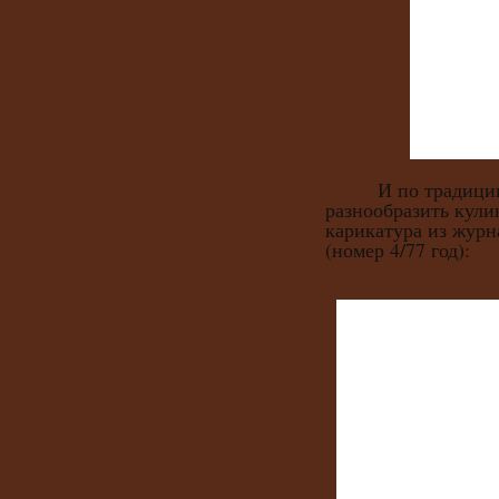
И по традиции, 
разнообразить кули
карикатура из журн
(номер 4/77 год):