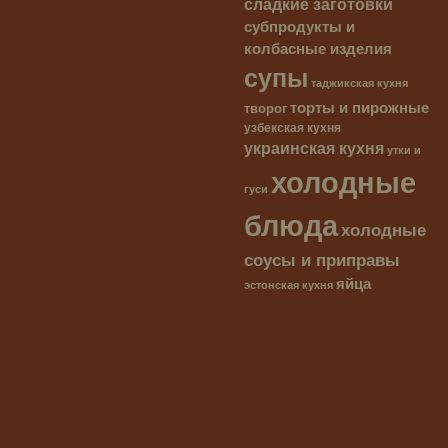
сладкие заготовки
субпродукты и
колбасные изделия
супы
таджикская кухня
торты и пирожные
творог
узбекская кухня
украинская кухня
утки и
холодные
гуси
блюда
холодные
соусы и приправы
яйца
эстонская кухня