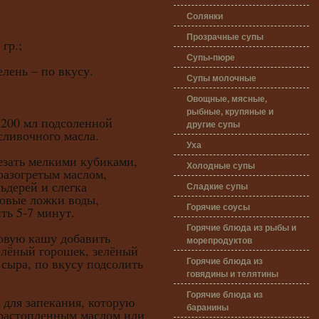
Солянки
Прозрачные супы
гр.;
Супы-пюре
елень – по вкусу.
Супы молочные
Овощные, мясные,
рыбные, крупяные и
 200 мл подсоленной
другие супы
сливочного масла.
Уха
ть мелкими кубиками,
Холодные супы
разогретым маслом,
ьдерей и слегка
Сладкие супы
ловые ложки воды,
Горячие соусы
ть 5-7 минут.
Горячие блюда из рыбы и
ую кашу добавить
морепродуктов
елёный горошек, зелёный
Горячие блюда из
 сыра, по вкусу подсолить
говядины и телятины
Горячие блюда из
я запекания, которую
баранины
 растопленным маслом или