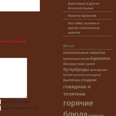
фруктовые и другие
безалкогольные
Напитки брожения
Настойки, наливки и
другие алкогольные
напитки
еканкой из курицы
»
Метки
алкогольные напитки
баранина
армянская кухня
белорусская кухня
бутерброды
венгерская
кухня
выпечка несладкая
выпечка сладкая
говядина и
телятина
горячие
Имя
(обязательно)
Почта
(обязательно)
(не
блюда
горячие