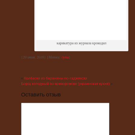
карикатура из журнала крокодил
{
20 июля, 2016
} {
Метки:
супы
}
«
Колбаски из баранины по-таджикски
Борщ холодный по-криворожски (украинская кухня)
»
Оставить отзыв