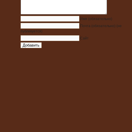
Имя
(обязательно)
Почта
(обязательно)
(не
публикуется)
Сайт