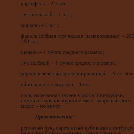
картофель – 2-3 шт.;
лук репчатый – 1 шт.;
морковь – 1 шт.;
фасоль зелёная стручковая (замороженная) – 200
250 гр.;
щавель – 1 пучок среднего размера;
лук зелёный – 1 пучок среднего размера;
горошек зелёный консервированный – 6 ст. лож
яйцо варёное вкрутую – 3 шт.;
соль, нарезанная зелень укропа и петрушки,
сметана, варёное куриное мясо, лавровый лист,
масло – по вкусу.
Приготовление:
репчатый лук, нарезанный кубиками и натёрту
на крупной тёрке морковь слегка обжарить