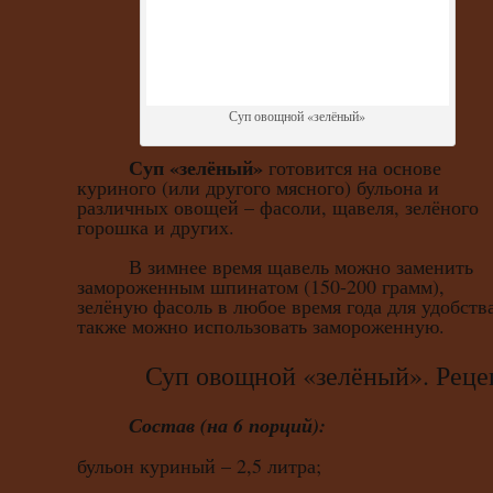
Суп овощной «зелёный»
Суп «зелёный»
готовится на основе
куриного (или другого мясного) бульона и
различных овощей – фасоли, щавеля, зелёного
горошка и других.
В зимнее время щавель можно заменить
замороженным шпинатом (150-200 грамм),
зелёную фасоль в любое время года для удобств
также можно использовать замороженную.
Суп овощной «зелёный». Реце
Состав (на 6 порций):
бульон куриный – 2,5 литра;