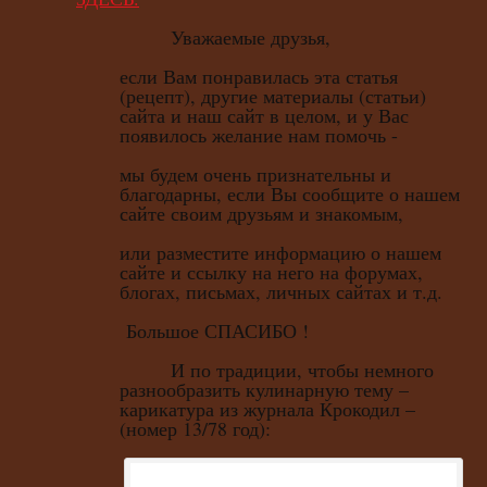
Уважаемые друзья,
если Вам понравилась эта статья
(рецепт), другие материалы (статьи)
сайта и наш сайт в целом, и у Вас
появилось желание нам помочь -
мы будем очень признательны и
благодарны, если Вы сообщите о нашем
сайте своим друзьям и знакомым,
или разместите информацию о нашем
сайте и ссылку на него на форумах,
блогах, письмах, личных сайтах и т.д.
Большое СПАСИБО !
И по традиции, чтобы немного
разнообразить кулинарную тему –
карикатура из журнала Крокодил –
(номер 13/78 год):