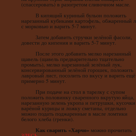
(спассеровать) в разогретом сливочном масле.
В кипящий куриный бульон положить
нарезанный кубиками картофель, обжаренный 
с морковью и варить 5-7 минут.
Затем добавить стручки зелёной фасоли,
довести до кипения и варить 5-7 минут.
После этого добавить мелко нарезанный
щавель (щавель предварительно тщательно
промыть), мелко нарезанный зелёный лук,
консервированный зелёной горошек, положить
лавровый лист, посолить по вкусу и варить ещё
примерно 5 минут.
При подаче на стол в тарелку с супом
положить половинку сваренного вкрутую яйца,
нарезанную зелень укропа и петрушки, кусочки
варёной курицы и ложку сметаны, отдельно
можно подать поджаренные в масле ломтики
белого хлеба (гренки).
Как сварить «Харчо»
можно прочитать
ЗДЕСЬ.