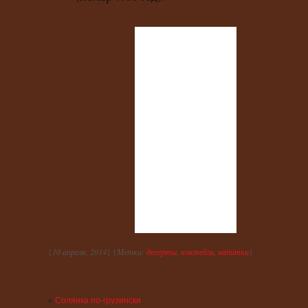
{
10 апреля, 2014
} {
Метки:
десерты
,
коктейль
,
напитки
}
«
Солянка по-грузински