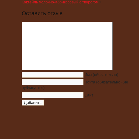
Коктейль молочно-абрикосовый с творогом
»
Оставить отзыв
Имя
(обязательно)
Почта
(обязательно)
(не
публикуется)
Сайт