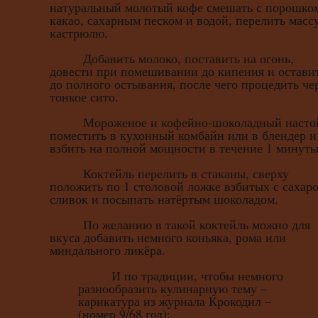
натуральный молотый кофе смешать с порошко
какао, сахарным песком и водой, перелить масс
кастрюлю.
Добавить молоко, поставить на огонь,
довести при помешивании до кипения и остави
до полного остывания, после чего процедить че
тонкое сито.
Мороженое и кофейно-шоколадный насто
поместить в кухонный комбайн или в блендер и
взбить на полной мощности в течение 1 минуты
Коктейль перелить в стаканы, сверху
положить по 1 столовой ложке взбитых с сахар
сливок и посыпать натёртым шоколадом.
По желанию в такой коктейль можно для
вкуса добавить немного коньяка, рома или
миндального ликёра.
И по традиции, чтобы немного
разнообразить кулинарную тему –
карикатура из журнала Крокодил –
(номер 9/68 год):