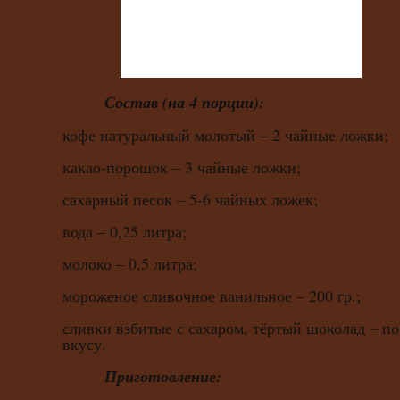
Состав (на 4 порции):
кофе натуральный молотый – 2 чайные ложки;
какао-порошок – 3 чайные ложки;
сахарный песок – 5-6 чайных ложек;
вода – 0,25 литра;
молоко – 0,5 литра;
мороженое сливочное ванильное – 200 гр.;
сливки взбитые с сахаром, тёртый шоколад – по
вкусу.
Приготовление: