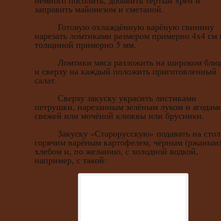
немного посолить, добавить тёртый хрен и
заправить майонезом и сметаной.
Готовую охлаждённую варёную свинину
нарезать ломтиками размером примерно 4х4 см 
толщиной примерно 5 мм.
Ломтики мяса разложить на широком блю
и сверху на каждый положить приготовленный
салат.
Сверху закуску украсить листиками
петрушки, нарезанным зелёным луком и ягодам
свежей или мочёной клюквы или брусники.
Закуску «Старорусскую» подавать на стол
горячим варёным картофелем, чёрным (ржаным
хлебом и, по желанию, с холодной водкой,
например, с такой: