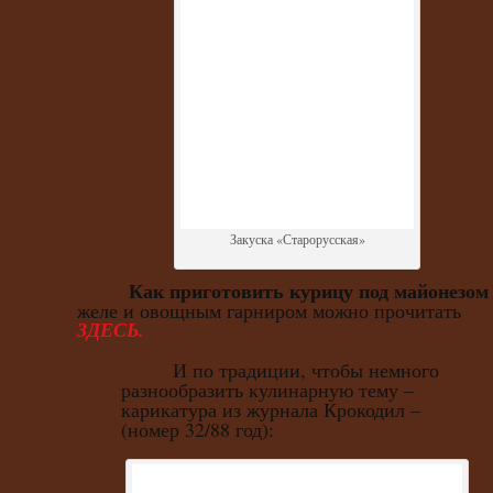
Закуска «Старорусская»
Как приготовить курицу под майонезом
желе и овощным гарниром можно прочитать
ЗДЕСЬ.
И по традиции, чтобы немного
разнообразить кулинарную тему –
карикатура из журнала Крокодил –
(номер 32/88 год):