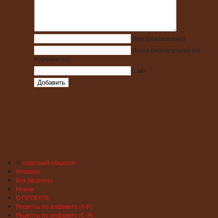
Имя
(обязательно)
Почта
(обязательно)
(не
публикуется)
Сайт
©
советский общепит
#Наверх
Все рецепты
Новое
О ПРОЕКТЕ
Рецепты по алфавиту (А-Р)
Рецепты по алфавиту (С-Я)