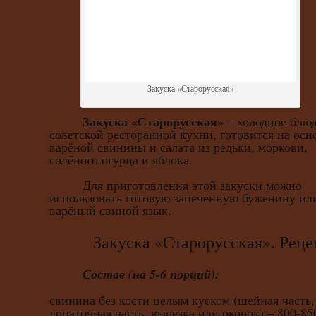
Закуска «Старорусская»
Закуска «Старорусская»
– холодное блю
советской ресторанной кухни, готовится на осн
варёной свинины и салата из редьки, моркови,
солёного огурца и яблока.
Для приготовления этой закуски можно
использовать готовую запечённую буженину ил
варёный свиной язык.
Закуска «Старорусская». Реце
Состав (на 5-6 порций):
свинина без кости целым куском (шейная часть,
лопаточная часть, вырезка или окорок) – 800-85