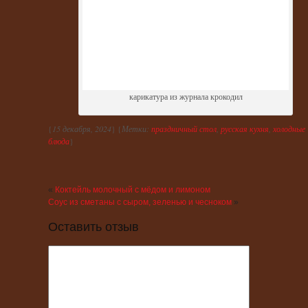
карикатура из журнала крокодил
{
15 декабря, 2024
} {
Метки:
праздничный стол
,
русская кухня
,
холодные
блюда
}
«
Коктейль молочный с мёдом и лимоном
Соус из сметаны с сыром, зеленью и чесноком
»
Оставить отзыв