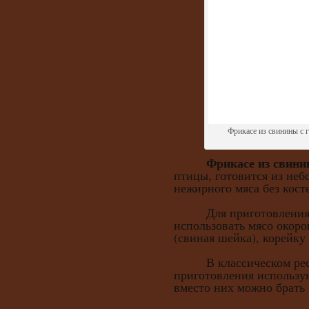
Фрикасе из свинины с 
Фрикасе из свин
птицы, готовится из не
нежирного мяса без кост
Для приготовления э
использовать мясо окоро
(свиная шейка), корейку
В классическом ресто
приготовления использу
вместо них можно брать