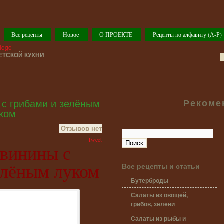
Все рецепты
Новое
О ПРОЕКТЕ
Рецепты по алфавиту (А-Р)
ТСКОЙ КУХНИ
 с грибами и зелёным
Рекоме
ком
Отзывов нет
Tweet
свинины с
елёным луком
Все рецепты и статьи
Бутерброды
Салаты из овощей,
грибов, зелени
Салаты из рыбы и