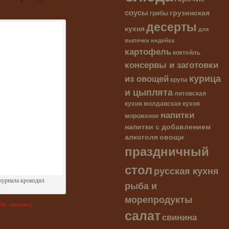
соусы
грузинская
грибы
десерты
кухня
для
выпечки
индейка
картофель
коктейль
консервы и заготовки
курица
из овощей
крупа
и цыплята
литовская
кухня
молдавская кухня
напитки
мороженое
напитки с добавлением
алкоголя
овощи
праздничный
стол
русская кухня
журнала крокодил
рыба и
морепродукты
юда
,
свинина
}
салат
свинина