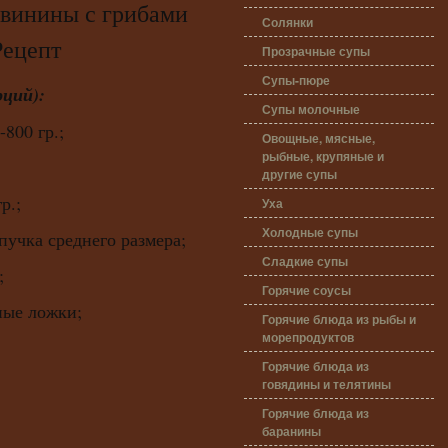
нины с грибами
Солянки
Рецепт
Прозрачные супы
Супы-пюре
рций):
Супы молочные
-800 гр.;
Овощные, мясные,
рыбные, крупяные и
другие супы
р.;
Уха
Холодные супы
пучка среднего размера;
Сладкие супы
;
Горячие соусы
ные ложки;
Горячие блюда из рыбы и
морепродуктов
Горячие блюда из
говядины и телятины
Горячие блюда из
баранины