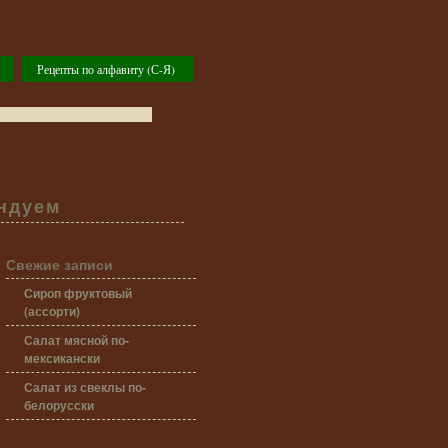
Рецепты по алфавиту (С-Я)
ндуем
Свежие записи
Сироп фруктовый
(ассорти)
Салат мясной по-
мексикански
Салат из свеклы по-
белорусски