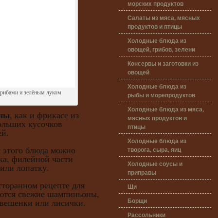
морских продуктов
Салаты из мяса, мясных
продуктов и птицы
Холодные блюда из
овощей, грибов, зелени
Консервы и заготовки из
овощей
Холодные блюда из
грибами и зелёным луком
рыбы и морепродуктов
Холодные блюда из мяса,
ины
, как и фрикасе из
мясных продуктов и
больших кусочков
птицы
ей.
Холодные блюда из
того блюда можно
творога, сыра, яиц
ка, филейной части
Холодные соусы и
 или лопатку.
приправы
ранном рецепте для
Щи
ются свежие шампиньоны,
Борщи
 вешенки или лисички.
Рассольники