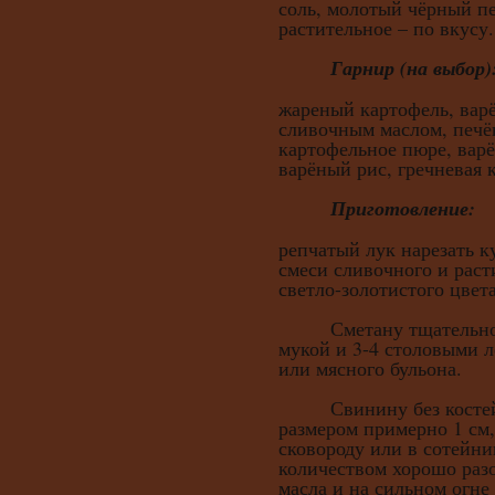
соль, молотый чёрный пе
растительное – по вкусу.
Гарнир (на выбор)
жареный картофель, вар
сливочным маслом, печё
картофельное пюре, вар
варёный рис, гречневая 
Приготовление:
репчатый лук нарезать к
смеси сливочного и раст
светло-золотистого цвета
Сметану тщательно с
мукой и 3-4 столовыми 
или мясного бульона.
Свинину без костей 
размером примерно 1 см
сковороду или в сотейн
количеством хорошо разо
масла и на сильном огн