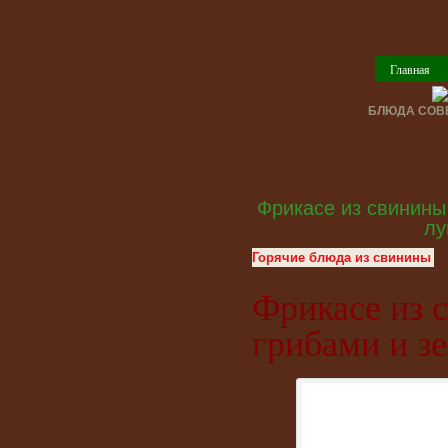
Главная
БЛЮДА СОВЕ
Фрикасе из свинины
лу
Горячие блюда из свинины
Фрикасе из 
грибами и з