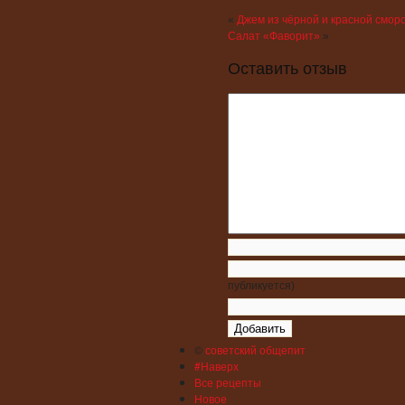
«
Джем из чёрной и красной смор
Салат «Фаворит»
»
Оставить отзыв
публикуется)
©
советский общепит
#Наверх
Все рецепты
Новое