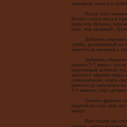
обжарить, пока все куби
После этого немного 
белого сухого вина и пр
воды или бульона, пере
огне, под крышкой, туши
Добавить нарезанные
грибы, разломанный на ч
довести до кипения и ту
Добавить обжаренный
тушить 5-7 минут, после
нарезанный зелёный лук,
молотого чёрного перца 
помешивании, влить смес
довести до кипения и на
3-4 минуты, соус должен 
Готовое фрикасе снят
подачей на стол дать по
минут.
При подаче на стол в
гарнир, сверху положить