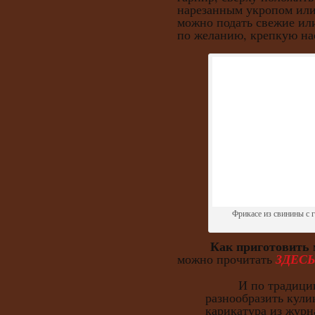
нарезанным укропом или
можно подать свежие ил
по желанию, крепкую на
Фрикасе из свинины с 
Как приготовить 
можно прочитать
ЗДЕСЬ
И по традиции, 
разнообразить кули
карикатура из журн