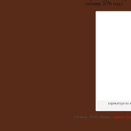
(номер 2/76 год):
карикатура из 
{
19 июля, 2018
} {
Метки:
горячие бл