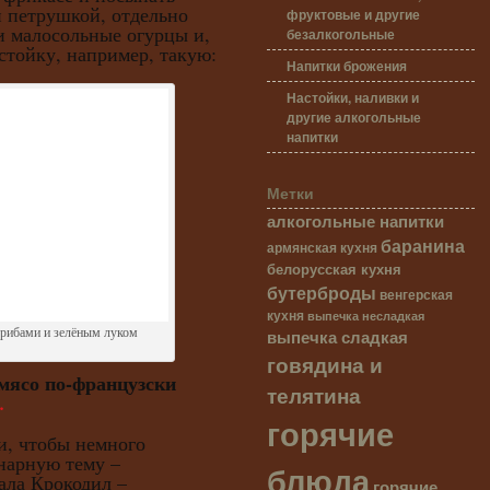
 петрушкой, отдельно
фруктовые и другие
и малосольные огурцы и,
безалкогольные
стойку, например, такую:
Напитки брожения
Настойки, наливки и
другие алкогольные
напитки
Метки
алкогольные напитки
баранина
армянская кухня
белорусская кухня
бутерброды
венгерская
кухня
выпечка несладкая
грибами и зелёным луком
выпечка сладкая
говядина и
мясо по-французски
телятина
.
горячие
чтобы немного
нарную тему –
блюда
ала Крокодил –
горячие