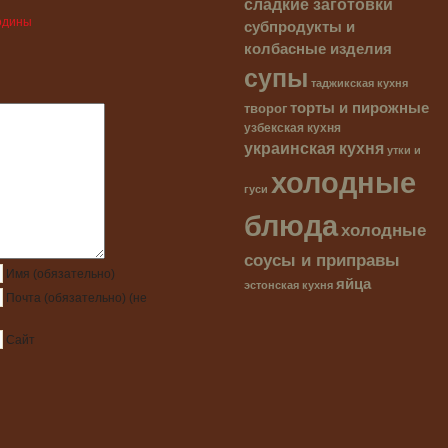
сладкие заготовки
субпродукты и
одины
колбасные изделия
супы
таджикская кухня
торты и пирожные
творог
узбекская кухня
украинская кухня
утки и
холодные
гуси
блюда
холодные
соусы и приправы
Имя
(обязательно)
яйца
эстонская кухня
Почта
(обязательно)
(не
Сайт