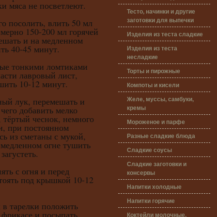
ки мяса не посветлеют.
Тесто, начинки и другие
заготовки для выпечки
посолить, влить 50 мл
имерно 150-200 мл горячей
Изделия из теста сладкие
мешать и на медленном
ть 40-45 минут.
Изделия из теста
несладкие
 тонкими ломтиками
Торты и пирожные
асти лавровый лист,
шить 10-12 минут.
Компоты и кисели
Желе, муссы, самбуки,
 лук, перемешать и
кремы
 чего добавить мелко
 тёртый чеснок, немного
Мороженое и парфе
и, при постоянном
ь из сметаны с мукой,
Разные сладкие блюда
 медленном огне тушить
Сладкие соусы
загустеть.
Сладкие заготовки и
ь с огня и перед
консервы
стоять под крышкой 10-12
Напитки холодные
Напитки горячие
 тарелки положить
 фрикасе и посыпать
Коктейли молочные,