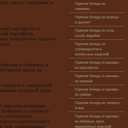
рец, масло сливочное и
Горячие блюда из
свинины
:
Горячие блюда из курицы
и цыплят
ёный картофель со
Горячие блюда из уток,
ный картофель,
гусей, индейки
ёные макаронные изделия,
каша
Горячие блюда из
субпродуктов и
колбасных изделий
Горячие блюда и гарниры
убиками и обжарить в
из картофеля
ительного масла до
.
Горячие блюда и гарниры
из овощей
мешать с пшеничной
Горячие блюда и гарниры
ложками холодной воды
из грибов
Горячие блюда из творога
нарезать кубиками
и яиц
, положить в глубокую
ик с небольшим
Горячие блюда и гарниры
гретого растительного
из бобовых, круп,
е и при помешивании
макаронных изделий