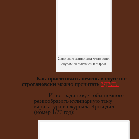
Язык запечённый под молочным
соусом со сметаной и сыром
Как приготовить печень в соусе по-
строгановски
можно прочитать
ЗДЕСЬ.
И по традиции, чтобы немного
разнообразить кулинарную тему –
карикатура из журнала Крокодил –
(номер 1/77 год):