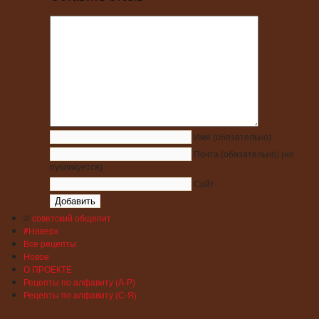
Имя
(обязательно)
Почта
(обязательно)
(не
публикуется)
Сайт
©
советский общепит
#Наверх
Все рецепты
Новое
О ПРОЕКТЕ
Рецепты по алфавиту (А-Р)
Рецепты по алфавиту (С-Я)