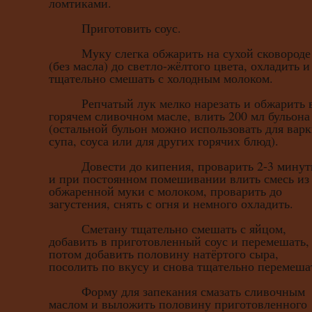
ломтиками.
Приготовить соус.
Муку слегка обжарить на сухой сковороде
(без масла) до светло-жёлтого цвета, охладить и
тщательно смешать с холодным молоком.
Репчатый лук мелко нарезать и обжарить 
горячем сливочном масле, влить 200 мл бульона
(остальной бульон можно использовать для вар
супа, соуса или для других горячих блюд).
Довести до кипения, проварить 2-3 мину
и при постоянном помешивании влить смесь из
обжаренной муки с молоком, проварить до
загустения, снять с огня и немного охладить.
Сметану тщательно смешать с яйцом,
добавить в приготовленный соус и перемешать,
потом добавить половину натёртого сыра,
посолить по вкусу и снова тщательно перемеша
Форму для запекания смазать сливочным
маслом и выложить половину приготовленного