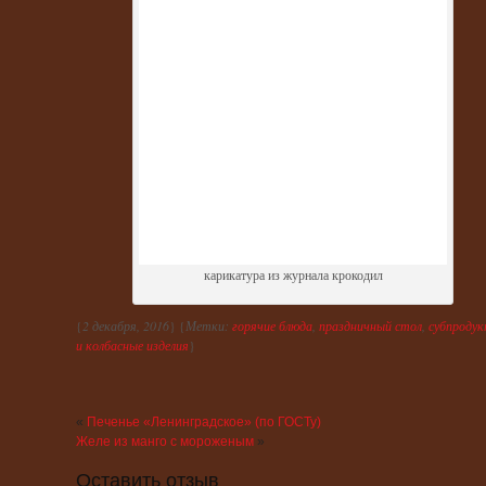
карикатура из журнала крокодил
{
2 декабря, 2016
} {
Метки:
горячие блюда
,
праздничный стол
,
субпроду
и колбасные изделия
}
«
Печенье «Ленинградское» (по ГОСТу)
Желе из манго с мороженым
»
Оставить отзыв