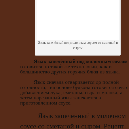
Язык запечённый под молочным соусом со сметаной и
сыром
Язык запечённый
под молочным соусом
готовится по такой же технологии, как и
большинство других горячих блюд из языка.
Язык сначала отваривается до полной
готовности, на основе бульона готовится соус с
добавлением лука, сметаны, сыра и молока, а
затем нарезанный язык запекается в
приготовленном соусе.
Язык запечённый в молочном
соусе со сметаной и сыром. Рецепт