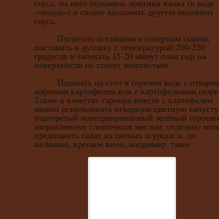
соуса, на него положить ломтики языка (в виде
«чешуи») и сверху выложить другую половину
соуса.
Посыпать оставшимся натёртым сыром,
поставить в духовку с температурой 200-220
градусов и запекать 15-20 минут пока сыр на
поверхности не станет золотистым.
Подавать на стол в горячем виде с отварн
жареным картофелем или с картофельным пюре
Также в качестве гарнира вместе с картофелем
можно использовать отварную цветную капусту
подогретый консервированный зелёный гороше
заправленные сливочным маслом, отдельно мо
предложить салат из свежих огурцов и, по
желанию, крепкое вино, например, такое