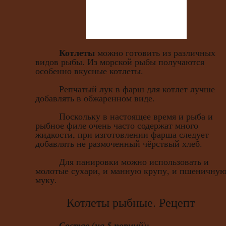
Котлеты
можно готовить из различных
видов рыбы. Из морской рыбы получаются
особенно вкусные котлеты.
Репчатый лук в фарш для котлет лучше
добавлять в обжаренном виде.
Поскольку в настоящее время и рыба и
рыбное филе очень часто содержат много
жидкости, при изготовлении фарша следует
добавлять не размоченный чёрствый хлеб.
Для панировки можно использовать и
молотые сухари, и манную крупу, и пшеничну
муку.
Котлеты рыбные. Рецепт
Состав (на 5 порций):