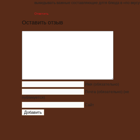
выкидывать важные составляющие длтя блюда в «по вкусу
Ответить
Оставить отзыв
Имя
(обязательно)
Почта
(обязательно)
(не
публикуется)
Сайт