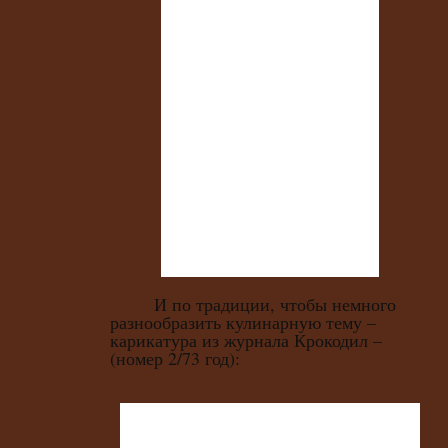
И по традиции, чтобы немного
разнообразить кулинарную тему –
карикатура из журнала Крокодил –
(номер 2/73 год):