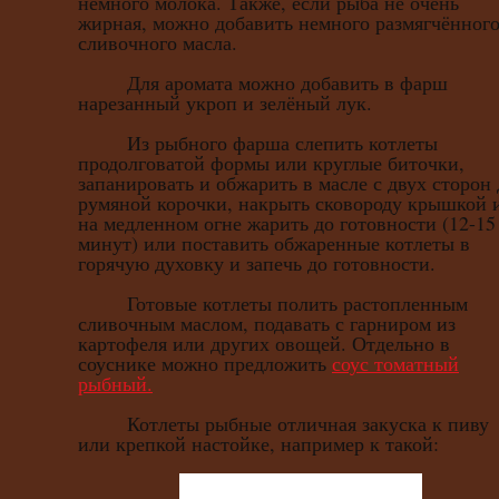
немного молока. Также, если рыба не очень
жирная, можно добавить немного размягчённог
сливочного масла.
Для аромата можно добавить в фарш
нарезанный укроп и зелёный лук.
Из рыбного фарша слепить котлеты
продолговатой формы или круглые биточки,
запанировать и обжарить в масле с двух сторон 
румяной корочки, накрыть сковороду крышкой 
на медленном огне жарить до готовности (12-15
минут) или поставить обжаренные котлеты в
горячую духовку и запечь до готовности.
Готовые котлеты полить растопленным
сливочным маслом, подавать с гарниром из
картофеля или других овощей. Отдельно в
соуснике можно предложить
соус томатный
рыбный.
Котлеты рыбные отличная закуска к пиву
или крепкой настойке, например к такой: