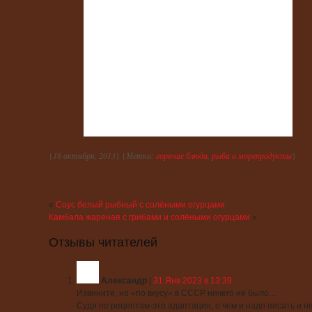
{
18 октября, 2013
} {
Метки:
горячие блюда
,
рыба и морепродукты
}
«
Соус белый рыбный с солёными огурцами
Камбала жареная с грибами и солёными огурцами
»
Отзывы читателей
Александр
|
31 Янв 2023 в 13:39
Извините, но «по вкусу» в СССР ничего не было…
Судя по рецептам-это адаптация, о чем и надо писать и н