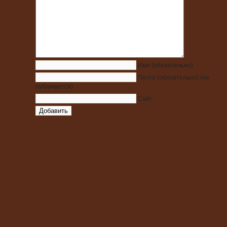
Имя
(обязательно)
Почта
(обязательно)
(не
публикуется)
Сайт