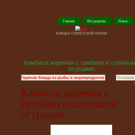
Главная
Все рецепты
Новое
БЛЮДА СОВЕТСКОЙ КУХНИ
Камбала жареная с грибами и солёны
огурцами
Горячие блюда из рыбы и морепродуктов
Отзывов 
T
Камбала жареная с
грибами и солёными
огурцами