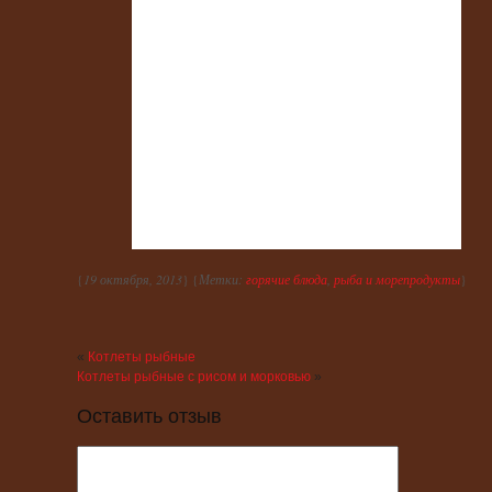
{
19 октября, 2013
} {
Метки:
горячие блюда
,
рыба и морепродукты
}
«
Котлеты рыбные
Котлеты рыбные с рисом и морковью
»
Оставить отзыв