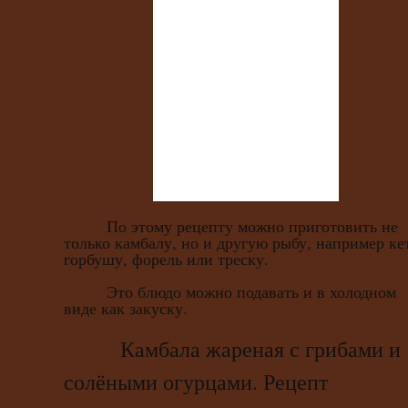
По этому рецепту можно приготовить не
только камбалу, но и другую рыбу, например ке
горбушу, форель или треску.
Это блюдо можно подавать и в холодном
виде как закуску.
Камбала жареная с грибами и
солёными огурцами. Рецепт