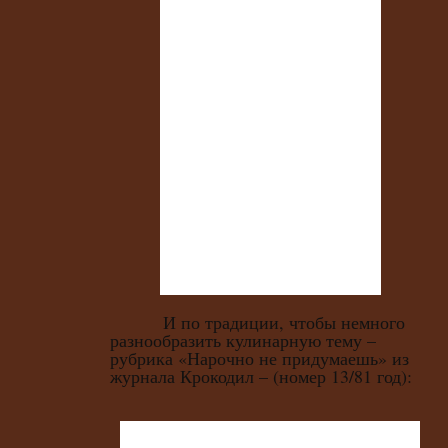
И по традиции, чтобы немного
разнообразить кулинарную тему –
рубрика «Нарочно не придумаешь» из
журнала Крокодил – (номер 13/81 год):