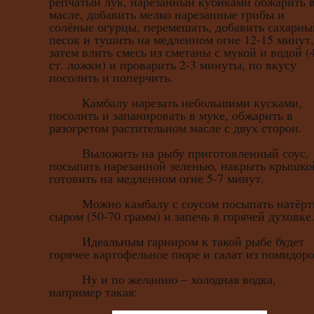
репчатый лук, нарезанный кубиками обжарить 
масле, добавить мелко нарезанные грибы и
солёные огурцы, перемешать, добавить сахарны
песок и тушить на медленном огне 12-15 минут,
затем влить смесь из сметаны с мукой и водой (
ст. ложки) и проварить 2-3 минуты, по вкусу
посолить и поперчить.
Камбалу нарезать небольшими кусками,
посолить и запанировать в муке, обжарить в
разогретом растительном масле с двух сторон.
Выложить на рыбу приготовленный соус,
посыпать нарезанной зеленью, накрыть крышко
готовить на медленном огне 5-7 минут.
Можно камбалу с соусом посыпать натёр
сыром (50-70 грамм) и запечь в горячей духовке
Идеальным гарниром к такой рыбе будет
горячее картофельное пюре и салат из помидоро
Ну и по желанию – холодная водка,
например такая: