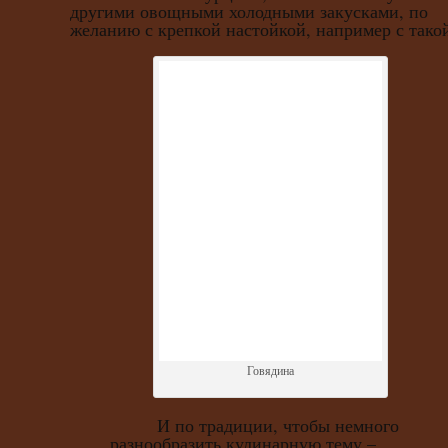
другими овощными холодными закусками, по
желанию с крепкой настойкой, например с тако
Говядина
И по традиции, чтобы немного
разнообразить кулинарную тему –