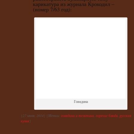
карикатура из журнала Крокодил –
(номер 7/63 год):
Говядина
{
27 июля, 2014
} {
Метки:
говядина и телятина
,
горячие блюда
,
русская
кухня
}