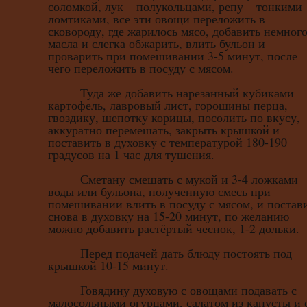
соломкой, лук – полукольцами, репу – тонкими
ломтиками, все эти овощи переложить в
сковороду, где жарилось мясо, добавить немног
масла и слегка обжарить, влить бульон и
проварить при помешивании 3-5 минут, после
чего переложить в посуду с мясом.
Туда же добавить нарезанный кубиками
картофель, лавровый лист, горошины перца,
гвоздику, шепотку корицы, посолить по вкусу,
аккуратно перемешать, закрыть крышкой и
поставить в духовку с температурой 180-190
градусов на 1 час для тушения.
Сметану смешать с мукой и 3-4 ложками
воды или бульона, полученную смесь при
помешивании влить в посуду с мясом, и постав
снова в духовку на 15-20 минут, по желанию
можно добавить растёртый чеснок, 1-2 дольки.
Перед подачей дать блюду постоять под
крышкой 10-15 минут.
Говядину духовую с овощами подавать с
малосольными огурцами, салатом из капусты и 