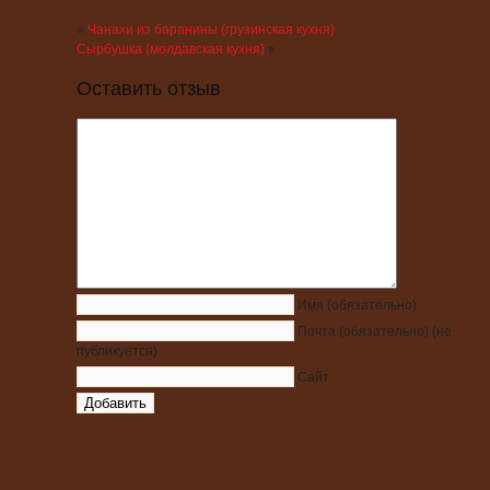
«
Чанахи из баранины (грузинская кухня)
Сырбушка (молдавская кухня)
»
Оставить отзыв
Имя
(обязательно)
Почта
(обязательно)
(не
публикуется)
Сайт