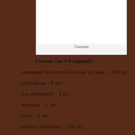
Говядина
Состав (на 5-6 порций):
говядина без костей (целым куском) – 700 гр.;
картофель – 6 шт.;
лук репчатый – 2 шт.;
морковь – 1 шт.;
репа – 2 шт.;
корень сельдерея – 100 гр.;