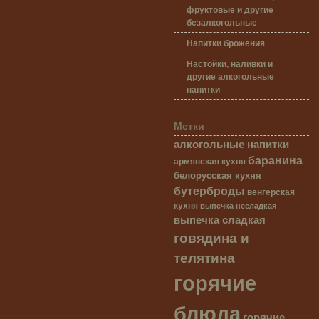
фруктовые и другие
безалкогольные
Напитки брожения
Настойки, наливки и
другие алкогольные
напитки
Метки
алкогольные напитки
баранина
армянская кухня
белорусская кухня
бутерброды
венгерская
кухня
выпечка несладкая
выпечка сладкая
говядина и
телятина
горячие
блюда
горячие