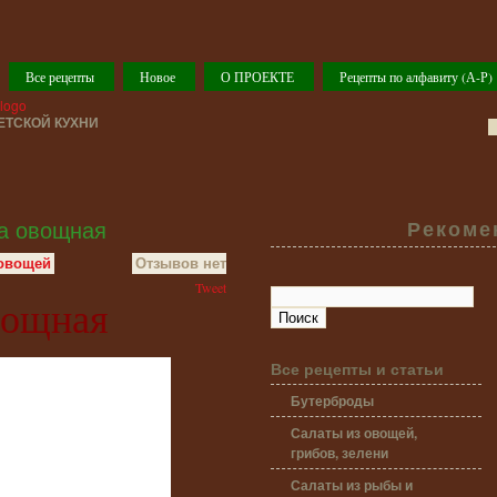
Все рецепты
Новое
О ПРОЕКТЕ
Рецепты по алфавиту (А-Р)
ТСКОЙ КУХНИ
а овощная
Рекоме
 овощей
Отзывов нет
Tweet
вощная
Все рецепты и статьи
Бутерброды
Салаты из овощей,
грибов, зелени
Салаты из рыбы и