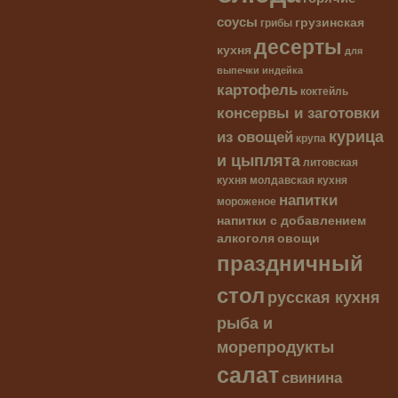
соусы
грузинская
грибы
десерты
кухня
для
выпечки
индейка
картофель
коктейль
консервы и заготовки
курица
из овощей
крупа
и цыплята
литовская
кухня
молдавская кухня
напитки
мороженое
напитки с добавлением
алкоголя
овощи
праздничный
стол
русская кухня
рыба и
морепродукты
салат
свинина