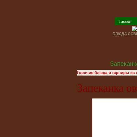
Главная
БЛЮДА СОВЕ
Запеканк
Горячие блюда и гарниры из
Запеканка о