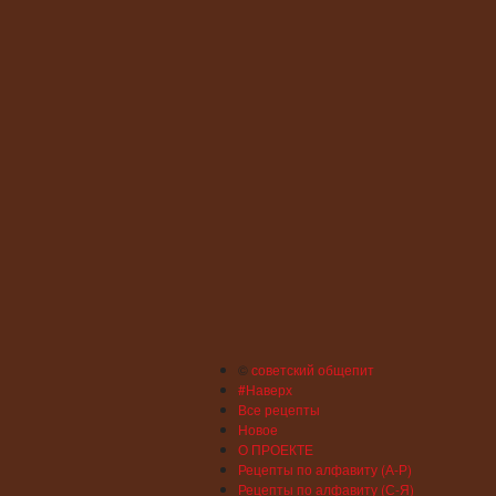
©
советский общепит
#Наверх
Все рецепты
Новое
О ПРОЕКТЕ
Рецепты по алфавиту (А-Р)
Рецепты по алфавиту (С-Я)