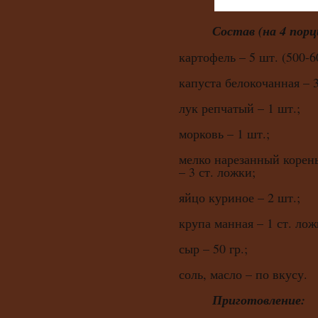
Состав (на 4 порц
картофель – 5 шт. (500-60
капуста белокочанная – 3
лук репчатый – 1 шт.;
морковь – 1 шт.;
мелко нарезанный корен
– 3 ст. ложки;
яйцо куриное – 2 шт.;
крупа манная – 1 ст. лож
сыр – 50 гр.;
соль, масло – по вкусу.
Приготовление: