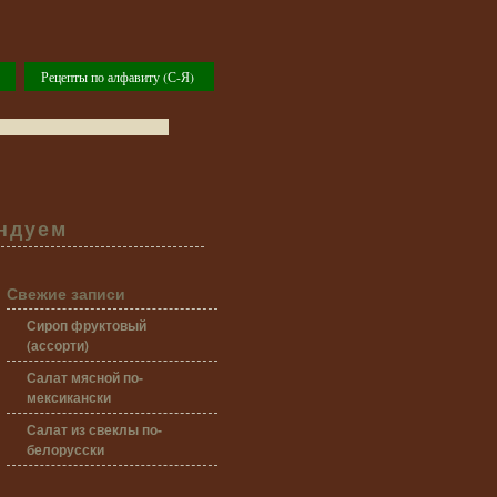
Рецепты по алфавиту (С-Я)
ндуем
Свежие записи
Сироп фруктовый
(ассорти)
Салат мясной по-
мексикански
Салат из свеклы по-
белорусски