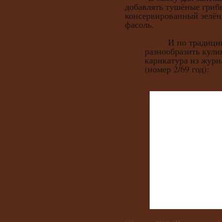
добавлять тушёные грибы
консервированный зелён
фасоль.
И по традиции, 
разнообразить кули
карикатура из журн
(номер 2/69 год):