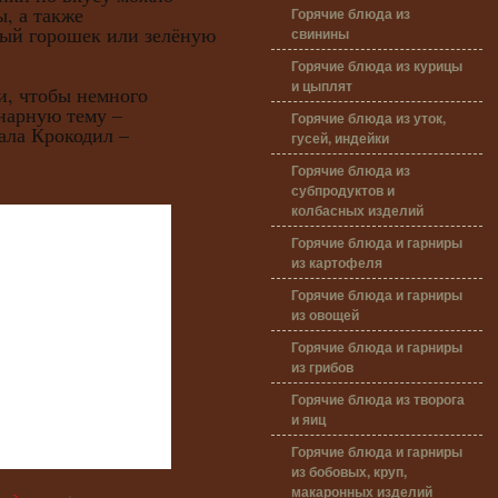
, а также
Горячие блюда из
ый горошек или зелёную
свинины
Горячие блюда из курицы
и цыплят
чтобы немного
нарную тему –
Горячие блюда из уток,
ала Крокодил –
гусей, индейки
Горячие блюда из
субпродуктов и
колбасных изделий
Горячие блюда и гарниры
из картофеля
Горячие блюда и гарниры
из овощей
Горячие блюда и гарниры
из грибов
Горячие блюда из творога
и яиц
Горячие блюда и гарниры
из бобовых, круп,
макаронных изделий