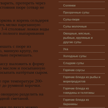
варить, протереть через
Солянки
остояния пюре (отвар не
Прозрачные супы
Супы-пюре
овь и корень сельдерея
ить мелко нарезанную
Супы молочные
ь 3-4 столовые ложки воды
 и полного выпаривания
Овощные, мясные,
рыбные, крупяные и
другие супы
ать с пюре из
Уха
о, манную крупу, по
льно перемешать.
Холодные супы
у выложить в форму
Сладкие супы
ую маслом и посыпанную
Горячие соусы
посыпать натёртым сыром.
Горячие блюда из рыбы и
ри температуре 200-
морепродуктов
т до румяной корочки.
Горячие блюда из
говядины и телятины
вощную разделить на
одной сметаной.
Горячие блюда из
баранины
и по вкусу можно