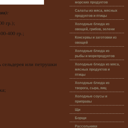
морских продуктов
Салаты из мяса, мясных
ии):
продуктов и птицы
0 гр.);
Холодные блюда из
овощей, грибов, зелени
00-400 гр.;
Консервы и заготовки из
овощей
Холодные блюда из
рыбы и морепродуктов
ь сельдерея или петрушки
Холодные блюда из мяса,
мясных продуктов и
птицы
Холодные блюда из
творога, сыра, яиц
ка;
Холодные соусы и
приправы
Щи
Борщи
Рассольники