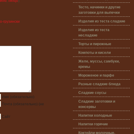
люда
,
овощи
}
Тесто, начинки и другие
заготовки для выпечки
Изделия из теста сладкие
о-грузински
Изделия из теста
несладкие
Торты и пирожные
Компоты и кисели
Желе, муссы, самбуки,
кремы
Мороженое и парфе
Разные сладкие блюда
Сладкие соусы
Имя
(обязательно)
Сладкие заготовки и
Почта
(обязательно)
(не
консервы
Напитки холодные
Сайт
Напитки горячие
Коктейли молочные,