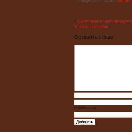
{
16 января, 2014
} {
Метки:
горячие б
«
Аджапсандали – рагу овощное п
Котлеты из моркови
»
Оставить отзыв
публикуется)