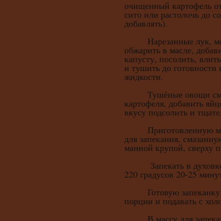
очищенный картофель от
сито или растолочь до с
добавлять).
Нарезанные лук, морк
обжарить в масле, добав
капусту, посолить, влит
и тушить до готовности
жидкости.
Тушёные овощи смеш
картофеля, добавить яйц
вкусу подсолить и тщате
Приготовленную масс
для запекания, смазанн
манной крупой, сверху 
Запекать в духовке п
220 градусов 20-25 мину
Готовую запеканку о
порции и подавать с хол
В массу для запеканк