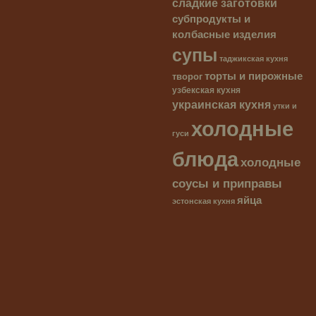
сладкие заготовки
субпродукты и
колбасные изделия
супы
таджикская кухня
торты и пирожные
творог
узбекская кухня
украинская кухня
утки и
холодные
гуси
блюда
холодные
соусы и приправы
яйца
эстонская кухня