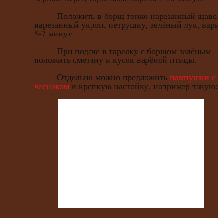
Положить в борщ тонко нарезанный щавел
нарезанный укроп, петрушку, зелёный лук, вар
5-7 минут.
При подаче в тарелку с борщом зелёным
положить сметану и кусок варёной птицы.
Отдельно можно предложить
пампушки с
чесноком
и крепкую настойку, например такую: