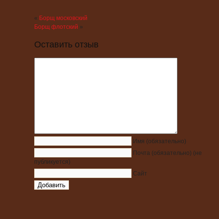
«
Борщ московский
Борщ флотский
»
Оставить отзыв
Имя
(обязательно)
Почта
(обязательно)
(не
публикуется)
Сайт