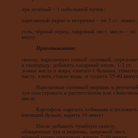
лук зелёный – 1 небольшой пучок;
нарезанный укроп и петрушка – по 2 ст. ложки;
соль, чёрный перец, лавровый лист, масло – по
вкусу.
Приготовление:
свеклу, нарезанную тонкой соломкой, переложи
в сковороду, добавить сахарный песок, 1-2 ст.
ложки масла и жира, снятого с бульона, томатн
пасту, влить стакан воды и тушить 35-40 минут
Нарезанные соломкой морковь и репчаты
лук спассеровать в растительном или сливочно
масле.
Картофель нарезать кубиками и положить
кипящий бульон, варить 10 минут.
После добавить тушёную свеклу,
обжаренные лук и морковь, лавровый лист,
чёрный перец горошком, варить 7-10 минут.