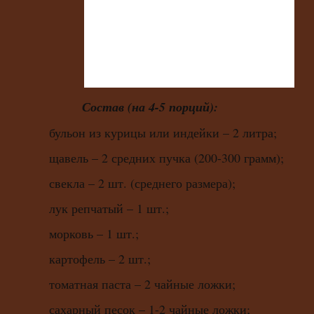
Состав (на 4-5 порций):
бульон из курицы или индейки – 2 литра;
щавель – 2 средних пучка (200-300 грамм);
свекла – 2 шт. (среднего размера);
лук репчатый – 1 шт.;
морковь – 1 шт.;
картофель – 2 шт.;
томатная паста – 2 чайные ложки;
сахарный песок – 1-2 чайные ложки;