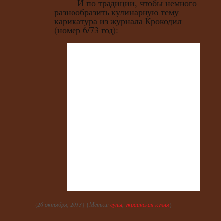
И по традиции, чтобы немного
разнообразить кулинарную тему –
карикатура из журнала Крокодил –
(номер 6/73 год):
{
26 октября, 2013
} {
Метки:
супы
,
украинская кухня
}