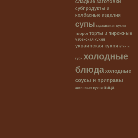
сладкие заготовки
субпродукты и
колбасные изделия
супы
таджикская кухня
торты и пирожные
творог
узбекская кухня
украинская кухня
утки и
холодные
гуси
блюда
холодные
соусы и приправы
яйца
эстонская кухня