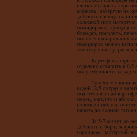
слегка обжарить порезан
морковь, натёртую на кр
добавить свеклу, нашин
соломкой (или натёртую 
помидорами, пропущенн
блендер, посолить, пере
полного выпаривания жи
помидоров можно исполь
томатную пасту, разведё
Картофель порезать 
отдельно отварить в 0,5 
полуготовности, отвар с
Тушёные овощи залит
водой (2,5 литра) и вари
подготовленный картофе
перец, капусту и яблоко
соломкой (яблоко очисти
варить до полной готовн
За 5-7 минут до окон
добавить в борщ лавров
горошком, растёртый чес