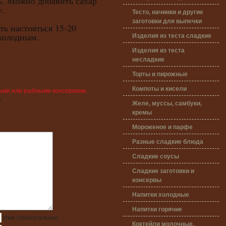
ь. Можно добавить сахар
у.
Тесто, начинки и другие
заготовки для выпечки
настояться 15-20
Изделия из теста сладкие
холодным.
Изделия из теста
несладкие
Торты и пирожные
Компоты и кисели
ными или рыбными консервами.
»
Желе, муссы, самбуки,
кремы
Мороженое и парфе
Разные сладкие блюда
Сладкие соусы
Сладкие заготовки и
консервы
Напитки холодные
Напитки горячие
Имя
(обязательно)
Коктейли молочные,