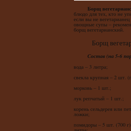
Борщ вегетариан
блюдо для тех, кто не уп
если вы не вегетарианец
овощные супы – рекомен
борщ вегетарианский.
Борщ вегетариа
Состав (на 5-6 пор
вода – 3 литра;
свекла крупная – 2 шт. (
морковь – 1 шт.;
лук репчатый – 1 шт.;
корень сельдерея или пе
ложки;
помидоры – 5 шт. (700 г)
литра;