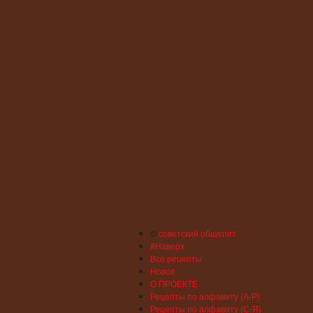
©
советский общепит
#Наверх
Все рецепты
Новое
О ПРОЕКТЕ
Рецепты по алфавиту (А-Р)
Рецепты по алфавиту (С-Я)