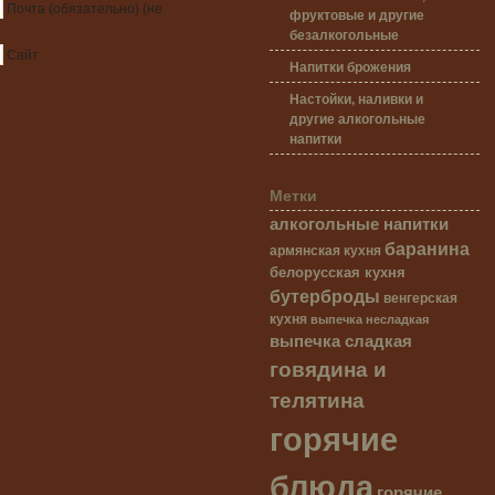
Почта
(обязательно)
(не
фруктовые и другие
безалкогольные
Сайт
Напитки брожения
Настойки, наливки и
другие алкогольные
напитки
Метки
алкогольные напитки
баранина
армянская кухня
белорусская кухня
бутерброды
венгерская
кухня
выпечка несладкая
выпечка сладкая
говядина и
телятина
горячие
блюда
горячие