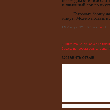
необходимости подсолит
и лимонный сок по вкус
Готовому борщу дать 
минут. Можно подавать 
{
29 декабря, 2012
} {
Метки:
супы
}
«
Щи из квашеной капусты с мяс
Закуска из творога деликатесная
Оставить отзыв