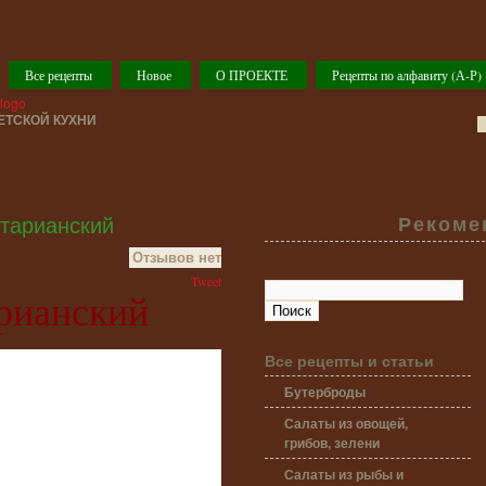
Все рецепты
Новое
О ПРОЕКТЕ
Рецепты по алфавиту (А-Р)
ТСКОЙ КУХНИ
тарианский
Рекоме
Отзывов нет
Tweet
рианский
Все рецепты и статьи
Бутерброды
Салаты из овощей,
грибов, зелени
Салаты из рыбы и