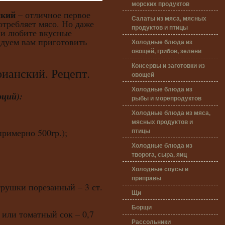
морских продуктов
ский
– отличное первое
Салаты из мяса, мясных
отребляет мясо. Но даже
продуктов и птицы
 и любите вкусные
дуем вам приготовить
Холодные блюда из
овощей, грибов, зелени
Консервы и заготовки из
нский. Рецепт.
овощей
Холодные блюда из
ций):
рыбы и морепродуктов
Холодные блюда из мяса,
мясных продуктов и
птицы
примерно 500гр.);
Холодные блюда из
творога, сыра, яиц
Холодные соусы и
приправы
трушки порезанный – 3 ст.
Щи
Борщи
 или томатный сок – 0,7
Рассольники