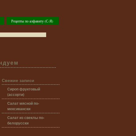
Рецепты по алфавиту (С-Я)
ндуем
Свежие записи
Сироп фруктовый
(ассорти)
Салат мясной по-
мексикански
Салат из свеклы по-
белорусски