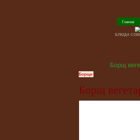
Главная
БЛЮДА СОВЕ
Борщ веге
Борщи
Борщ вегета