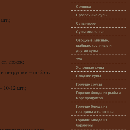
Солянки
Прозрачные супы
 шт.;
Супы-пюре
Супы молочные
Овощные, мясные,
рыбные, крупяные и
другие супы
Уха
 ст. ложек;
Холодные супы
 и петрушки – по 2 ст.
Сладкие супы
Горячие соусы
 10-12 шт.;
Горячие блюда из рыбы и
морепродуктов
Горячие блюда из
говядины и телятины
Горячие блюда из
баранины
 растительном масле