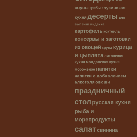
соусы
грузинская
грибы
десерты
кухня
для
выпечки
индейка
картофель
коктейль
консервы и заготовки
курица
из овощей
крупа
и цыплята
литовская
кухня
молдавская кухня
напитки
мороженое
напитки с добавлением
алкоголя
овощи
праздничный
стол
русская кухня
рыба и
морепродукты
салат
свинина