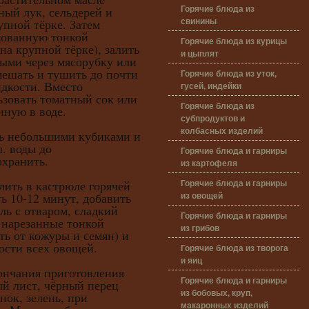
Горячие блюда из
ный лук, сельдерей и
свинины
упной тёрке. Затем
кованную тонкой
Горячие блюда из курицы
на крупной тёрке), залить
и цыплят
ыми через мясорубку или
мешать и тушить до почти
Горячие блюда из уток,
дкости. Вместо
гусей, индейки
зовать томатный сок или
Горячие блюда из
нную в воде.
субпродуктов и
колбасных изделий
небольшими кубиками и
л. воды до
Горячие блюда и гарниры
охранить.
из картофеля
Горячие блюда и гарниры
ь в кастрюле горячей
из овощей
ть 10-12 минут, добавить
ль с отваром, сладкий
Горячие блюда и гарниры
, нарезанные тонкой
из грибов
ть от кожуры и семян) и
ости всех овощей.
Горячие блюда из творога
и яиц
чания приготовления
Горячие блюда и гарниры
ый лист, чёрный перец
из бобовых, круп,
нок, зелень, при
макаронных изделий