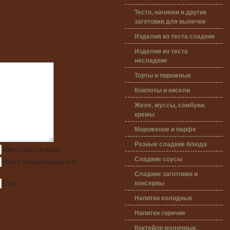
Тесто, начинки и другие
заготовки для выпечки
Изделия из теста сладкие
Изделия из теста
несладкие
Торты и пирожные
Компоты и кисели
Желе, муссы, самбуки,
кремы
Мороженое и парфе
Разные сладкие блюда
Имя
(обязательно)
Сладкие соусы
Почта
(обязательно)
(не
Сладкие заготовки и
консервы
Сайт
Напитки холодные
Напитки горячие
Коктейли молочные,