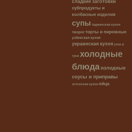
сладкие заготовки
субпродукты и
колбасные изделия
супы
таджикская кухня
торты и пирожные
творог
узбекская кухня
украинская кухня
утки и
холодные
гуси
блюда
холодные
соусы и приправы
яйца
эстонская кухня