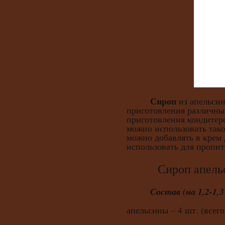
Сироп
из апельсин
приготовления различны
приготовления кондитер
можно использовать тако
можно добавлять в крем 
использовать для пропит
Сироп апельсин
Состав (на 1,2-1,3
апельсины – 4 шт. (всего