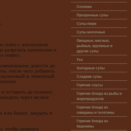
Солянки
Прозрачные супы
.
Супы-пюре
Супы молочные
Овощные, мясные,
и снять с апельсинов
рыбные, крупяные и
ы разрезать напополам и
другие супы
з семян).
Уха
мешивании довести до
Холодные супы
ты, после чего добавить
ельсиновый и лимонный
Сладкие супы
кипения.
Горячие соусы
 оставить до полного
Горячие блюда из рыбы и
роцедить через мелкое
морепродуктов
Горячие блюда из
ли банки, закрыть и
говядины и телятины
Горячие блюда из
баранины
чтобы немного