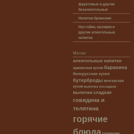
фруктовые и другие
безалкогольные
Напитки брожения
Настойки, наливки и
другие алкогольные
напитки
Метки
алкогольные напитки
баранина
армянская кухня
белорусская кухня
бутерброды
венгерская
кухня
выпечка несладкая
выпечка сладкая
говядина и
телятина
горячие
блюда
горячие