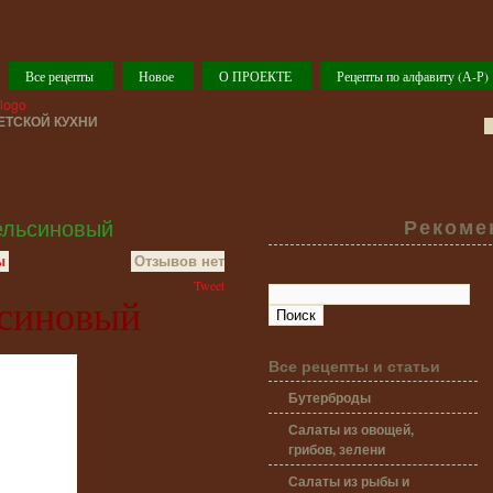
Все рецепты
Новое
О ПРОЕКТЕ
Рецепты по алфавиту (А-Р)
ТСКОЙ КУХНИ
ельсиновый
Рекоме
ы
Отзывов нет
Tweet
ьсиновый
Все рецепты и статьи
Бутерброды
Салаты из овощей,
грибов, зелени
Салаты из рыбы и