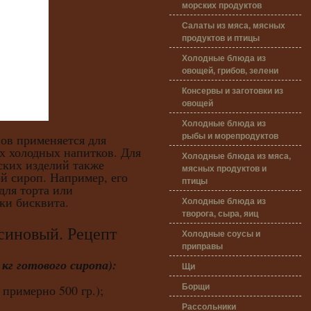
морских продуктов
Салаты из мяса, мясных
продуктов и птицы
Холодные блюда из
овощей, грибов, зелени
Консервы и заготовки из
овощей
Холодные блюда из
рыбы и морепродуктов
ов применяется для
х холодных напитков. Для
Холодные блюда из мяса,
ских изделий также
мясных продуктов и
й сироп. Например, его
птицы
для торта или
ки бисквита.
Холодные блюда из
творога, сыра, яиц
овый. Рецепт
Холодные соусы и
приправы
 кг готового сиропа):
Щи
Борщи
 примерно 500 гр.);
Рассольники