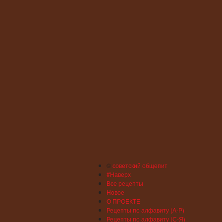
©
советский общепит
#Наверх
Все рецепты
Новое
О ПРОЕКТЕ
Рецепты по алфавиту (А-Р)
Рецепты по алфавиту (С-Я)