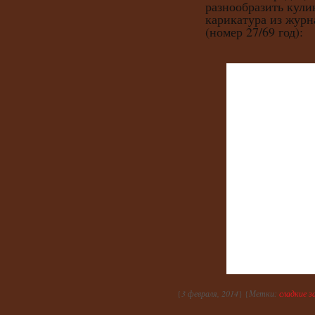
разнообразить кули
карикатура из журн
(номер 27/69 год):
{
3 февраля, 2014
} {
Метки:
сладкие з