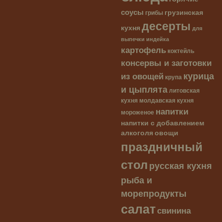
соусы
грузинская
грибы
десерты
кухня
для
выпечки
индейка
картофель
коктейль
консервы и заготовки
курица
из овощей
крупа
и цыплята
литовская
кухня
молдавская кухня
напитки
мороженое
напитки с добавлением
алкоголя
овощи
праздничный
стол
русская кухня
рыба и
морепродукты
салат
свинина