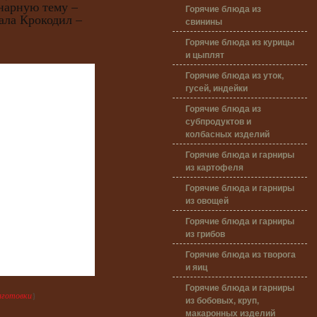
нарную тему –
Горячие блюда из
ала Крокодил –
свинины
Горячие блюда из курицы
и цыплят
Горячие блюда из уток,
гусей, индейки
Горячие блюда из
субпродуктов и
колбасных изделий
Горячие блюда и гарниры
из картофеля
Горячие блюда и гарниры
из овощей
Горячие блюда и гарниры
из грибов
Горячие блюда из творога
и яиц
Горячие блюда и гарниры
аготовки
}
из бобовых, круп,
макаронных изделий