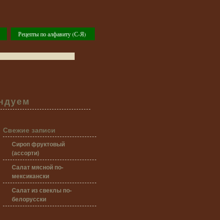
Рецепты по алфавиту (С-Я)
ндуем
Свежие записи
Сироп фруктовый
(ассорти)
Салат мясной по-
мексикански
Салат из свеклы по-
белорусски