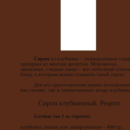
Сироп
из клубники – универсальная слад
приправа ко многим десертам. Мороженое,
запеканки, сладкие каши – вот неполный списо
блюд, к которым можно подавать такой сироп.
Для его приготовления можно использова
как свежие, так и замороженные ягоды клубник
Сироп клубничный. Рецепт
Состав (на 1 кг сиропа):
клубника свежая или замороженная – 400 гр.;