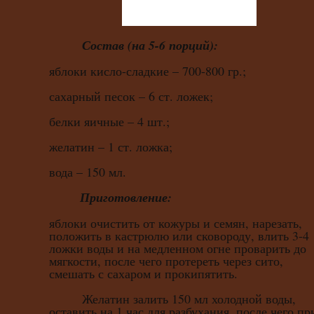
Состав (на 5-6 порций):
яблоки кисло-сладкие – 700-800 гр.;
сахарный песок – 6 ст. ложек;
белки яичные – 4 шт.;
желатин – 1 ст. ложка;
вода – 150 мл.
Приготовление:
яблоки очистить от кожуры и семян, нарезать,
положить в кастрюлю или сковороду, влить 3-4
ложки воды и на медленном огне проварить до
мягкости, после чего протереть через сито,
смешать с сахаром и прокипятить.
Желатин залить 150 мл холодной воды,
оставить на 1 час для разбухания, после чего пр