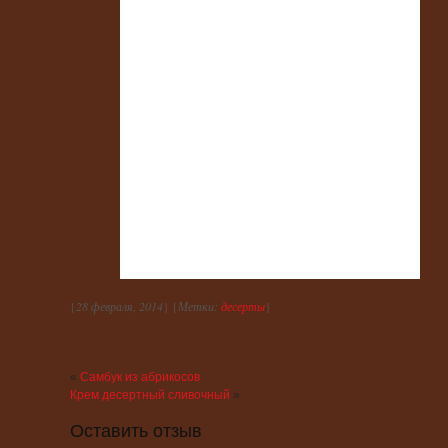
{
28 февраля, 2014
} {
Метки:
десерты
}
«
Самбук из абрикосов
Крем десертный сливочный
»
Оставить отзыв