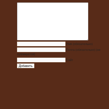
Имя
(обязательно)
Почта
(обязательно)
(не
публикуется)
Сайт