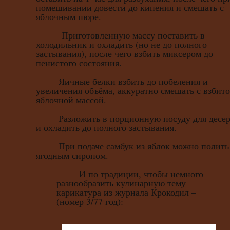
помешивании довести до кипения и смешать с
яблочным пюре.
Приготовленную массу поставить в
холодильник и охладить (но не до полного
застывания), после чего взбить миксером до
пенистого состояния.
Яичные белки взбить до побеления и
увеличения объёма, аккуратно смешать с взбит
яблочной массой.
Разложить в порционную посуду для десер
и охладить до полного застывания.
При подаче самбук из яблок можно полить
ягодным сиропом.
И по традиции, чтобы немного
разнообразить кулинарную тему –
карикатура из журнала Крокодил –
(номер 3/77 год):