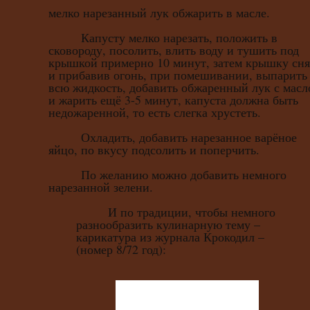
мелко нарезанный лук обжарить в масле.
Капусту мелко нарезать, положить в
сковороду, посолить, влить воду и тушить под
крышкой примерно 10 минут, затем крышку сня
и прибавив огонь, при помешивании, выпарить
всю жидкость, добавить обжаренный лук с масл
и жарить ещё 3-5 минут, капуста должна быть
недожаренной, то есть слегка хрустеть.
Охладить, добавить нарезанное варёное
яйцо, по вкусу подсолить и поперчить.
По желанию можно добавить немного
нарезанной зелени.
И по традиции, чтобы немного
разнообразить кулинарную тему –
карикатура из журнала Крокодил –
(номер 8/72 год):