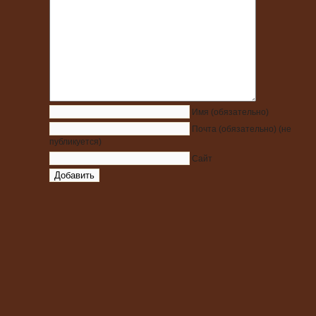
Имя
(обязательно)
Почта
(обязательно)
(не
публикуется)
Сайт