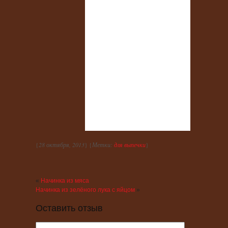
{
28 октября, 2013
} {
Метки:
для выпечки
}
«
Начинка из мяса
Начинка из зелёного лука с яйцом
»
Оставить отзыв