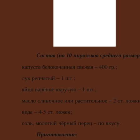
Состав (на 10 пирожков среднего размер
капуста белокочанная свежая – 400 гр.;
лук репчатый – 1 шт.;
яйцо варёное вкрутую – 1 шт.;
масло сливочное или растительное – 2 ст. ложки
вода – 4-5 ст. ложек;
соль, молотый чёрный перец – по вкусу.
Приготовление: