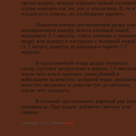
срезая цедры), кожуру порезать тонкой соломко
плоды нарезать так же, как и апельсины. Если в
плодах есть семена, их необходимо удалить.
Подготовленную апельсиновую цедру или
мандариновую кожуру залить кипящей водой,
выдержать 2-3 минуты, слить кипяток и положи
цедру или кожуру в кастрюлю с холодной водой
(1,7 литра), довести до кипения и варить 2-3
минуты.
В процеженный отвар цедры положить
сахар, кусочки цитрусовых и варить 2-3 минуты
после чего влить крахмал, разведённый в
небольшом количестве холодной воды, добавить
вино (по желанию) и довести суп до кипения,
после чего охладить.
В готовый суп положить варёный рис или
вермишель. При подаче добавить сметану или
сливки.
{
20 января, 2013
} {
Метки:
супы
}