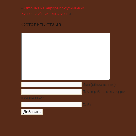
«
Окрошка на кефире по-туркменски.
Бульон рыбный для соусов
»
Оставить отзыв
Имя
(обязательно)
Почта
(обязательно)
(не
публикуется)
Сайт