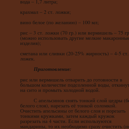
вода – 1,7 литра;
крахмал – 2 ст. ложки;
вино белое (по желанию) – 100 мл;
рис – 3 ст. ложки (70 гр.) или вермишель – 75 гр
(можно использовать другие мелкие макаронны
изделия);
сметана или сливки (20-25% жирность) – 4-5 ст.
ложек.
Приготовление:
рис или вермишель отварить до готовности в
большом количестве подсоленной воды, откину
на сито и промыть холодной водой.
С апельсинов снять тонкий слой цедры (б
белого слоя), нарезать её тонкой соломкой.
Очистить апельсины от белого слоя и порезать
тонкими кружками, затем каждый кружок
разрезать на 4 части. Если используются
мандарины, то их необходимо сразу очистить (н