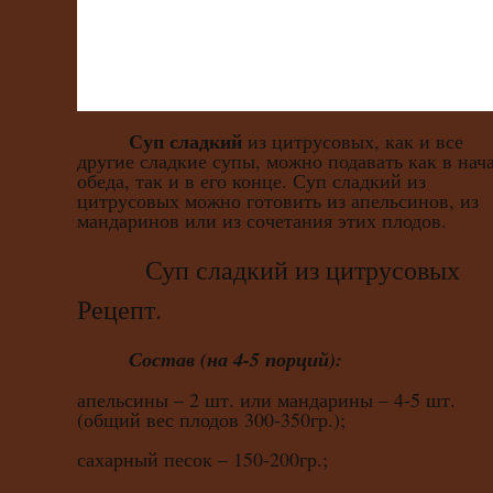
Суп сладкий
из цитрусовых, как и все
другие сладкие супы, можно подавать как в нач
обеда, так и в его конце. Суп сладкий из
цитрусовых можно готовить из апельсинов, из
мандаринов или из сочетания этих плодов.
Суп сладкий из цитрусовых
Рецепт.
Состав (на 4-5 порций):
апельсины – 2 шт. или мандарины – 4-5 шт.
(общий вес плодов 300-350гр.);
сахарный песок – 150-200гр.;