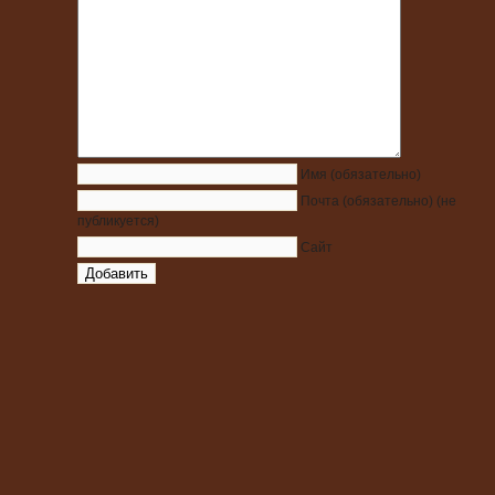
Имя
(обязательно)
Почта
(обязательно)
(не
публикуется)
Сайт