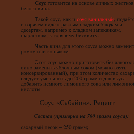
Соус
готовится на основе яичных желтков
белого вина.
Такой соус, как и
соус ванильный
, подаёт
в горячем виде к разным сладким блюдам и
десертам, например к сладким запеканкам,
шарлоткам, к горячему бисквиту.
Часть вина для этого соуса можно заменит
ромом или коньяком.
Этот соус можно приготовить без алкоголя
вино заменить яблочным соком (можно взять
консервированный), при этом количество сахар
следует уменьшить до 200 грамм и для вкуса
добавить немного лимонного сока или лимонно
кислоты.
Соус «Сабайон». Рецепт
Состав (примерно на 700 грамм соуса):
сахарный песок – 250 грамм;