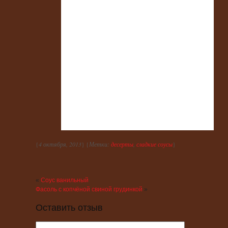
{
4 октября, 2013
} {
Метки:
десерты
,
сладкие соусы
}
«
Соус ванильный
Фасоль с копчёной свиной грудинкой
»
Оставить отзыв