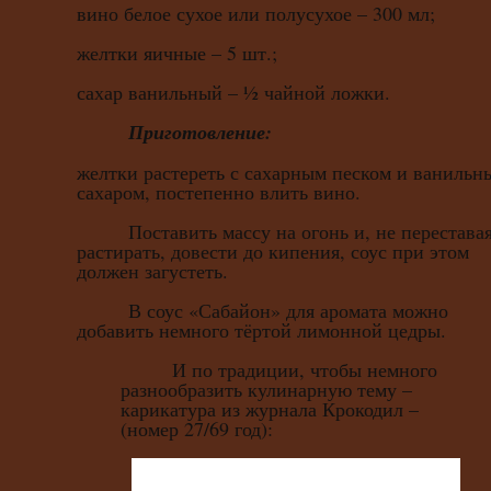
вино белое сухое или полусухое – 300 мл;
желтки яичные – 5 шт.;
сахар ванильный – ½ чайной ложки.
Приготовление:
желтки растереть с сахарным песком и ванильн
сахаром, постепенно влить вино.
Поставить массу на огонь и, не перестава
растирать, довести до кипения, соус при этом
должен загустеть.
В соус «Сабайон» для аромата можно
добавить немного тёртой лимонной цедры.
И по традиции, чтобы немного
разнообразить кулинарную тему –
карикатура из журнала Крокодил –
(номер 27/69 год):