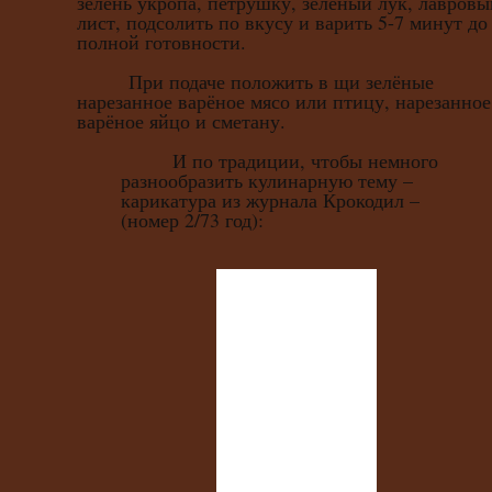
зелень укропа, петрушку, зелёный лук, лавровы
лист, подсолить по вкусу и варить 5-7 минут до
полной готовности.
При подаче положить в щи зелёные
нарезанное варёное мясо или птицу, нарезанное
варёное яйцо и сметану.
И по традиции, чтобы немного
разнообразить кулинарную тему –
карикатура из журнала Крокодил –
(номер 2/73 год):