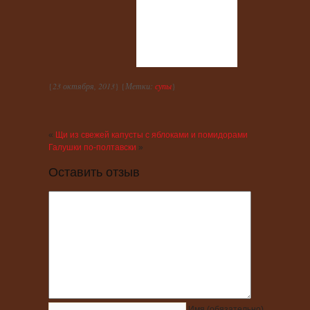
{
23 октября, 2013
} {
Метки:
супы
}
«
Щи из свежей капусты с яблоками и помидорами
Галушки по-полтавски
»
Оставить отзыв
Имя
(обязательно)