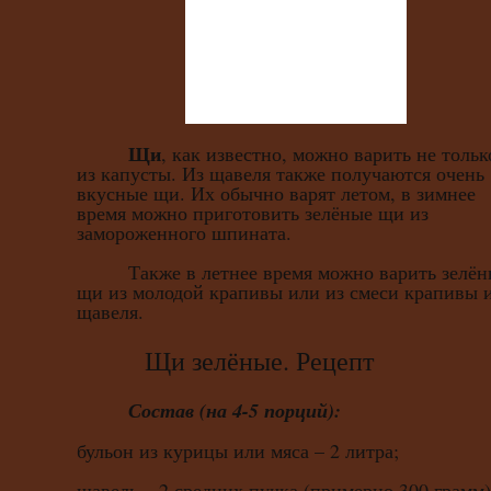
Щи
, как известно, можно варить не тольк
из капусты. Из щавеля также получаются очень
вкусные щи. Их обычно варят летом, в зимнее
время можно приготовить зелёные щи из
замороженного шпината.
Также в летнее время можно варить зелён
щи из молодой крапивы или из смеси крапивы 
щавеля.
Щи зелёные. Рецепт
Состав (на 4-5 порций):
бульон из курицы или мяса – 2 литра;
щавель – 2 средних пучка (примерно 300 грамм)