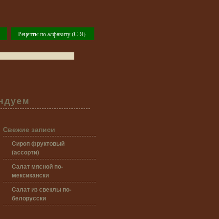
Рецепты по алфавиту (С-Я)
ндуем
Свежие записи
Сироп фруктовый
(ассорти)
Салат мясной по-
мексикански
Салат из свеклы по-
белорусски