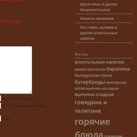
фруктовые и другие
безалкогольные
Напитки брожения
щей и зелени
Настойки, наливки и
другие алкогольные
напитки
Метки
алкогольные напитки
баранина
армянская кухня
белорусская кухня
бутерброды
венгерская
кухня
выпечка несладкая
выпечка сладкая
Имя
(обязательно)
говядина и
Почта
(обязательно)
(не
телятина
горячие
Сайт
блюда
горячие