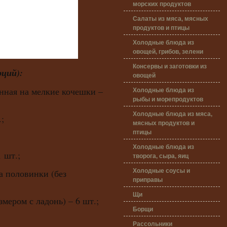
морских продуктов
Салаты из мяса, мясных
продуктов и птицы
Холодные блюда из
овощей, грибов, зелени
Консервы и заготовки из
рций):
овощей
Холодные блюда из
ённая на мелкие кочешки –
рыбы и морепродуктов
Холодные блюда из мяса,
;
мясных продуктов и
птицы
Холодные блюда из
 шт.;
творога, сыра, яиц
Холодные соусы и
а половинки (без
приправы
Щи
змером с ладонь) – 6 шт.;
Борщи
Рассольники