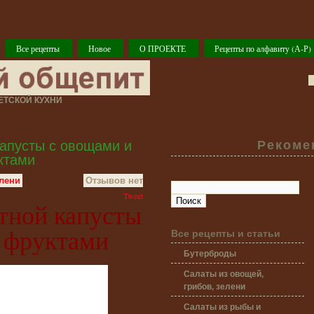
Все рецепты
Новое
О ПРОЕКТЕ
Рецепты по алфавиту (А-Р)
ТСКОЙ КУХНИ
капусты с овощами и
Рекоме
ктами
елени
Отзывов нет
Tweet
етной капусты
 фруктами
Все рецепты и статьи
Бутерброды
Салаты из овощей,
грибов, зелени
Салаты из рыбы и