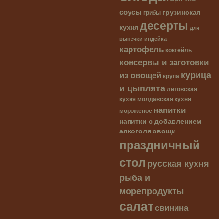
соусы
грузинская
грибы
десерты
кухня
для
выпечки
индейка
картофель
коктейль
консервы и заготовки
курица
из овощей
крупа
и цыплята
литовская
кухня
молдавская кухня
напитки
мороженое
напитки с добавлением
алкоголя
овощи
праздничный
стол
русская кухня
рыба и
морепродукты
салат
свинина