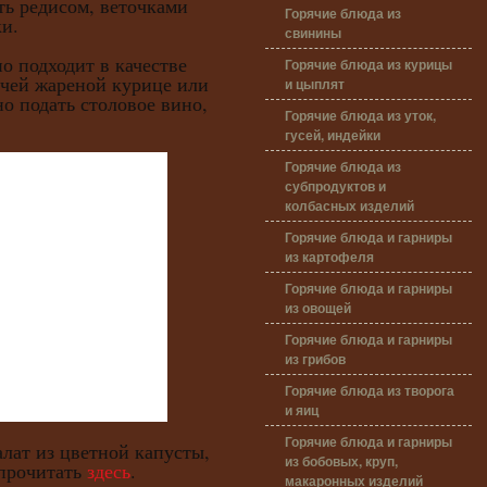
редисом, веточками
Горячие блюда из
и.
свинины
подходит в качестве
Горячие блюда из курицы
ячей жареной курице или
и цыплят
но подать столовое вино,
Горячие блюда из уток,
гусей, индейки
Горячие блюда из
субпродуктов и
колбасных изделий
Горячие блюда и гарниры
из картофеля
Горячие блюда и гарниры
из овощей
Горячие блюда и гарниры
из грибов
Горячие блюда из творога
и яиц
Горячие блюда и гарниры
т из цветной капусты,
из бобовых, круп,
прочитать
здесь
.
макаронных изделий