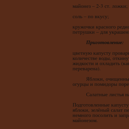
майонез – 2-3 ст. ложки;
соль – по вкусу;
кружочки красного редис
петрушки – для украшен
Приготовление:
цветную капусту провар
количестве воды, откинут
жидкости и охладить (ка
переварена).
Яблоки, очищенные о
огурцы и помидоры поре
Салатные листья наре
Подготовленные капусту
яблоки, зелёный салат п
немного посолить и запр
майонезом.