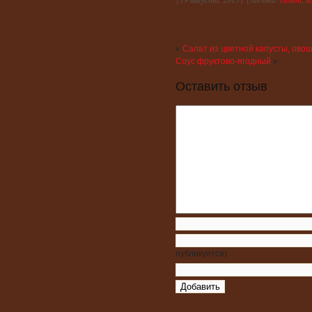
«
Салат из цветной капусты, ово
Соус фруктово-ягодный
»
Оставить отзыв
публикуется)