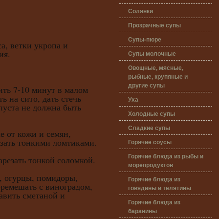
Солянки
Прозрачные супы
Супы-пюре
а, ветки укропа и
ия.
Супы молочные
Овощные, мясные,
рыбные, крупяные и
другие супы
ить 7-10 минут в малом
ь на сито, дать стечь
Уха
пуста не должна быть
Холодные супы
Сладкие супы
т кожи и семян,
зать тонкими ломтиками.
Горячие соусы
Горячие блюда из рыбы и
зать тонкой соломкой.
морепродуктов
, огурцы, помидоры,
Горячие блюда из
еремешать с виноградом,
говядины и телятины
авить сметаной и
Горячие блюда из
баранины