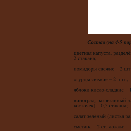
Состав (на 4-5 по
цветная капуста, раздел
2 стакана;
помидоры свежие – 2 шт.
огурцы свежие – 2 шт.;
яблоки кисло-сладкие – 1
виноград, разрезанный н
косточек) – 0,5 стакана;
салат зелёный (листья ра
сметана – 2 ст. ложки;