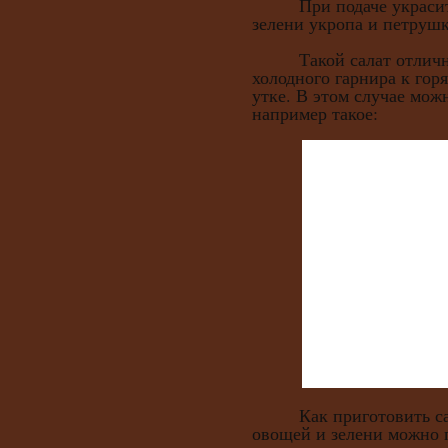
При подаче украсить 
зелени укропа и петрушк
Такой салат отлично 
холодного гарнира к гор
утке. В этом случае мож
например такое:
Как приготовить сала
овощей и зелени можно 