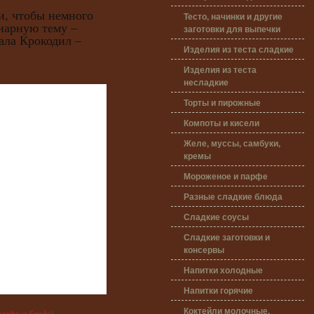
чтобы немного
Тесто, начинки и другие
нарную тему –
заготовки для выпечки
ала Крокодил –
Изделия из теста сладкие
Изделия из теста
несладкие
Торты и пирожные
Компоты и кисели
Желе, муссы, самбуки,
кремы
Мороженое и парфе
Разные сладкие блюда
Сладкие соусы
Сладкие заготовки и
консервы
Напитки холодные
Напитки горячие
Коктейли молочные,
олодные блюда
}