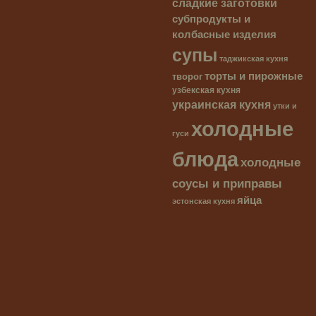
сладкие заготовки
субпродукты и
колбасные изделия
супы
таджикская кухня
торты и пирожные
творог
узбекская кухня
украинская кухня
утки и
холодные
гуси
блюда
холодные
соусы и приправы
яйца
эстонская кухня