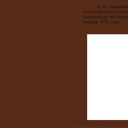
И по традиции, 
разнообразить кули
карикатура из журн
(номер 4/71 год):
{
19 августа, 2013
} {
Метки:
салат
,
х