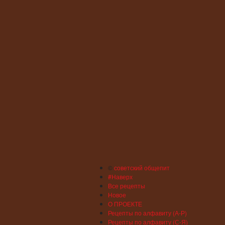
©
советский общепит
#Наверх
Все рецепты
Новое
О ПРОЕКТЕ
Рецепты по алфавиту (А-Р)
Рецепты по алфавиту (С-Я)