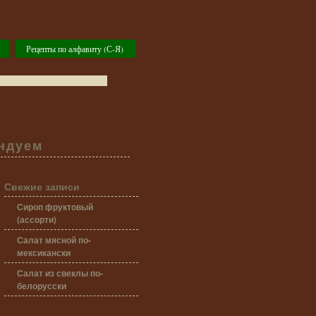
Рецепты по алфавиту (С-Я)
ндуем
Свежие записи
Сироп фруктовый
(ассорти)
Салат мясной по-
мексикански
Салат из свеклы по-
белорусски