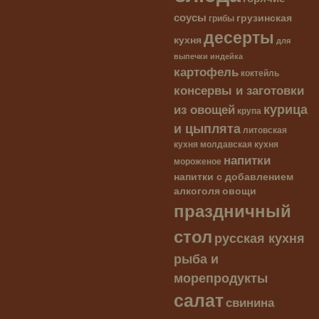
соусы
грузинская
грибы
десерты
кухня
для
выпечки
индейка
картофель
коктейль
консервы и заготовки
курица
из овощей
крупа
и цыплята
литовская
кухня
молдавская кухня
напитки
мороженое
напитки с добавлением
алкоголя
овощи
праздничный
стол
русская кухня
рыба и
морепродукты
салат
свинина