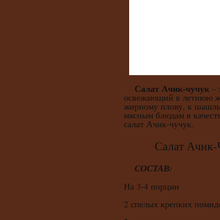
Салат Ачик-чучук
– 
освежающий в летнюю ж
жирному плову, к шашлы
мясным блюдам в качест
салат Ачик-чучук.
Салат Ачик-
СОСТАВ:
На 3-4 порции
2 спелых крепких помид