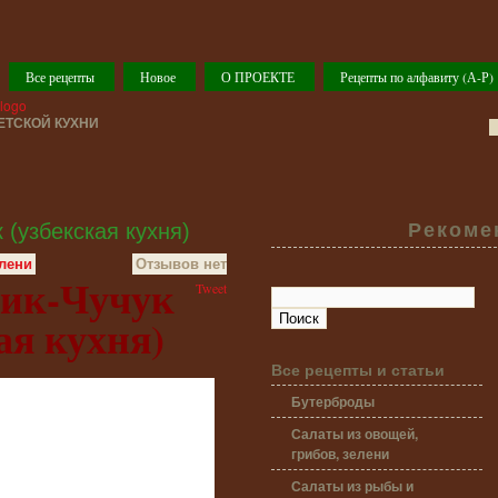
Все рецепты
Новое
О ПРОЕКТЕ
Рецепты по алфавиту (А-Р)
ТСКОЙ КУХНИ
 (узбекская кухня)
Рекоме
елени
Отзывов нет
ик-Чучук
Tweet
ая кухня)
Все рецепты и статьи
Бутерброды
Салаты из овощей,
грибов, зелени
Салаты из рыбы и