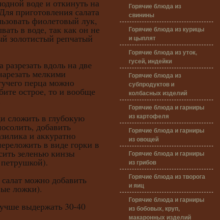
лодной воде и откинуть на
Горячие блюда из
 Для приготовления салата
свинины
ьзовать фиолетовый лук,
ать в воде, так как он не
Горячие блюда из курицы
ый золотистый репчатый
и цыплят
Горячие блюда из уток,
гусей, индейки
разрезать вдоль на две
 нарезать мелкими
Горячие блюда из
гучего перца можно
субпродуктов и
бите острое, то и вообще
колбасных изделий
.
Горячие блюда и гарниры
из картофеля
 сложить в глубокую
посолить, добавить
Горячие блюда и гарниры
азилика и аккуратно
из овощей
переложить в виде горки в
сить зеленью кинзы
Горячие блюда и гарниры
 петрушкой).
из грибов
Горячие блюда из творога
салат можно добавить
и яиц
вые ложки).
Горячие блюда и гарниры
учше выдержать 30-40
из бобовых, круп,
макаронных изделий