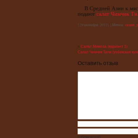
В Средней Азии к мяс
подают
салат Чимчик Ти
{
29 октября, 2012
} {
Метки:
салат
,
«
Салат Мимоза (вариант 1)
Салат Чимчик Тили (узбекская кух
Оставить отзыв
публикуется)