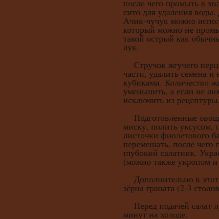
после чего промыть в хо
сито для удаления воды.
Ачик-чучук можно испол
который можно не промыв
такой острый как обычн
лук.
Стручок жгучего перца 
части, удалить семена и
кубиками. Количество ж
уменьшить, а если не лю
исключить из рецептуры
Подготовленные овощи
миску, полить уксусом, 
листочки фиолетового б
перемешать, после чего 
глубокий салатник. Укра
(можно также укропом и
Дополнительно в этот 
зёрна граната (2-3 столо
Перед подачей салат л
минут на холоде.