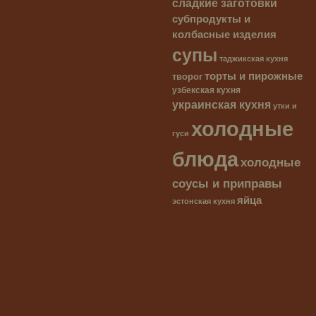
сладкие заготовки
субпродукты и
колбасные изделия
супы
таджикская кухня
торты и пирожные
творог
узбекская кухня
украинская кухня
утки и
холодные
гуси
блюда
холодные
соусы и приправы
яйца
эстонская кухня