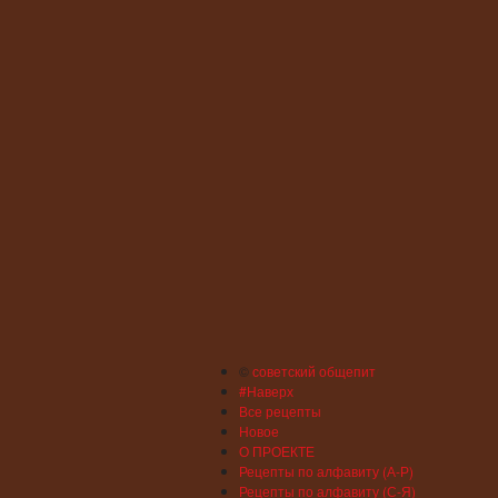
©
советский общепит
#Наверх
Все рецепты
Новое
О ПРОЕКТЕ
Рецепты по алфавиту (А-Р)
Рецепты по алфавиту (С-Я)