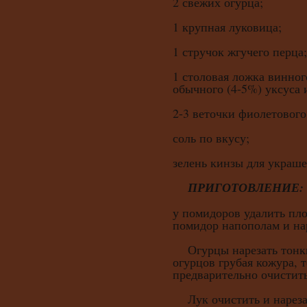
2 свежих огурца;
1 крупная луковица;
1 стручок жгучего перца;
1 столовая ложка винног
обычного (4-5%) уксуса 
2-3 веточки фиолетового
соль по вкусу;
зелень кинзы для украше
ПРИГОТОВЛЕНИЕ:
у помидоров удалить пло
помидор напополам и на
Огурцы нарезать тонки
огурцов грубая кожура, 
предварительно очистить
Лук очистить и нареза