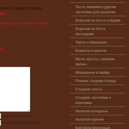
Тесто, начинки и другие
ным блюдам также
заготовки для выпечки
ли.
Изделия из теста сладкие
узбекская кухня
,
холодные блюда
}
Изделия из теста
несладкие
Торты и пирожные
ня)
»
Компоты и кисели
Желе, муссы, самбуки,
кремы
Мороженое и парфе
Разные сладкие блюда
Сладкие соусы
Сладкие заготовки и
консервы
Напитки холодные
Имя
(обязательно)
Напитки горячие
Почта
(обязательно)
(не
Коктейли молочные,