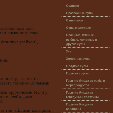
Солянки
Прозрачные супы
Супы-пюре
о, яблочного или
Супы молочные
или лимонного сока;
Овощные, мясные,
рыбные, крупяные и
 базилика (райхон);
другие супы
Уха
Холодные супы
ния.
Сладкие супы
Горячие соусы
доножку, разрезать
Горячие блюда из рыбы и
резать тонкими дольками.
морепродуктов
ми кружочками (если у
Горячие блюда из
то их необходимо
говядины и телятины
).
Горячие блюда из
баранины
ть тончайшими кольцами,