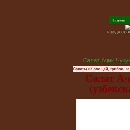
Главная
БЛЮДА СОВЕ
Салат Ачик-Чучук
Салаты из овощей, грибов, з
Салат Ач
(узбекск