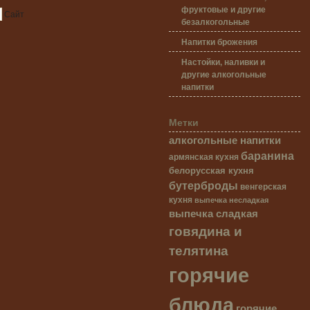
фруктовые и другие
Сайт
безалкогольные
Напитки брожения
Настойки, наливки и
другие алкогольные
напитки
Метки
алкогольные напитки
баранина
армянская кухня
белорусская кухня
бутерброды
венгерская
кухня
выпечка несладкая
выпечка сладкая
говядина и
телятина
горячие
блюда
горячие