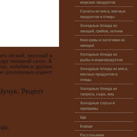
морских продуктов
Салаты из мяса, мясных
продуктов и птицы
Холодные блюда из
овощей, грибов, зелени
Консервы и заготовки из
овощей
Холодные блюда из
это лёгкий, вкусный и
рыбы и морепродуктов
ару овощной салат. К
ку, кебабам и другим
Холодные блюда из мяса,
ве дополнения подают
мясных продуктов и
птицы
Холодные блюда из
Чучук. Рецепт
творога, сыра, яиц
Холодные соусы и
приправы
Щи
Борщи
ора;
Рассольники