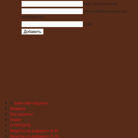
Имя
(обязательно)
Почта
(обязательно)
(не
публикуется)
Сайт
©
советский общепит
#Наверх
Все рецепты
Новое
О ПРОЕКТЕ
Рецепты по алфавиту (А-Р)
Рецепты по алфавиту (С-Я)