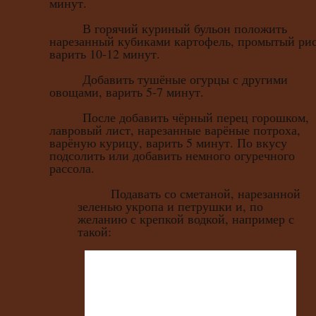
минут.
В горячий куриный бульон положить
нарезанный кубиками картофель, промытый рис
варить 10-12 минут.
Добавить тушёные огурцы с другими
овощами, варить 5-7 минут.
После добавить чёрный перец горошком,
лавровый лист, нарезанные варёные потроха,
варёную курицу, варить 5 минут. По вкусу
подсолить или добавить немного огуречного
рассола.
Подавать со сметаной, нарезанной
зеленью укропа и петрушки и, по
желанию с крепкой водкой, например с
такой: