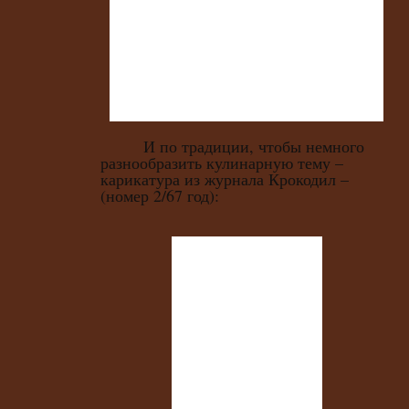
И по традиции, чтобы немного
разнообразить кулинарную тему –
карикатура из журнала Крокодил –
(номер 2/67 год):