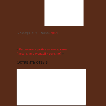
{
14 ноября, 2013
} {
Метки:
супы
}
«
Рассольник с рыбными консервами
Рассольник с курицей и ветчиной
»
Оставить отзыв