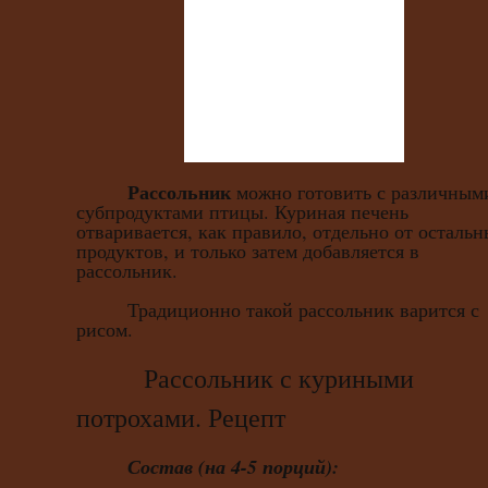
Рассольник
можно готовить с различным
субпродуктами птицы. Куриная печень
отваривается, как правило, отдельно от осталь
продуктов, и только затем добавляется в
рассольник.
Традиционно такой рассольник варится с
рисом.
Рассольник с куриными
потрохами. Рецепт
Состав (на 4-5 порций):