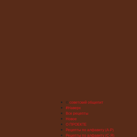
©
советский общепит
#Наверх
Все рецепты
Новое
О ПРОЕКТЕ
Рецепты по алфавиту (А-Р)
Рецепты по алфавиту (С-Я)