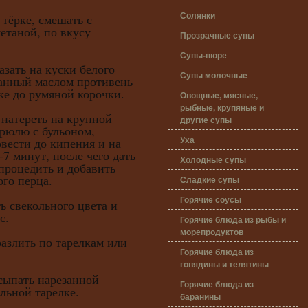
Солянки
 тёрке, смешать с
етаной, по вкусу
Прозрачные супы
Супы-пюре
ть на куски белого
Супы молочные
занный маслом противень
вке до румяной корочки.
Овощные, мясные,
рыбные, крупяные и
тереть на крупной
другие супы
трюлю с бульоном,
Уха
овести до кипения и на
-7 минут, после чего дать
Холодные супы
 процедить и добавить
го перца.
Сладкие супы
Горячие соусы
векольного цвета и
с.
Горячие блюда из рыбы и
морепродуктов
ить по тарелкам или
Горячие блюда из
говядины и телятины
ать нарезанной
Горячие блюда из
ельной тарелке.
баранины