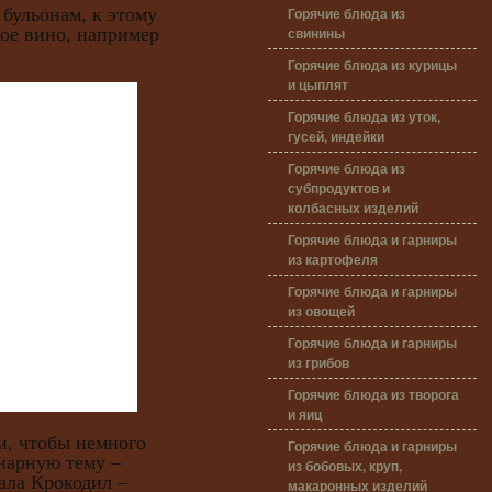
льонам, к этому
Горячие блюда из
ое вино, например
свинины
Горячие блюда из курицы
и цыплят
Горячие блюда из уток,
гусей, индейки
Горячие блюда из
субпродуктов и
колбасных изделий
Горячие блюда и гарниры
из картофеля
Горячие блюда и гарниры
из овощей
Горячие блюда и гарниры
из грибов
Горячие блюда из творога
и яиц
чтобы немного
Горячие блюда и гарниры
нарную тему –
из бобовых, круп,
ала Крокодил –
макаронных изделий