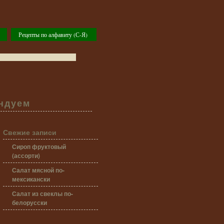
Рецепты по алфавиту (С-Я)
ндуем
Свежие записи
Сироп фруктовый
(ассорти)
Салат мясной по-
мексикански
Салат из свеклы по-
белорусски