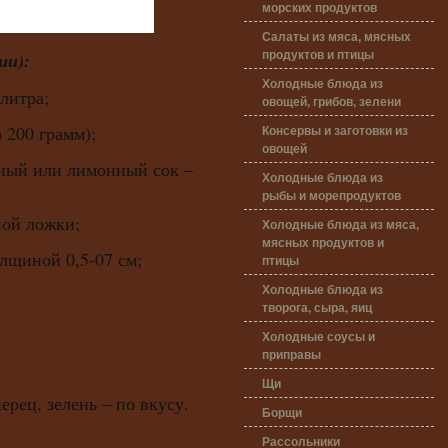
морских продуктов
Салаты из мяса, мясных
продуктов и птицы
ии):
Холодные блюда из
 литра;
овощей, грибов, зелени
Консервы и заготовки из
 200 грамм);
овощей
ный или лимонный сок –
Холодные блюда из
рыбы и морепродуктов
ной ложки;
Холодные блюда из мяса,
мясных продуктов и
олщиной 0,5-07 см;
птицы
Холодные блюда из
творога, сыра, яиц
Холодные соусы и
приправы
Щи
ерец, зелень – по вкусу.
Борщи
Рассольники