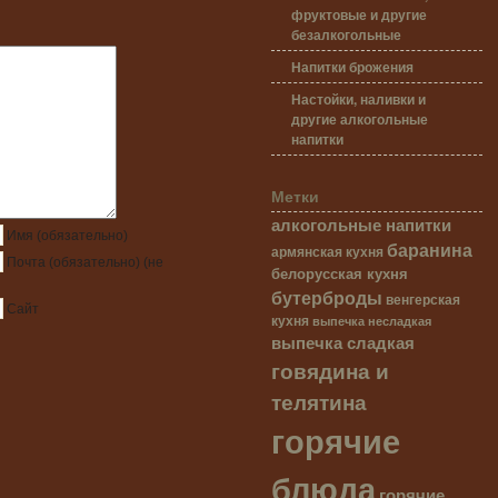
фруктовые и другие
безалкогольные
Напитки брожения
Настойки, наливки и
другие алкогольные
напитки
Метки
алкогольные напитки
Имя
(обязательно)
баранина
армянская кухня
Почта
(обязательно)
(не
белорусская кухня
бутерброды
венгерская
Сайт
кухня
выпечка несладкая
выпечка сладкая
говядина и
телятина
горячие
блюда
горячие