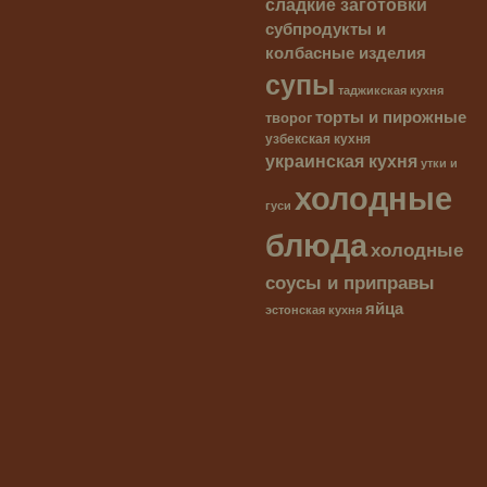
сладкие заготовки
субпродукты и
колбасные изделия
супы
таджикская кухня
торты и пирожные
творог
узбекская кухня
украинская кухня
утки и
холодные
гуси
блюда
холодные
соусы и приправы
яйца
эстонская кухня