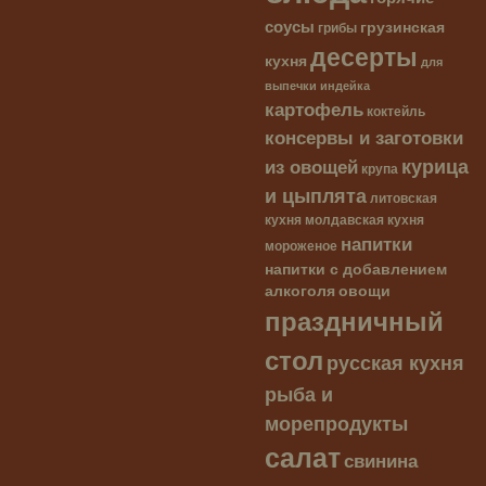
соусы
грузинская
грибы
десерты
кухня
для
выпечки
индейка
картофель
коктейль
консервы и заготовки
курица
из овощей
крупа
и цыплята
литовская
кухня
молдавская кухня
напитки
мороженое
напитки с добавлением
алкоголя
овощи
праздничный
стол
русская кухня
рыба и
морепродукты
салат
свинина