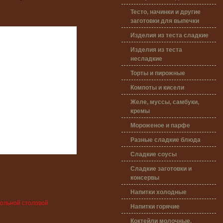
Тесто, начинки и другие
заготовки для выпечки
Изделия из теста сладкие
Изделия из теста
несладкие
Торты и пирожные
Компоты и кисели
Желе, муссы, самбуки,
кремы
Мороженое и парфе
Разные сладкие блюда
Сладкие соусы
Сладкие заготовки и
консервы
Напитки холодные
кольной столовой
Напитки горячие
Коктейли молочные,