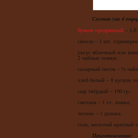
Состав (на 4 порц
бульон прозрачный
– 1,6
свекла – 1 шт. (примерно
уксус яблочный или вин
2 чайные ложки;
сахарный песок – ½ чай
хлеб белый – 8 кусков т
сыр твёрдый – 100 гр.;
сметана – 1 ст. ложка;
чеснок – 1 долька;
соль, молотый красный п
Приготовление: