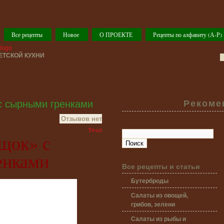
Все рецепты
Новое
О ПРОЕКТЕ
Рецепты по алфавиту (А-Р)
ТСКОЙ КУХНИ
с сырными гренками
Рекоме
Отзывов нет
Tweet
щок» с
енками
Все рецепты и статьи
Бутерброды
Салаты из овощей,
грибов, зелени
Салаты из рыбы и