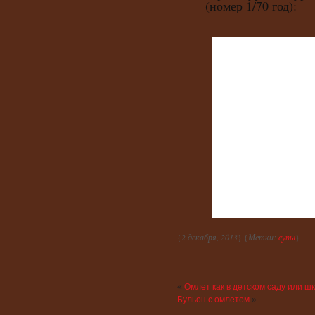
(номер 1/70 год):
{
2 декабря, 2013
} {
Метки:
супы
}
«
Омлет как в детском саду или ш
Бульон с омлетом
»