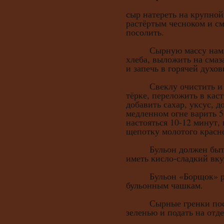
сыр натереть на крупной
растёртым чесноком и см
посолить.
Сырную массу намаза
хлеба, выложить на сма
и запечь в горячей духо
Свеклу очистить и на
тёрке, переложить в кас
добавить сахар, уксус, д
медленном огне варить 5
настояться 10-12 минут,
щепотку молотого красно
Бульон должен быть с
иметь кисло-сладкий вку
Бульон «Борщок» разл
бульонным чашкам.
Сырные гренки посып
зеленью и подать на отд