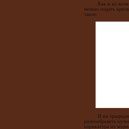
Как и ко всем бу
можно подать крепк
такое:
И по традиции, 
разнообразить кули
карикатура из журн