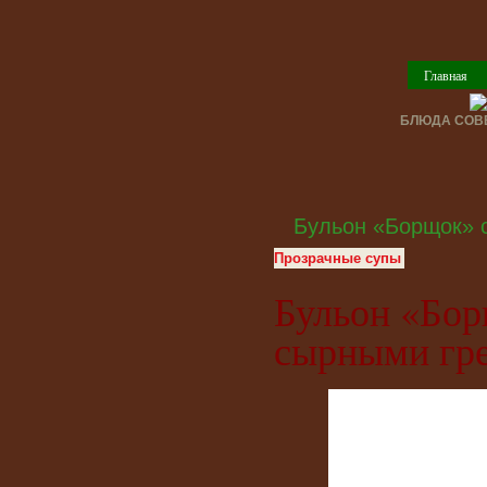
Главная
БЛЮДА СОВЕ
Бульон «Борщок» 
Прозрачные супы
Бульон «Бор
сырными гр