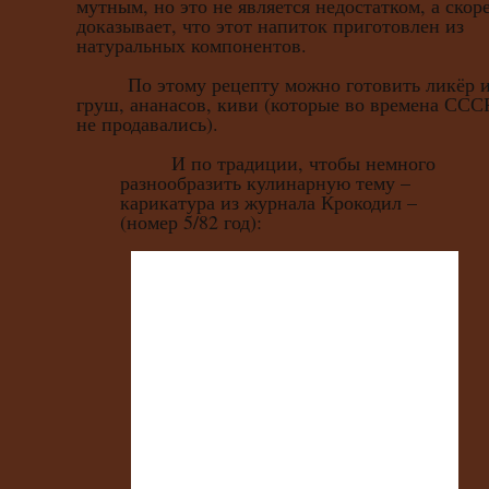
мутным, но это не является недостатком, а скор
доказывает, что этот напиток приготовлен из
натуральных компонентов.
По этому рецепту можно готовить ликёр и
груш, ананасов, киви (которые во времена ССС
не продавались).
И по традиции, чтобы немного
разнообразить кулинарную тему –
карикатура из журнала Крокодил –
(номер 5/82 год):