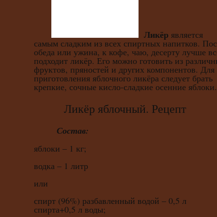
Ликёр
является
самым сладким из всех спиртных напитков. Пос
обеда или ужина, к кофе, чаю, десерту лучше вс
подходит ликёр. Его можно готовить из различ
фруктов, пряностей и других компонентов. Для
приготовления яблочного ликёра следует брать
крепкие, сочные кисло-сладкие осенние яблоки.
Ликёр яблочный. Рецепт
Состав:
яблоки – 1 кг;
водка – 1 литр
или
спирт (96%) разбавленный водой – 0,5 л
спирта+0,5 л воды;