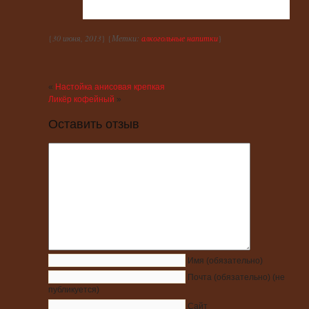
{
30 июня, 2013
} {
Метки:
алкогольные напитки
}
«
Настойка анисовая крепкая
Ликёр кофейный
»
Оставить отзыв
Имя
(обязательно)
Почта
(обязательно)
(не
публикуется)
Сайт