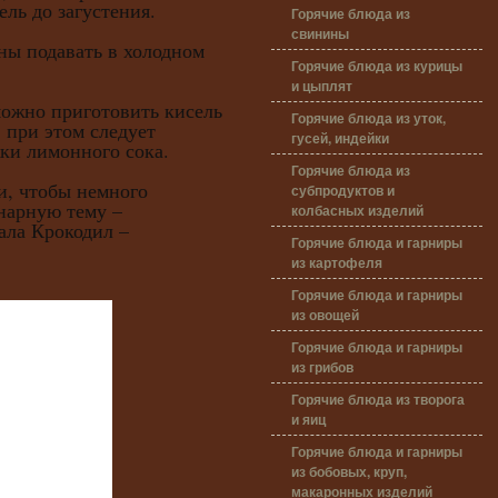
ель до загустения.
Горячие блюда из
свинины
подавать в холодном
Горячие блюда из курицы
и цыплят
но приготовить кисель
Горячие блюда из уток,
 при этом следует
гусей, индейки
ки лимонного сока.
Горячие блюда из
чтобы немного
субпродуктов и
нарную тему –
колбасных изделий
ала Крокодил –
Горячие блюда и гарниры
из картофеля
Горячие блюда и гарниры
из овощей
Горячие блюда и гарниры
из грибов
Горячие блюда из творога
и яиц
Горячие блюда и гарниры
из бобовых, круп,
макаронных изделий