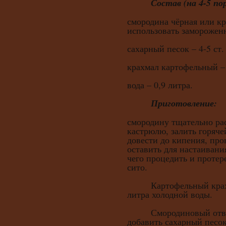
Состав (на 4-5 по
смородина чёрная или к
использовать замороженн
сахарный песок – 4-5 ст.
крахмал картофельный – 
вода – 0,9 литра.
Приготовление:
смородину тщательно ра
кастрюлю, залить горячей
довести до кипения, про
оставить для настаивани
чего процедить и протере
сито.
Картофельный крахма
литра холодной воды.
Смородиновый отвар 
добавить сахарный песо