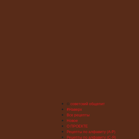
©
советский общепит
#Наверх
Все рецепты
Новое
О ПРОЕКТЕ
Рецепты по алфавиту (А-Р)
Рецепты по алфавиту (С-Я)