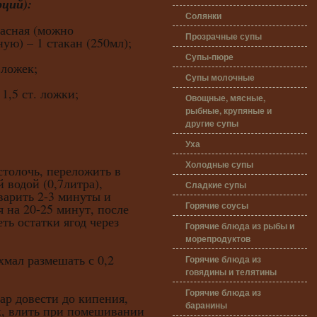
рций):
Солянки
расная (можно
Прозрачные супы
ую) – 1 стакан (250мл);
Супы-пюре
 ложек;
Супы молочные
1,5 ст. ложки;
Овощные, мясные,
рыбные, крупяные и
другие супы
Уха
Холодные супы
столочь, переложить в
 водой (0,7литра),
Сладкие супы
варить 2-3 минуты и
Горячие соусы
я на 20-25 минут, после
ть остатки ягод через
Горячие блюда из рыбы и
морепродуктов
л размешать с 0,2
Горячие блюда из
говядины и телятины
Горячие блюда из
довести до кипения,
баранины
к, влить при помешивании