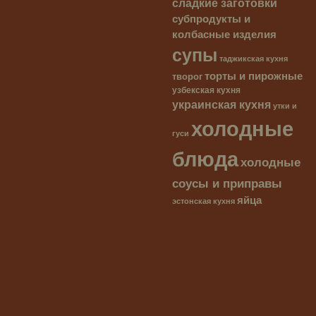
сладкие заготовки
субпродукты и
колбасные изделия
супы
таджикская кухня
торты и пирожные
творог
узбекская кухня
украинская кухня
утки и
холодные
гуси
блюда
холодные
соусы и приправы
яйца
эстонская кухня