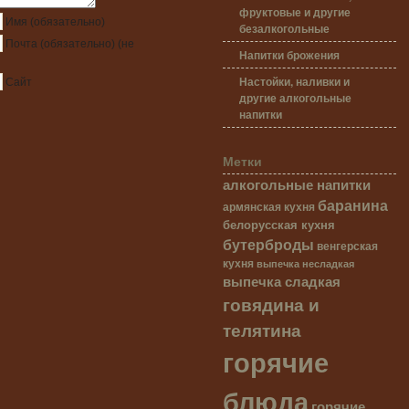
фруктовые и другие
Имя
(обязательно)
безалкогольные
Почта
(обязательно)
(не
Напитки брожения
Настойки, наливки и
Сайт
другие алкогольные
напитки
Метки
алкогольные напитки
баранина
армянская кухня
белорусская кухня
бутерброды
венгерская
кухня
выпечка несладкая
выпечка сладкая
говядина и
телятина
горячие
блюда
горячие