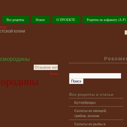
Все рецепты
Новое
О ПРОЕКТЕ
Рецепты по алфавиту (А-Р)
ТСКОЙ КУХНИ
 смородины
Рекоме
Отзывов нет
Tweet
мородины
Все рецепты и статьи
Бутерброды
Салаты из овощей,
грибов, зелени
Салаты из рыбы и