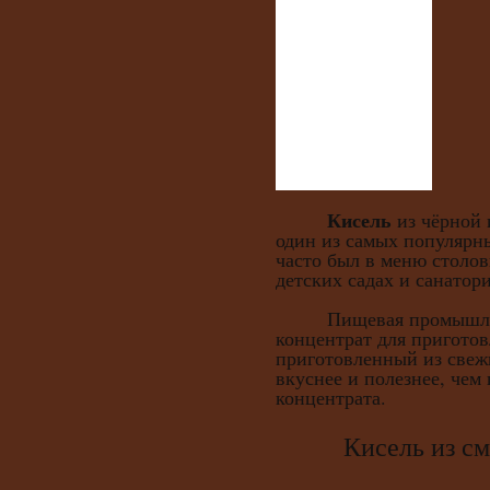
Кисель
из чёрной 
один из самых популярны
часто был в меню столов
детских садах и санатори
Пищевая промышленн
концентрат для приготов
приготовленный из свеж
вкуснее и полезнее, чем
концентрата.
Кисель из смор