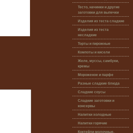
Тесто, начинки и другие
заготовки для выпечки
Изделия из теста сладкие
Изделия из теста
несладкие
Торты и пирожные
Компоты и кисели
Желе, муссы, самбуки,
кремы
Мороженое и парфе
Разные сладкие блюда
Сладкие соусы
Сладкие заготовки и
консервы
Напитки холодные
Напитки горячие
Коктейли молочные,