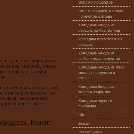
морских продуктов
Салаты из мяса, мясных
продуктов и птицы
Холодные блюда из
овощей, грибов, зелени
Консервы и заготовки из
овощей
Холодные блюда из
рыбы и морепродуктов
или красной смородины –
х видов киселей, очень
Холодные блюда из мяса,
ых и кафе, а также в
мясных продуктов и
ях.
птицы
ость выпускала сухой
Холодные блюда из
ления такого киселя, но
творога, сыра, яиц
их ягод, несомненно,
Холодные соусы и
 приготовленный из
приправы
Щи
одины. Рецепт
Борщи
Рассольники