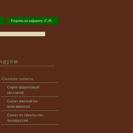
Рецепты по алфавиту (С-Я)
ндуем
Свежие записи
Сироп фруктовый
(ассорти)
Салат мясной по-
мексикански
Салат из свеклы по-
белорусски