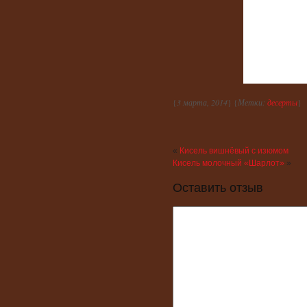
{
3 марта, 2014
} {
Метки:
десерты
}
«
Кисель вишнёвый с изюмом
Кисель молочный «Шарлот»
»
Оставить отзыв