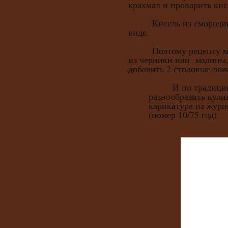
крахмал и проварить кис
Кисель из смородины 
виде.
Поэтому рецепту мож
из черники или малины,
добавить 2 столовые лож
И по традиции, 
разнообразить кули
карикатура из журн
(номер 10/75 год):