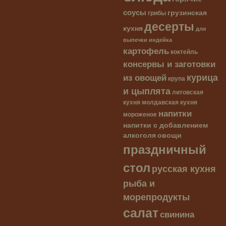
соусы
грузинская
грибы
десерты
кухня
для
выпечки
индейка
картофель
коктейль
консервы и заготовки
курица
из овощей
крупа
и цыплята
литовская
кухня
молдавская кухня
напитки
мороженое
напитки с добавлением
алкоголя
овощи
праздничный
стол
русская кухня
рыба и
морепродукты
салат
свинина