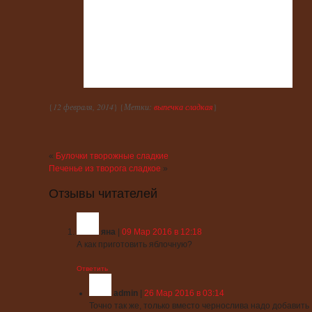
{
12 февраля, 2014
} {
Метки:
выпечка сладкая
}
«
Булочки творожные сладкие
Печенье из творога сладкое
»
Отзывы читателей
яна
|
09 Мар 2016 в 12:18
А как приготовить яблочную?
Ответить
admin
|
26 Мар 2016 в 03:14
Точно так же, только вместо чернослива надо добавить