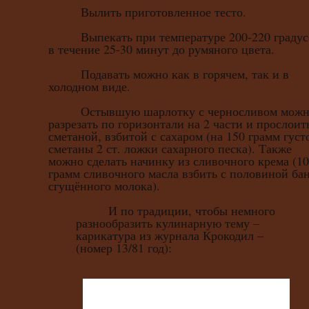
Вылить приготовленное тесто.
Выпекать при температуре 200-220 градус
в течение 25-30 минут до румяного цвета.
Подавать можно как в горячем, так и в
холодном виде.
Остывшую шарлотку с черносливом можн
разрезать по горизонтали на 2 части и прослоит
сметаной, взбитой с сахаром (на 150 грамм густ
сметаны 2 ст. ложки сахарного песка). Также
можно сделать начинку из сливочного крема (1
грамм сливочного масла взбить с половиной ба
сгущённого молока).
И по традиции, чтобы немного
разнообразить кулинарную тему –
карикатура из журнала Крокодил –
(номер 13/81 год):