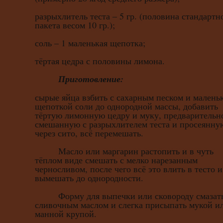
разрыхлитель теста – 5 гр. (половина стандартн
пакета весом 10 гр.);
соль – 1 маленькая щепотка;
тёртая цедра с половины лимона.
Приготовление:
сырые яйца взбить с сахарным песком и малень
щепоткой соли до однородной массы, добавить
тёртую лимонную цедру и муку, предварительн
смешанную с разрыхлителем теста и просеянну
через сито, всё перемешать.
Масло или маргарин растопить и в чуть
тёплом виде смешать с мелко нарезанным
черносливом, после чего всё это влить в тесто и
вымешать до однородности.
Форму для выпечки или сковороду смазат
сливочным маслом и слегка присыпать мукой и
манной крупой.