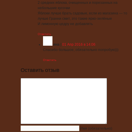
2 средних яблока, очищенных и порезанных на
небольшие кусочки
Яблоки лучше брать садовые, если из магазина — то
лучше Гранни смит, это такие ярко-зелёные
И лимонную цедру не добавлять
Ответить
яна
|
01 Апр 2016 в 14:06
Спасибо большое, обязательно попробую)))
Ответить
Оставить отзыв
Имя
(обязательно)