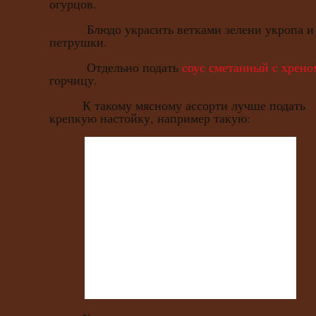
огурцов.
Блюдо украсить ветками зелени укропа и
петрушки.
Отдельно подать
соус сметанный с хрено
горчицу.
К такому мясному ассорти лучше подать
крепкую настойку, например такую: