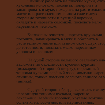
Свинину разрезать на плоские куски, отб
кухонным молотком, посолить, поперчить и
запанировать в муке, пожарить на растительном
масле или растопленном свином сале с двух
сторон до готовности и румяной корочки,
охладить и нарезать соломкой, посыпать мелко
нарезанным чесноком.
Баклажаны очистить, нарезать кружками,
посолить, запанировать в муке и обжарить в
растительном масле или свином сале с двух сто
до готовности, посыпать мелко нарезанным
укропом и чесноком.
На одной стороне большого овального бл
выложить по отдельности кусочки курицы
(поджаренной стороной кверху), порезанный
тонкими кусками варёный язык, ломтики жарен
свинины, тонкие ломтики солёного свиного сал
(шпика).
С другой стороны блюда выложить свеклу
нарезанную тонкими кусками, жареные
баклажаны, зелёный горошек, круглые ломтики
солёных, малосольных или маринованных