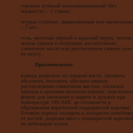
горошек зелёный консервированный (без
жидкости) – 1 стакан;
огурцы солёные, маринованные или малосольн
– 3 шт.;
соль, молотый чёрный и красный перец, чеснок
зелень укропа и петрушки, растительное,
сливочное масло или растопленное свиное сало
по вкусу.
Приготовление:
курицу разрезать по грудной кости, промыть,
обсушить, посолить, обильно смазать
растопленным сливочным маслом, посыпать
чёрным и красным молотым перцем, переложит
форму для запекания и жарить в духовке при
температуре 180-200С до готовности и
образования коричневой поджаристой корочки.
Готовую курицу охладить и аккуратно освободи
от костей, разрезая мясо с поджаристой корочко
на небольшие куски.