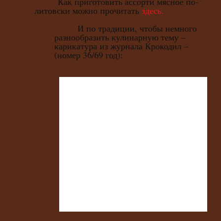
Как приготовить ассорти мясное по-
литовски можно прочитать
здесь.
И по традиции, чтобы немного
разнообразить кулинарную тему –
карикатура из журнала Крокодил –
(номер 36/69 год):