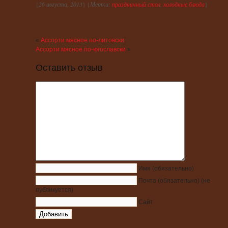
{
26 августа, 2013
} {
Метки:
праздничный стол
,
холодные блюда
}
«
Ассорти мясное по-литовски
Ассорти мясное по-югославски
»
Оставить отзыв
Имя
(обязательно)
Почта
(обязательно)
(не
публикуется)
Сайт