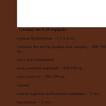
Состав (на 8-10 порций):
курица бройлерная – 1,3-1,4 кг;
свинина без кости (шейка или окорок) – 600-70
гр.;
мука для панировки;
язык говяжий варёный – 400-500 гр.;
сало солёное – 200-250 гр.;
гарнир:
свекла варёная (небольшого размера) – 2 шт.;
баклажаны – 2 шт.;