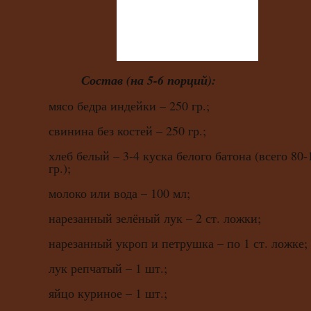
Состав (на 5-6 порций):
мясо бедра индейки – 250 гр.;
свинина без костей – 250 гр.;
хлеб белый – 3-4 куска белого батона (всего 80-
гр.);
молоко или вода – 100 мл;
нарезанный зелёный лук – 2 ст. ложки;
нарезанный укроп и петрушка – по 1 ст. ложке;
лук репчатый – 1 шт.;
яйцо куриное – 1 шт.;