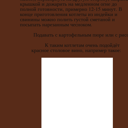
крышкой и дожарить на медленном огне до
полной готовности, примерно 12-15 минут. В
конце приготовления котлеты из индейки и
свинины можно полить густой сметаной и
посыпать нарезанным чесноком.
Подавать с картофельным пюре или с рис
К таким котлетам очень подойдёт
красное столовое вино, например такое: