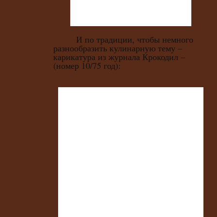
И по традиции, чтобы немного
разнообразить кулинарную тему –
карикатура из журнала Крокодил –
(номер 10/75 год):