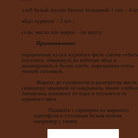
хлеб белый (куски батона толщиной 1 см) – 4 шт
яйцо куриное – 2 шт.;
соль, масло для жарки – по вкусу.
Приготовление:
порционные куски куриного филе слегка отбить
посолить, обмакнуть во взбитые яйца и
запанировать в белом хлебе, нарезанном очень
тонкой соломкой.
Жарить до готовности в разогретом масле
сковороду крышкой не накрывать, иначе хлебна
панировка намокнет от пара и отслоится от
куриного мяса.
Подавать с гарниром из жареного
картофеля и столовым белым вином,
например с таким: