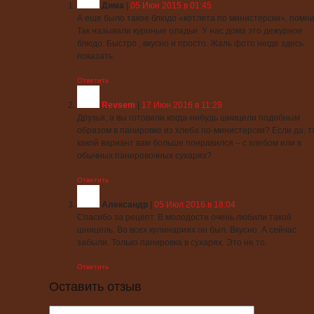
Дима
|
05 Июн 2015 в 01:45
А еще было такое блюдо «котлета по министерски», помн
Так называли куриные оладьи. У нас дома это дежурное
блюдо. Быстро , вкусно и просто. Жаль фото негде здесь
показать.
Ответить
Revsem
|
17 Июн 2016 в 11:29
Друзья, а вы готовили когда-нибудь шницели подобным
образом в панировке из хлеба по-министерски? Если да, т
какой вариант вам больше понравился – с хлебом или в
обычных панировочных сухарях?
Ответить
Александр
|
05 Июл 2016 в 18:04
Спасибо за рецепт. В молодости очень любили такой
шницель. Во всех кулинариях он был. Вкусно. А сейчас
забыли. Только панировка в сухарях. Это не то.
Ответить
Оставить отзыв