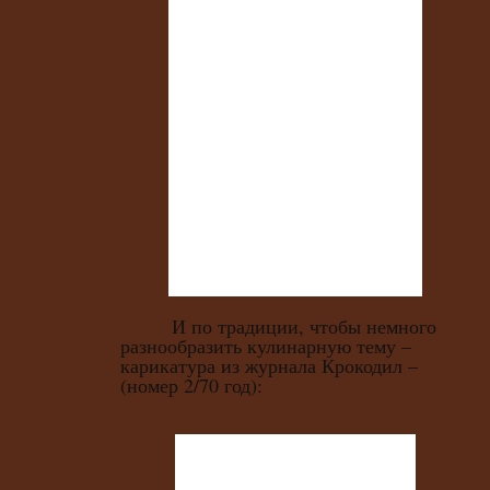
И по традиции, чтобы немного
разнообразить кулинарную тему –
карикатура из журнала Крокодил –
(номер 2/70 год):