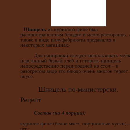
Шницель
из куриного филе был
распространённым блюдом в меню ресторанов, 
также в виде полуфабриката продавался в
некоторых магазинах.
Для панировки следует использовать мелк
нарезанный белый хлеб и готовить шницель
непосредственно перед подачей на стол – в
разогретом виде это блюдо очень многое теряет 
вкусе.
Шницель по-министерски.
Рецепт
Состав (на 4 порции):
куриное филе (белое мясо, порционные куски) –
шт.;