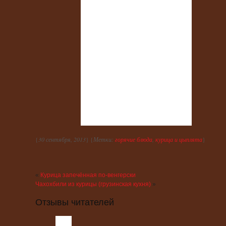
{
30 сентября, 2013
} {
Метки:
горячие блюда
,
курица и цыплята
}
«
Курица запечённая по-венгерски
Чахохбили из курицы (грузинская кухня)
»
Отзывы читателей