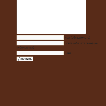
Имя
(обязательно)
Почта
(обязательно)
(не
публикуется)
Сайт