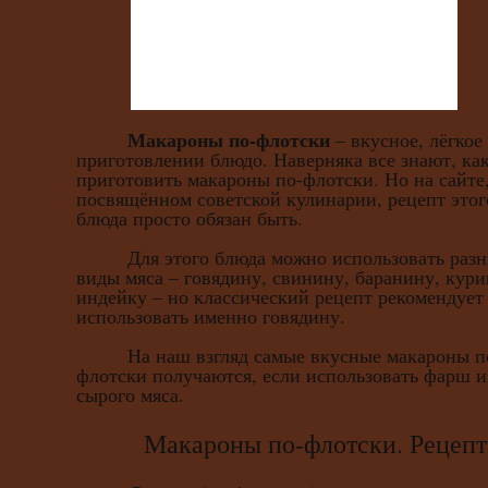
Макароны по-флотски
– вкусное, лёгкое
приготовлении блюдо. Наверняка все знают, ка
приготовить макароны по-флотски. Но на сайте
посвящённом советской кулинарии, рецепт этог
блюда просто обязан быть.
Для этого блюда можно использовать разн
виды мяса – говядину, свинину, баранину, кури
индейку – но классический рецепт рекомендует
использовать именно говядину.
На наш взгляд самые вкусные макароны п
флотски получаются, если использовать фарш и
сырого мяса.
Макароны по-флотски. Рецепт