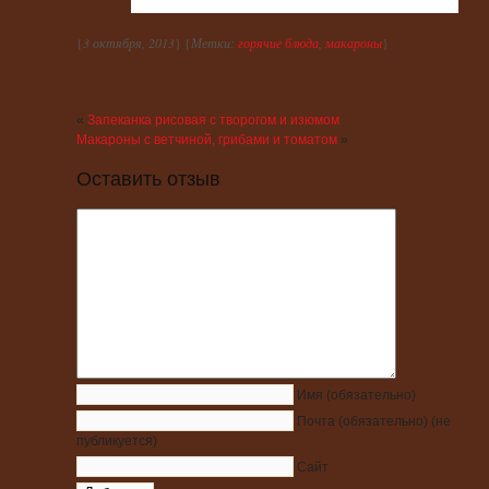
{
3 октября, 2013
} {
Метки:
горячие блюда
,
макароны
}
«
Запеканка рисовая с творогом и изюмом
Макароны с ветчиной, грибами и томатом
»
Оставить отзыв
Имя
(обязательно)
Почта
(обязательно)
(не
публикуется)
Сайт