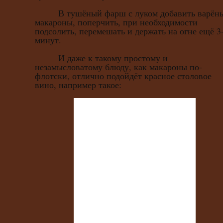
В тушёный фарш с луком добавить варён
макароны, поперчить, при необходимости
подсолить, перемешать и держать на огне ещё 3
минут.
И даже к такому простому и
незамысловатому блюду, как макароны по-
флотски, отлично подойдёт красное столовое
вино, например такое: