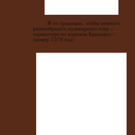
И по традиции, чтобы немного
разнообразить кулинарную тему –
карикатура из журнала Крокодил –
(номер 12/76 год):