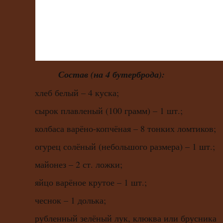
Состав (на 4 бутерброда):
хлеб белый – 4 куска;
сырок плавленый (100 грамм) – 1 шт.;
колбаса варёно-копчёная – 8 тонких ломтиков;
огурец солёный (небольшого размера) – 1 шт.;
майонез – 2 ст. ложки;
яйцо варёное крутое – 1 шт.;
чеснок – 1 долька;
рубленный зелёный лук, клюква или брусника