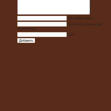
Имя
(обязательно)
Почта
(обязательно)
(не
публикуется)
Сайт