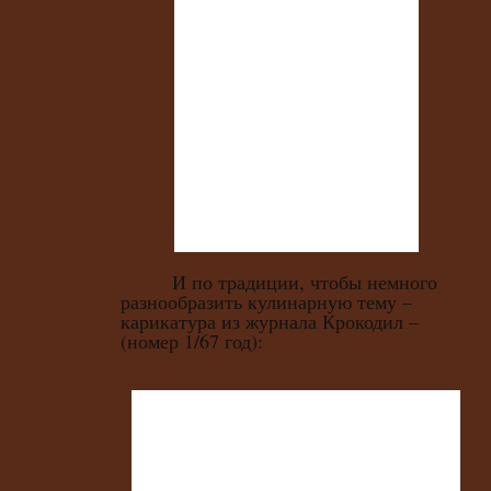
И по традиции, чтобы немного
разнообразить кулинарную тему –
карикатура из журнала Крокодил –
(номер 1/67 год):