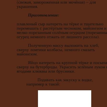
(свежая, замороженная или мочёная) – для
украшения.
Приготовление:
плавленый сыр натереть на тёрке и тщательно
перемешать с растёртым чесноком, майонезом и
мелко порезанным солёным огурцом (порезанн
огурец немного отжать от лишнего рассола).
Полученную массу выложить на хлеб,
сверху ломтики колбасы, немного смазать
майонезом.
Яйцо натереть на крупной тёрке и посыпа
сверху на бутерброды. Украсить зелёным луком 
ягодами клюквы или брусники.
Подавать как закуску к водке,
например к такой: