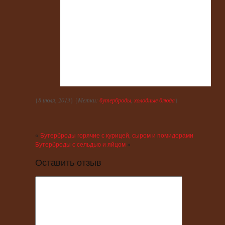
{
8 июля, 2013
} {
Метки:
бутерброды
,
холодные блюда
}
«
Бутерброды горячие с курицей, сыром и помидорами
Бутерброды с сельдью и яйцом
»
Оставить отзыв