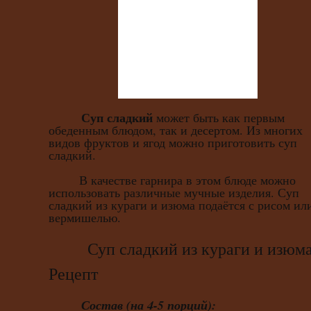
Суп сладкий
может быть как первым
обеденным блюдом, так и десертом. Из многих
видов фруктов и ягод можно приготовить суп
сладкий.
В качестве гарнира в этом блюде можно
использовать различные мучные изделия. Суп
сладкий из кураги и изюма подаётся с рисом ил
вермишелью.
Суп сладкий из кураги и изюма
Рецепт
Состав (на 4-5 порций):