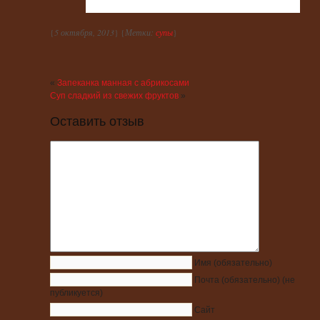
{
5 октября, 2013
} {
Метки:
супы
}
«
Запеканка манная с абрикосами
Суп сладкий из свежих фруктов
»
Оставить отзыв
Имя
(обязательно)
Почта
(обязательно)
(не
публикуется)
Сайт