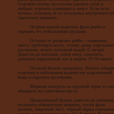
отделить голову (из головы удалить глаза и
жабры), отрезать плавники и хвост. Если есть
печень, отделить её от остальных внутренносте
тщательно промыть.
Острым ножом вырезать филе рыбы и
нарезать его небольшими кусками.
Остатки от разделки рыбы – плавники,
хвост, хребтовую кость, голову, кожу переложит
кастрюлю, залить холодной водой (2 литра).
Довести до кипения, снять пену, посолить,
добавить нарезанный лук и варить 25-30 минут.
Готовый бульон процедить. Печень отвари
отдельно в небольшом количестве подсоленной
воды и нарезать кусочками.
Морковь натереть на крупной тёрке и сле
обжарить на сливочном масле.
Процеженный бульон довести до кипения
положить обжаренную морковь, куски филе
налима, лавровый лист, чёрный перец горошком
варить на медленном огне 10-12 минут. В конце