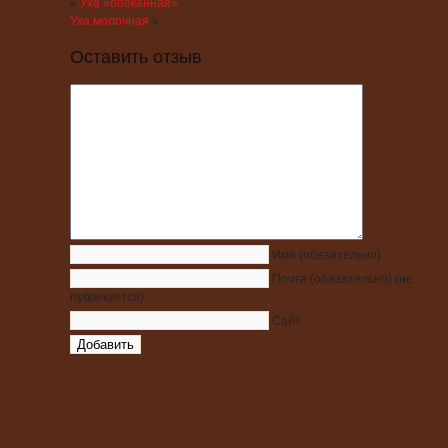
«
Уха «опеканная»
Уха молочная
»
Оставить отзыв
Имя
(обязательно)
Почта
(обязательно)
(не
публикуется)
Сайт