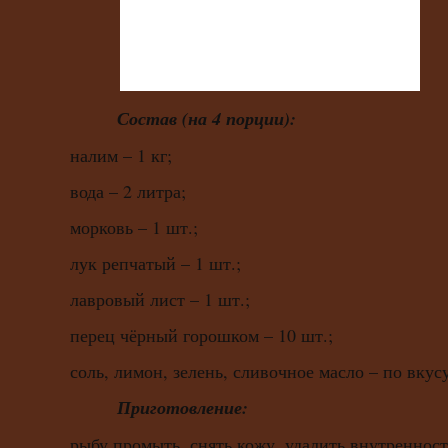
Состав (на 4 порции):
налим – 1 кг;
вода – 2 литра;
морковь – 1 шт.;
лук репчатый – 1 шт.;
лавровый лист – 1 шт.;
перец чёрный горошком – 10 шт.;
соль, лимон, зелень, сливочное масло – по вкусу
Приготовление:
рыбу промыть, снять кожу, удалить внутренност