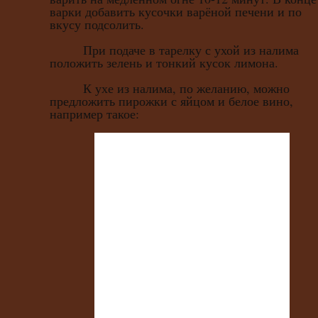
варки добавить кусочки варёной печени и по
вкусу подсолить.
При подаче в тарелку с ухой из налима
положить зелень и тонкий кусок лимона.
К ухе из налима, по желанию, можно
предложить пирожки с яйцом и белое вино,
например такое: