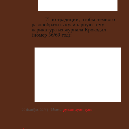
И по традиции, чтобы немного
разнообразить кулинарную тему –
карикатура из журнала Крокодил –
(номер 36/69 год):
{
20 декабря, 2013
} {
Метки:
русская кухня
,
супы
}