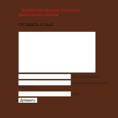
«
Запеканка картофельная по-венгерски
Джем из вишни с яблоками
»
Оставить отзыв
Имя
(обязательно)
Почта
(обязательно)
(не
публикуется)
Сайт