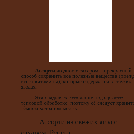
Ассорти
ягодное с сахаром – прекрасный
способ сохранить все полезные вещества (преж
всего витамины), которые содержатся в свежих
ягодах.
Эта сладкая заготовка не подвергается
тепловой обработке, поэтому её следует хранит
тёмном холодном месте.
Ассорти из свежих ягод с
сахаром. Рецепт