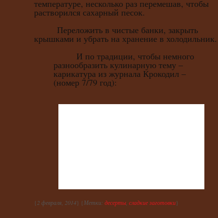
температуре, несколько раз перемешав, чтобы
растворился сахарный песок.
Переложить в чистые банки, закрыть
крышками и убрать на хранение в холодильник.
И по традиции, чтобы немного
разнообразить кулинарную тему –
карикатура из журнала Крокодил –
(номер 7/79 год):
{
2 февраля, 2014
} {
Метки:
десерты
,
сладкие заготовки
}