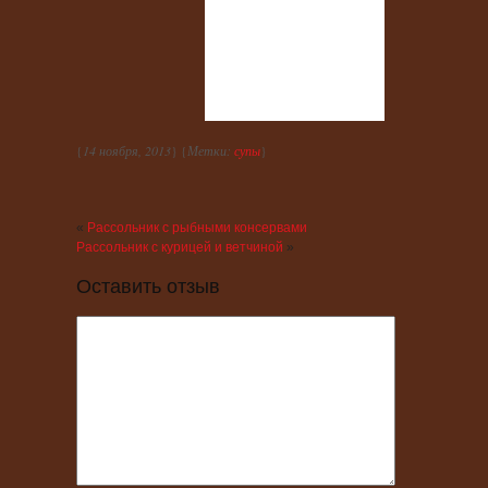
{
14 ноября, 2013
} {
Метки:
супы
}
«
Рассольник с рыбными консервами
Рассольник с курицей и ветчиной
»
Оставить отзыв