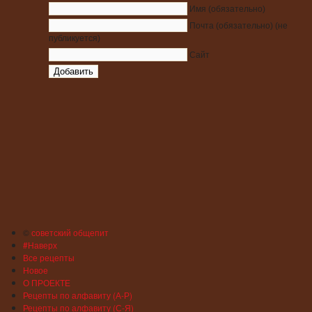
Имя
(обязательно)
Почта
(обязательно)
(не
публикуется)
Сайт
©
советский общепит
#Наверх
Все рецепты
Новое
О ПРОЕКТЕ
Рецепты по алфавиту (А-Р)
Рецепты по алфавиту (С-Я)