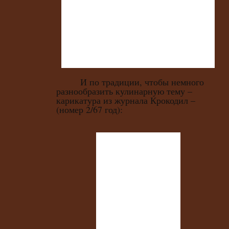
И по традиции, чтобы немного
разнообразить кулинарную тему –
карикатура из журнала Крокодил –
(номер 2/67 год):