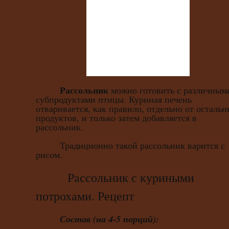
Рассольник
можно готовить с различным
субпродуктами птицы. Куриная печень
отваривается, как правило, отдельно от осталь
продуктов, и только затем добавляется в
рассольник.
Традиционно такой рассольник варится с
рисом.
Рассольник с куриными
потрохами. Рецепт
Состав (на 4-5 порций):