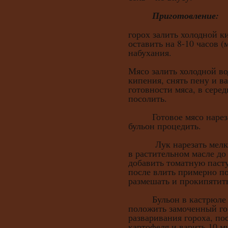
Приготовление:
горох залить холодной ки
оставить на 8-10 часов (
набухания.
Мясо залить холодной вод
кипения, снять пену и в
готовности мяса, в сере
посолить.
Готовое мясо нарезат
бульон процедить.
Лук нарезать мелким
в растительном масле до 
добавить томатную пасту
после влить примерно по
размешать и прокипятит
Бульон в кастрюле до
положить замоченный гор
разваривания гороха, по
картофеля и варить 10 м