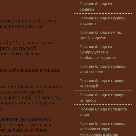
Горячие блюда из
свинины
Горячие блюда из курицы
пячёной водой (0,5 л) и
и цыплят
можно на ночь) для
Горячие блюда из уток,
гусей, индейки
ой (2,5 л), довести до
Горячие блюда из
арить до полной
субпродуктов и
дине варки бульон
колбасных изделий
Горячие блюда и гарниры
ь небольшими кусками,
из картофеля
Горячие блюда и гарниры
и кубиками и обжарить
из овощей
золотистого цвета,
Горячие блюда и гарниры
, жарить ещё 1-2 минуты,
из грибов
ловину стакана бульона,
ь.
Горячие блюда из творога
и яиц
вести до кипения и
Горячие блюда и гарниры
ох и варить до начала
из бобовых, круп,
сле добавить кубики
макаронных изделий
инут, после этого