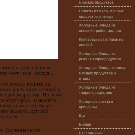
морских продуктов
Салаты из мяса, мясных
продуктов и птицы
Холодные блюда из
овощей, грибов, зелени
Консервы и заготовки из
овощей
Холодные блюда из
рыбы и морепродуктов
овится с добавлением
Холодные блюда из мяса,
тся «нут» или «нохуд».
мясных продуктов и
птицы
о можно купить на
Холодные блюда из
зинах восточных специй и
творога, сыра, яиц
е супермаркетов. Но если
ти этот горох, заменяйте
Холодные соусы и
хом, и хотя это будет
приправы
ого рецепта, суп всё
вкусным.
Щи
Борщи
(армянская
Рассольники