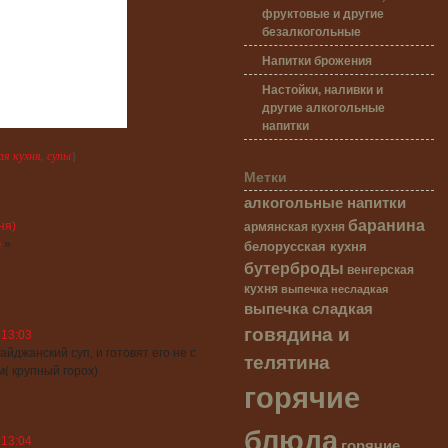
фруктовые и другие
безалкогольные
Напитки брожения
Настойки, наливки и
другие алкогольные
напитки
ая кухня
,
супы
}
Метки
алкогольные напитки
баранина
армянская кухня
ня)
белорусская кухня
ю
»
бутерброды
венгерская
кухня
выпечка несладкая
выпечка сладкая
говядина и
 13:03
джанский суп, и готовят его не с
телятина
м( крупный горох)
горячие
блюда
горячие
 13:04