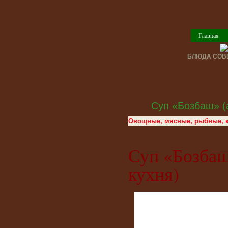
Главная
БЛЮДА СОВЕ
Суп «Бозбаш» (
Овощные, мясные, рыбные, к
Суп «Бозбаш
кухня)