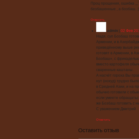
Проц прощения, ошибка ,,,
безбашенные , а бозбаш. :)
Ответить
admin
|
02 Фев 20
Надя, суп Бозбаш готов
Армении, и в Азербайджа
приведённому выше рец
готовят в Армении, в 
Бозбаш», с фрикаделька
вместо картофеля обыч
сваренные каштаны.
А насчёт гороха Вы пра
нут (нохуд) трудно было
в Средней Азии, и на 
обычно готовили с обы
если умеете обращаться
же Бозбаш готовить с н
С уважением Дмитрий
Ответить
Оставить отзыв