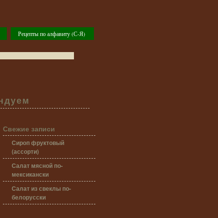
Рецепты по алфавиту (С-Я)
ндуем
Свежие записи
Сироп фруктовый
(ассорти)
Салат мясной по-
мексикански
Салат из свеклы по-
белорусски