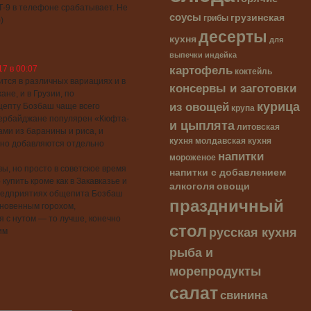
Т-9 в телефоне срабатывает. Не
соусы
грузинская
грибы
)
десерты
кухня
для
выпечки
индейка
картофель
17 в 00:07
коктейль
ится в различных вариациях и в
консервы и заготовки
не, и в Грузии, по
курица
из овощей
епту Бозбаш чаще всего
крупа
Азербайджане популярен «Кюфта-
и цыплята
литовская
ми из баранины и риса, и
кухня
молдавская кухня
но добавляются отдельно
напитки
мороженое
вы, но просто в советское время
напитки с добавлением
 купить кроме как в Закавказье и
алкоголя
овощи
предприятиях общепита Бозбаш
праздничный
кновенным горохом,
 с нутом — то лучше, конечно
стол
русская кухня
им
рыба и
морепродукты
салат
свинина