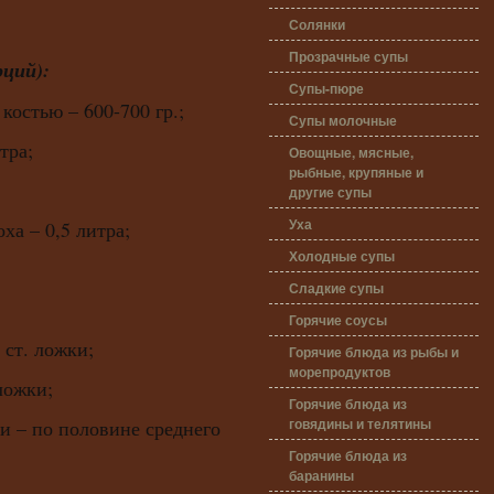
Солянки
Прозрачные супы
рций):
Супы-пюре
костью – 600-700 гр.;
Супы молочные
тра;
Овощные, мясные,
рыбные, крупяные и
другие супы
Уха
оха – 0,5 литра;
Холодные супы
Сладкие супы
Горячие соусы
 ст. ложки;
Горячие блюда из рыбы и
морепродуктов
 ложки;
Горячие блюда из
говядины и телятины
и – по половине среднего
Горячие блюда из
баранины