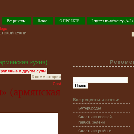
Все рецепты
Новое
О ПРОЕКТЕ
Рецепты по алфавиту (А-Р)
ТСКОЙ КУХНИ
армянская кухня)
Рекоме
рупяные и другие супы
3 комментария
Tweet
» (армянская
Все рецепты и статьи
Бутерброды
Салаты из овощей,
грибов, зелени
Салаты из рыбы и