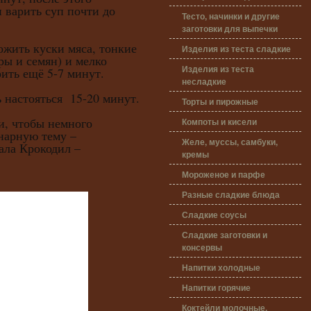
и варить суп почти до
Тесто, начинки и другие
заготовки для выпечки
ть куски мяса, тонкие
Изделия из теста сладкие
ры и семян) и мелко
Изделия из теста
рить ещё 5-7 минут.
несладкие
астояться 15-20 минут.
Торты и пирожные
чтобы немного
Компоты и кисели
нарную тему –
Желе, муссы, самбуки,
ала Крокодил –
кремы
Мороженое и парфе
Разные сладкие блюда
Сладкие соусы
Сладкие заготовки и
консервы
Напитки холодные
Напитки горячие
Коктейли молочные,