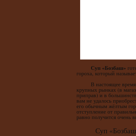
Суп
«Бозбаш»
гот
гороха, который называе
В настоящее время ег
крупных рынках (в мага
приправ) и в большинств
вам не удалось приобрес
его обычным жёлтым горо
отступление от правильн
равно получится очень 
Суп «Бозбаш» 