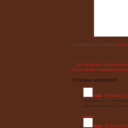
{
6 сентября, 2013
} {
Метки:
армянск
«
Суп «Чихиртма» (грузинская кух
Суп из курицы с зелёной фасоль
Отзывы читателей
Надя
|
28 Янв 2017 в
Безбашенные — это азербай
обычным горохом, а с нуто
Ответить
Надя
|
28 Янв 2017 в