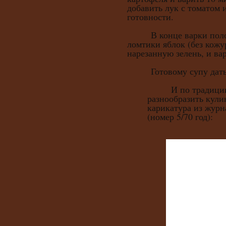
добавить лук с томатом 
готовности.
В конце варки положи
ломтики яблок (без кожу
нарезанную зелень, и ва
Готовому супу дать н
И по традиции, 
разнообразить кули
карикатура из журн
(номер 5/70 год):