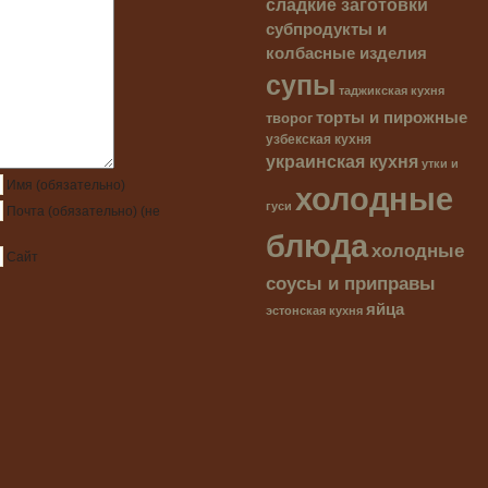
сладкие заготовки
субпродукты и
колбасные изделия
супы
таджикская кухня
торты и пирожные
творог
узбекская кухня
украинская кухня
утки и
холодные
Имя
(обязательно)
гуси
Почта
(обязательно)
(не
блюда
холодные
Сайт
соусы и приправы
яйца
эстонская кухня