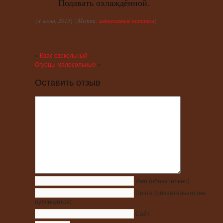
Подавать охлаждённой.
{
4 июня, 2013
} {
Метки:
алкогольные напитки
}
«
Квас свекольный
Огурцы малосольные
»
Оставить отзыв
Имя
(обязательно)
Почта
(обязательно)
(не
публикуется)
Сайт