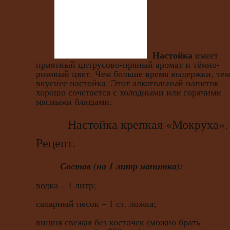
Настойка
имеет
приятный цитрусово-пряный аромат и тёмно-
розовый цвет. Чем больше время выдержки, тем
вкуснее настойка. Этот алкогольный напиток
хорошо сочетается с холодными или горячими
мясными блюдами.
Настойка крепкая «Мокруха».
Рецепт.
Состав (на 1 литр напитка):
водка – 1 литр;
сахарный песок – 1 ст. ложка;
вишня свежая без косточек (можно брать