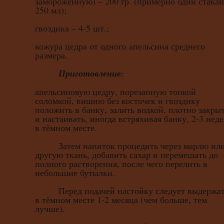
замороженную) – 200 гр. (примерно один стакан
250 мл);
гвоздика – 4-5 шт.;
кожура цедра от одного апельсина среднего
размера.
Приготовление:
апельсиновую цедру, порезанную тонкой
соломкой, вишню без косточек и гвоздику
положить в банку, залить водкой, плотно закры
и настаивать, иногда встряхивая банку, 2-3 нед
в тёмном месте.
Затем напиток процедить через марлю ил
другую ткань, добавить сахар и перемешать до
полного растворения, после чего перелить в
небольшие бутылки.
Перед подачей настойку следует выдержа
в тёмном месте 1-2 месяца (чем больше, тем
лучше).