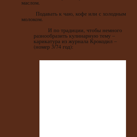
маслом.
Подавать к чаю, кофе или с холодным
молоком.
И по традиции, чтобы немного
разнообразить кулинарную тему –
карикатура из журнала Крокодил –
(номер 3/74 год):