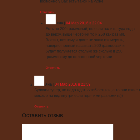
возможно у Вас есть такой на кухне
Ответить
яна
|
04 Мар 2016 в 22:04
Есть но 200 граммовый, но если налить туда воды
до верху, выше чёрточки то и 250 как раз мл.
Влазит, поэтому я даже не знаю как мерять,
наверно полный насыпать 200 граммовый и
будет получается столько же сколько в 250
граммовому до положенной черточки
Ответить
яна
|
04 Мар 2016 в 21:59
Булочки супер, но надо ждать чтоб остыли, а то они какие 
мокрые на вид внутри если горячими разломить))
Ответить
Оставить отзыв