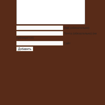
Имя
(обязательно)
Почта
(обязательно)
(не
публикуется)
Сайт