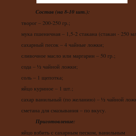
Состав (на 8-10 шт.):
творог – 200-250 гр.;
мука пшеничная – 1,5-2 стакана (стакан - 250 мл
сахарный песок – 4 чайные ложки;
сливочное масло или маргарин – 50 гр.;
сода – ½ чайной ложки;
соль – 1 щепотка;
яйцо куриное – 1 шт.;
сахар ванильный (по желанию) – ½ чайной лож
сметана для смазывания – по вкусу.
Приготовление:
яйцо взбить с сахарным песком, ванильным