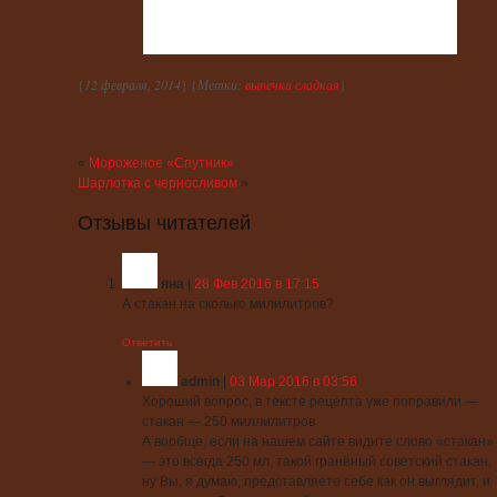
{
12 февраля, 2014
} {
Метки:
выпечка сладкая
}
«
Мороженое «Спутник»
Шарлотка с черносливом
»
Отзывы читателей
яна
|
28 Фев 2016 в 17:15
А стакан на сколько милилитров?
Ответить
admin
|
03 Мар 2016 в 03:56
Хороший вопрос, в тексте рецепта уже поправили —
стакан — 250 миллилитров
А вообще, если на нашем сайте видите слово «стакан»
— это всегда 250 мл, такой гранёный советский стакан,
ну Вы, я думаю, представляете себе как он выглядит, и