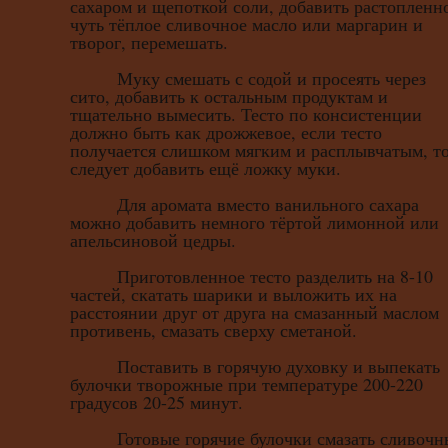
сахаром и щепоткой соли, добавить растопленн
чуть тёплое сливочное масло или маргарин и
творог, перемешать.
Муку смешать с содой и просеять через
сито, добавить к остальным продуктам и
тщательно вымесить. Тесто по консистенции
должно быть как дрожжевое, если тесто
получается слишком мягким и расплывчатым, т
следует добавить ещё ложку муки.
Для аромата вместо ванильного сахара
можно добавить немного тёртой лимонной или
апельсиновой цедры.
Приготовленное тесто разделить на 8-10
частей, скатать шарики и выложить их на
расстоянии друг от друга на смазанный маслом
противень, смазать сверху сметаной.
Поставить в горячую духовку и выпекать
булочки творожные при температуре 200-220
градусов 20-25 минут.
Готовые горячие булочки смазать сливочн